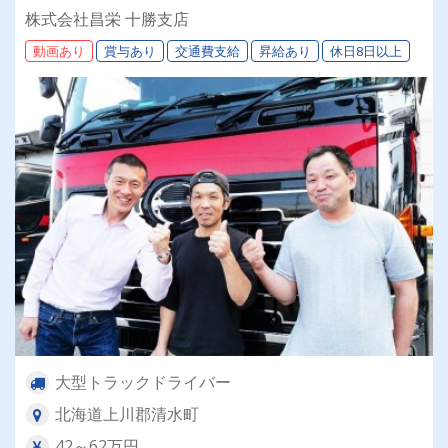
取引先は全農グループなど大手企業様。安定・安
株式会社昌栄 十勝支店
心の待遇です☆当社独自の待遇☆燃費ランキング
動画あり
賞与あり
交通費支給
昇給あり
休日8日以上
上位14位には毎月最大4万円～4000円支給♪
大型トラックドライバー
北海道上川郡清水町
42～62万円