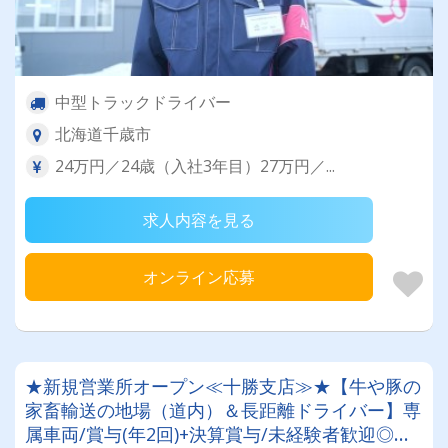
中型トラックドライバー
北海道千歳市
24万円／24歳（入社3年目）27万円／...
求人内容を見る
オンライン応募
★新規営業所オープン≪十勝支店≫★【牛や豚の
家畜輸送の地場（道内）＆長距離ドライバー】専
属車両/賞与(年2回)+決算賞与/未経験者歓迎◎お