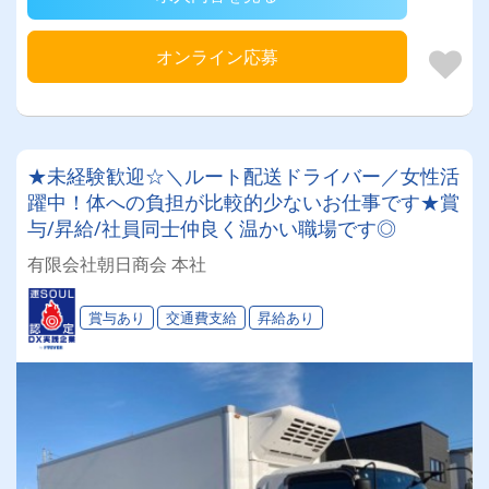
オンライン応募
★未経験歓迎☆＼ルート配送ドライバー／女性活
躍中！体への負担が比較的少ないお仕事です★賞
与/昇給/社員同士仲良く温かい職場です◎
有限会社朝日商会 本社
賞与あり
交通費支給
昇給あり