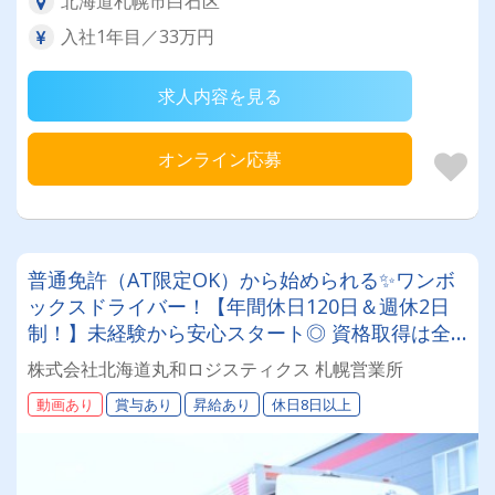
北海道札幌市白石区
入社1年目／33万円
求人内容を見る
オンライン応募
普通免許（AT限定OK）から始められる✨ワンボ
ックスドライバー！【年間休日120日＆週休2日
制！】未経験から安心スタート◎ 資格取得は全
額会社負担！安定基盤で働くドライバー募集！
株式会社北海道丸和ロジスティクス 札幌営業所
年齢・性別問わず活躍できるお仕事です✨
動画あり
賞与あり
昇給あり
休日8日以上