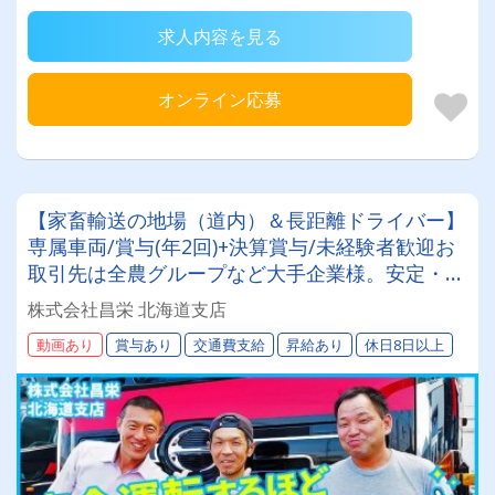
求人内容を見る
オンライン応募
【家畜輸送の地場（道内）＆長距離ドライバー】
専属車両/賞与(年2回)+決算賞与/未経験者歓迎お
取引先は全農グループなど大手企業様。安定・安
心の待遇です☆当社独自の待遇☆燃費ランキング
株式会社昌栄 北海道支店
上位14位には毎月最大4万円～4000円支給♪
動画あり
賞与あり
交通費支給
昇給あり
休日8日以上