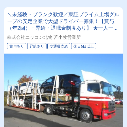
＼未経験・ブランク歓迎／東証プライム上場グル
ープの安定企業で大型ドライバー募集！【賞与
（年2回）・昇給・退職金制度あり】 ★一人一台
の専属車両★無事故等で月給2万円UPのチャンス
株式会社ニッコン北物 苫小牧営業所
◎★資格取得支援制度★希望休＆育休実績あり！
賞与あり
昇給あり
交通費支給
休日6日以上
女性ドライバーも活躍中の働きやすい職場です♪