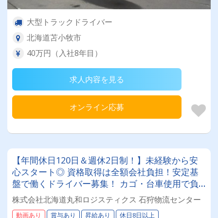
大型トラックドライバー
北海道苫小牧市
40万円（入社8年目）
求人内容を見る
オンライン応募
【年間休日120日＆週休2日制！】未経験から安
心スタート◎ 資格取得は全額会社負担！安定基
盤で働くドライバー募集！ カゴ・台車使用で負
担少なめ♪年齢・性別問わず活躍できるお仕事で
株式会社北海道丸和ロジスティクス 石狩物流センター
す✨
動画あり
賞与あり
昇給あり
休日8日以上