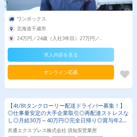
ワンボックス
北海道千歳市
24万円／24歳（入社3年目）27万円／...
求人内容を見る
オンライン応募
【4t/8tタンクローリー配送ドライバー募集！】
◎仕事量安定の大手企業取引◎再配達ストレスな
し◎月給30万～40万円◎完全日帰り◎賞与年2回
◎60歳以降も長く活躍できる環境です！★研修充
共通エクスプレス株式会社 倶知安営業所
実で未経験の方も安心★