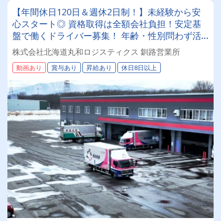
【年間休日120日＆週休2日制！】未経験から安
心スタート◎ 資格取得は全額会社負担！安定基
盤で働くドライバー募集！ 年齢・性別問わず活
躍できるお仕事です✨
株式会社北海道丸和ロジスティクス 釧路営業所
動画あり
賞与あり
昇給あり
休日8日以上