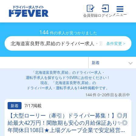
メニュー
会員登録
ログイン
144
件の求人が見つかりました
北海道富良野市,昇給のドライバー求人・運転手求人一覧
条件変更 >
「北海道富良野市,昇給」のドライバー求人・
運転手求人を探すならドラEVERにお任せください！
現在、「北海道富良野市,昇給」の
ドライバー求人・運転手求人を144件掲載中です。
144 件 0~20件目を表示中
7/17掲載
新着
【大型ローリー（牽引）ドライバー募集！】◎月
給最大42万円！閑散期も安心の月給保証あり✨◎
年間休日108日★上場グループ企業で安定経営◎