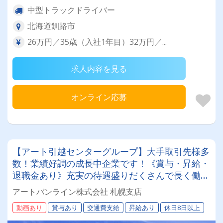
中型トラックドライバー
北海道釧路市
26万円／35歳（入社1年目）32万円／...
求人内容を見る
オンライン応募
【アート引越センターグループ】大手取引先様多
数！業績好調の成長中企業です！《賞与・昇給・
退職金あり》充実の待遇盛りだくさんで長く働け
ます！《大型ドライバー》★未経験ＯＫ★仕事と
アートバンライン株式会社 札幌支店
プライベートの両立が叶う環境です♪【紹介者制
動画あり
賞与あり
交通費支給
昇給あり
休日8日以上
度あり！】