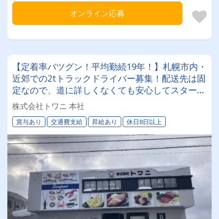
オンライン応募
【定着率バツグン！平均勤続19年！】札幌市内・
近郊での2tトラックドライバー募集！配送先は固
定なので、道に詳しくなくても安心してスタート
できます！日曜・祝日固定休みのシフト制でワー
株式会社トワニ 本社
クバランスもバツグン！長く活躍できます◎
賞与あり
交通費支給
昇給あり
休日8日以上