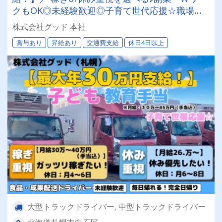
クもOK◎未経験歓迎◎子育て世代応援☆職場見
学ありで安心◎食品・青果の配送ドライバー募集
株式会社グッド 本社
★
賞与あり
昇給あり
交通費支給
休日4日以上
大型トラックドライバー, 中型トラックドライバー