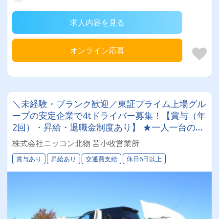
求人内容を見る
オンライン応募
＼未経験・ブランク歓迎／東証プライム上場グル
ープの安定企業で4tドライバー募集！【賞与（年
2回）・昇給・退職金制度あり】 ★一人一台の専
属車両★無事故等で月給17,000円UPのチャンス
株式会社ニッコン北物 苫小牧営業所
◎★資格取得支援制度★希望休＆育休実績あり！
賞与あり
昇給あり
交通費支給
休日6日以上
女性ドライバーも活躍中の働きやすい職場です♪