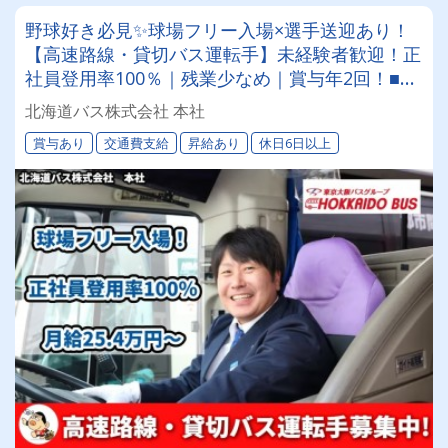
野球好き必見✨球場フリー入場×選手送迎あり！
【高速路線・貸切バス運転手】未経験者歓迎！正
社員登用率100％｜残業少なめ｜賞与年2回！■従
業員約1,200名、車両400台。全国に展開する東
北海道バス株式会社 本社
京バスグループのグループ会社です！
賞与あり
交通費支給
昇給あり
休日6日以上