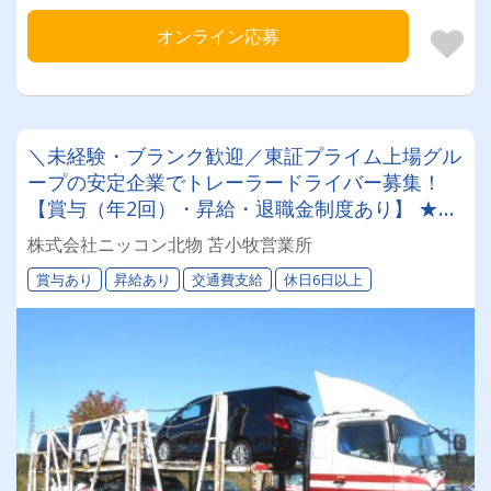
オンライン応募
＼未経験・ブランク歓迎／東証プライム上場グル
ープの安定企業でトレーラードライバー募集！
【賞与（年2回）・昇給・退職金制度あり】 ★一
人一台の専属車両★無事故等で月給24,000円UP
株式会社ニッコン北物 苫小牧営業所
のチャンス◎★資格取得支援制度★希望休＆育休
賞与あり
昇給あり
交通費支給
休日6日以上
実績あり！女性ドライバーも活躍中の働きやすい
職場です♪