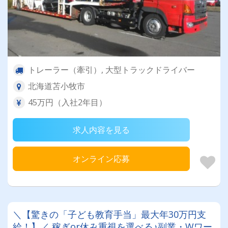
トレーラー（牽引）, 大型トラックドライバー
北海道苫小牧市
45万円（入社2年目）
求人内容を見る
オンライン応募
＼【驚きの「子ども教育手当」最大年30万円支
給！】／ 稼ぎor休み重視を選べる♪副業・Wワー