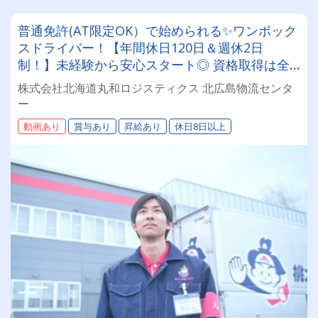
普通免許(AT限定OK）で始められる✨ワンボック
スドライバー！【年間休日120日＆週休2日
制！】未経験から安心スタート◎ 資格取得は全
額会社負担！安定基盤で働くドライバー募集！
株式会社北海道丸和ロジスティクス 北広島物流センタ
年齢・性別問わず活躍できるお仕事です✨
ー
動画あり
賞与あり
昇給あり
休日8日以上