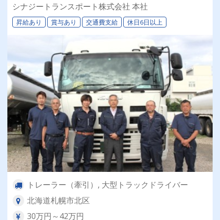
退職金＆再雇用あり◎専属車両＆同乗研修あり！
シナジートランスポート株式会社 本社
昇給あり
賞与あり
交通費支給
休日6日以上
トレーラー（牽引）, 大型トラックドライバー
北海道札幌市北区
30万円～42万円