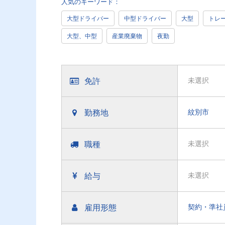
人気のキーワード：
大型ドライバー
中型ドライバー
大型
トレ
大型、中型
産業廃棄物
夜勤
免許
未選択
勤務地
紋別市
職種
未選択
給与
未選択
雇用形態
契約・準社