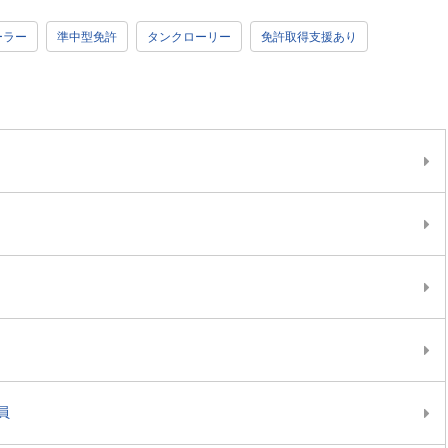
ーラー
準中型免許
タンクローリー
免許取得支援あり
員