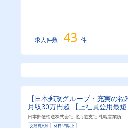
43
求人件数
件
【日本郵政グループ・充実の福
月収30万円超 【正社員登用最
日本郵便輸送株式会社 北海道支社 札幌営業所
交通費支給
休日8日以上