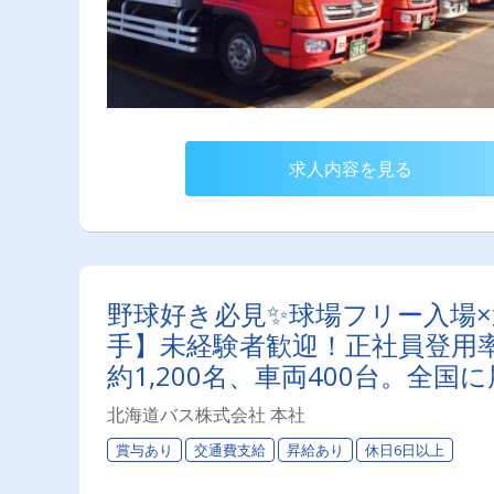
求人内容を見る
野球好き必見✨球場フリー入場
手】未経験者歓迎！正社員登用率
約1,200名、車両400台。
です！
北海道バス株式会社 本社
賞与あり
交通費支給
昇給あり
休日6日以上