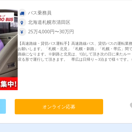
バス乗務員
北海道札幌市清田区
25万4,000円〜30万円
【高速路線・貸切バス運転手】高速路線バス、貸切バスの運転業
お願いします。「札幌・北見」「札幌・釧路」「札幌・帯広」間
路線になります。※釧路と北見は、1泊して頂き次の日に来たルー
戻る形で運行して頂きます。 帯広は日帰り～3泊まで様々です。
ートは希望を考慮いたしますので、お気軽にご相談ください。＜1
仕事の流れ（一例）＞出社・点呼 ▼2時間乗務（休憩15～30分
の繰り返し ▼帰庫・退社
オンライン応募