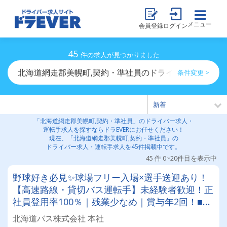
メニュー
会員登録
ログイン
45
件の求人が見つかりました
北海道網走郡美幌町,契約・準社員のドライバー求人・運
条件変更 >
「北海道網走郡美幌町,契約・準社員」のドライバー求人・
運転手求人を探すならドラEVERにお任せください！
現在、「北海道網走郡美幌町,契約・準社員」の
ドライバー求人・運転手求人を45件掲載中です。
45 件 0~20件目を表示中
野球好き必見✨球場フリー入場×選手送迎あり！
【高速路線・貸切バス運転手】未経験者歓迎！正
社員登用率100％｜残業少なめ｜賞与年2回！■従
業員約1,200名、車両400台。全国に展開する東
北海道バス株式会社 本社
京バスグループのグループ会社です！