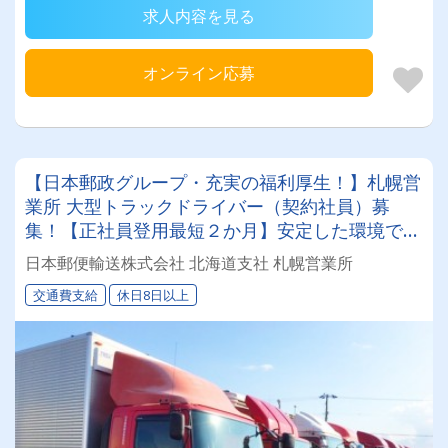
求人内容を見る
オンライン応募
【日本郵政グループ・充実の福利厚生！】札幌営
業所 大型トラックドライバー（契約社員）募
集！【正社員登用最短２か月】安定した環境で腰
を据えて働きたい、そんなあなたにピッタリ！
日本郵便輸送株式会社 北海道支社 札幌営業所
交通費支給
休日8日以上