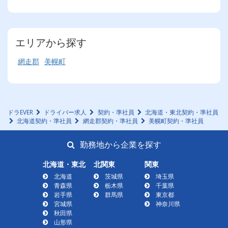
エリアから探す
網走郡
美幌町
ドラEVER
ドライバー求人
契約・準社員
北海道・東北契約・準社員
北海道契約・準社員
網走郡契約・準社員
美幌町契約・準社員
勤務地から企業を探す
北海道・東北
北関東
関東
北海道
茨城県
埼玉県
青森県
栃木県
千葉県
岩手県
群馬県
東京都
宮城県
神奈川県
秋田県
山形県