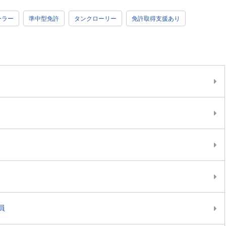
ーラー
準中型免許
タンクローリー
免許取得支援あり
員