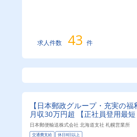
43
求人件数
件
【日本郵政グループ・充実の福
月収30万円超 【正社員登用最
日本郵便輸送株式会社 北海道支社 札幌営業所
交通費支給
休日8日以上