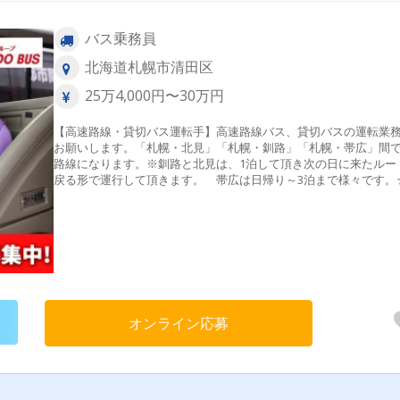
バス乗務員
北海道札幌市清田区
25万4,000円〜30万円
【高速路線・貸切バス運転手】高速路線バス、貸切バスの運転業
お願いします。「札幌・北見」「札幌・釧路」「札幌・帯広」間
路線になります。※釧路と北見は、1泊して頂き次の日に来たルー
戻る形で運行して頂きます。 帯広は日帰り～3泊まで様々です。
ートは希望を考慮いたしますので、お気軽にご相談ください。＜1
仕事の流れ（一例）＞出社・点呼 ▼2時間乗務（休憩15～30分
の繰り返し ▼帰庫・退社
オンライン応募