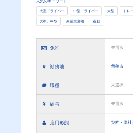
人気のキーワード：
大型ドライバー
中型ドライバー
大型
トレ
大型、中型
産業廃棄物
夜勤
免許
未選択
勤務地
留萌市
職種
未選択
給与
未選択
雇用形態
契約・準社