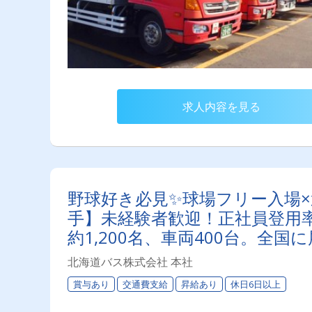
求人内容を見る
野球好き必見✨球場フリー入場
手】未経験者歓迎！正社員登用率
約1,200名、車両400台。
です！
北海道バス株式会社 本社
賞与あり
交通費支給
昇給あり
休日6日以上