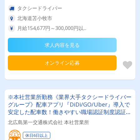
タクシードライバー
北海道苫小牧市
月給154,677円～300,000円以...
求人内容を見る
オンライン応募
※本社営業所勤務《業界大手タクシードライバー
グループ》配車アプリ『DiDi/GO/Uber』導入で
安定した配車数！働きやすい職場認証制度認証事
業所に認定◎未経験者でも安心してお仕事スター
北広島第一交通株式会社 本社営業所
ト♪
休日6日以上