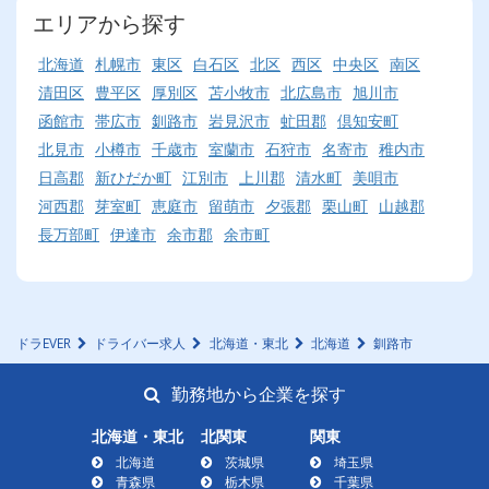
エリアから探す
北海道
札幌市
東区
白石区
北区
西区
中央区
南区
清田区
豊平区
厚別区
苫小牧市
北広島市
旭川市
函館市
帯広市
釧路市
岩見沢市
虻田郡
倶知安町
北見市
小樽市
千歳市
室蘭市
石狩市
名寄市
稚内市
日高郡
新ひだか町
江別市
上川郡
清水町
美唄市
河西郡
芽室町
恵庭市
留萌市
夕張郡
栗山町
山越郡
長万部町
伊達市
余市郡
余市町
ドラEVER
ドライバー求人
北海道・東北
北海道
釧路市
勤務地から企業を探す
北海道・東北
北関東
関東
北海道
茨城県
埼玉県
青森県
栃木県
千葉県