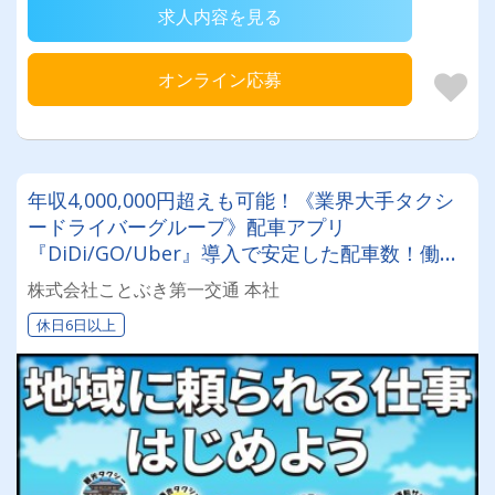
求人内容を見る
オンライン応募
年収4,000,000円超えも可能！《業界大手タクシ
ードライバーグループ》配車アプリ
『DiDi/GO/Uber』導入で安定した配車数！働き
やすい職場認証制度認証事業所に認定◎未経験者
株式会社ことぶき第一交通 本社
でも安心してお仕事スタート♪
休日6日以上