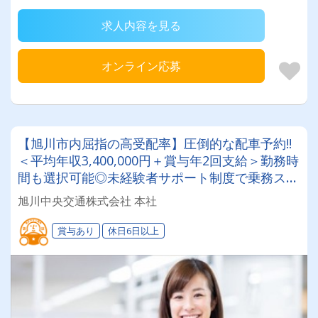
求人内容を見る
オンライン応募
【旭川市内屈指の高受配率】圧倒的な配車予約!!
＜平均年収3,400,000円＋賞与年2回支給＞勤務時
間も選択可能◎未経験者サポート制度で乗務スタ
ート6ヵ月間は給料保証付き！働きやすい職場な
旭川中央交通株式会社 本社
のでご安心を♪
賞与あり
休日6日以上