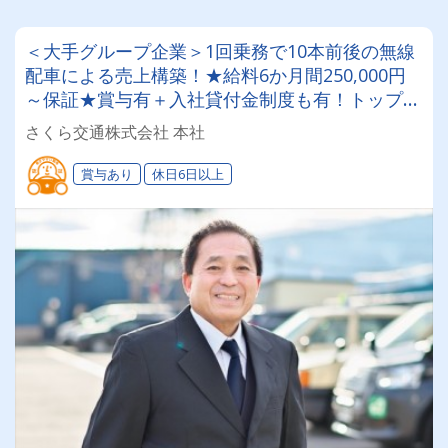
＜大手グループ企業＞1回乗務で10本前後の無線
配車による売上構築！★給料6か月間250,000円
～保証★賞与有＋入社貸付金制度も有！トップド
ライバーは年収500万円～700万円◎未経験者応
さくら交通株式会社 本社
募OKのタクシー会社
賞与あり
休日6日以上