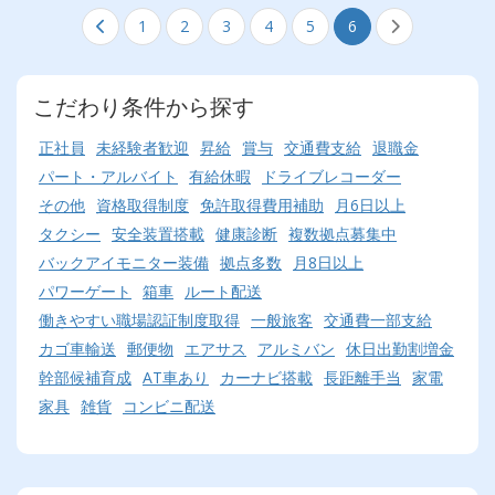
1
2
3
4
5
6
こだわり条件から探す
正社員
未経験者歓迎
昇給
賞与
交通費支給
退職金
パート・アルバイト
有給休暇
ドライブレコーダー
その他
資格取得制度
免許取得費用補助
月6日以上
タクシー
安全装置搭載
健康診断
複数拠点募集中
バックアイモニター装備
拠点多数
月8日以上
パワーゲート
箱車
ルート配送
働きやすい職場認証制度取得
一般旅客
交通費一部支給
カゴ車輸送
郵便物
エアサス
アルミバン
休日出勤割増金
幹部候補育成
AT車あり
カーナビ搭載
長距離手当
家電
家具
雑貨
コンビニ配送