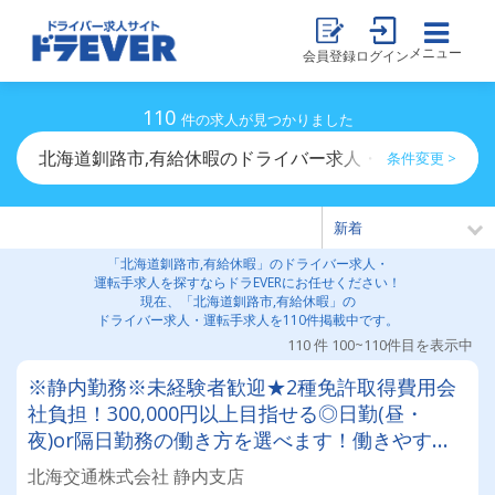
メニュー
会員登録
ログイン
110
件の求人が見つかりました
北海道釧路市,有給休暇のドライバー求人・運転手求人一
条件変更 >
「北海道釧路市,有給休暇」のドライバー求人・
運転手求人を探すならドラEVERにお任せください！
現在、「北海道釧路市,有給休暇」の
ドライバー求人・運転手求人を110件掲載中です。
110 件 100~110件目を表示中
※静内勤務※未経験者歓迎★2種免許取得費用会
社負担！300,000円以上目指せる◎日勤(昼・
夜)or隔日勤務の働き方を選べます！働きやすい
と評判のタクシー会社
北海交通株式会社 静内支店