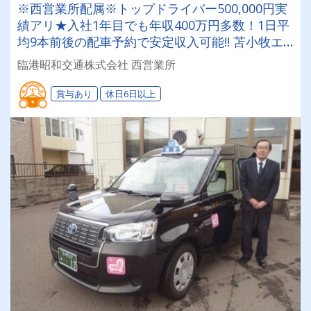
※西営業所配属※トップドライバー500,000円実
績アリ★入社1年目でも年収400万円多数！1日平
均9本前後の配車予約で安定収入可能!! 苫小牧エ
リアでタクシードライバーにチャレンジしてみま
臨港昭和交通株式会社 西営業所
せんか？＜未経験者大歓迎＞
賞与あり
休日6日以上