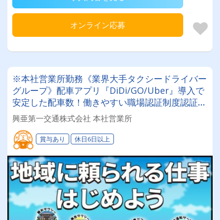
オンライン応募
※本社営業所勤務《業界大手タクシードライバー
グループ》配車アプリ『DiDi/GO/Uber』導入で
安定した配車数！働きやすい職場認証制度認証事
業所に認定◎未経験者でも安心してお仕事スター
興亜第一交通株式会社 本社営業所
ト♪
賞与あり
休日6日以上