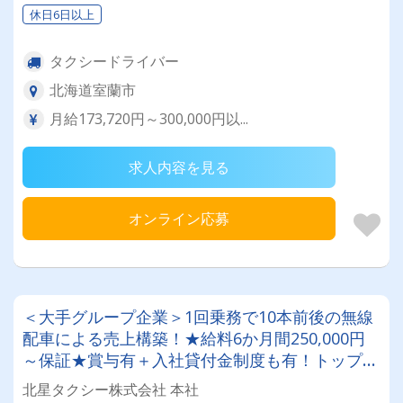
休日6日以上
タクシードライバー
北海道室蘭市
月給173,720円～300,000円以...
求人内容を見る
オンライン応募
＜大手グループ企業＞1回乗務で10本前後の無線
配車による売上構築！★給料6か月間250,000円
～保証★賞与有＋入社貸付金制度も有！トップド
ライバーは月給500,000円以上◎未経験者応募OK
北星タクシー株式会社 本社