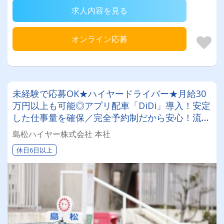
求人内容を見る
オンライン応募
未経験で応募OK★ハイヤードライバー★月給30
万円以上も可能◎アプリ配車「DiDi」導入！安定
した仕事量を確保／完全予約制だから安心！流し
での営業一切ナシ！空港送迎・法人の定期輸送・
島松ハイヤー株式会社 本社
ジャンボタクシーでの輸送対応！
休日6日以上