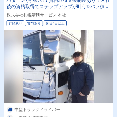
後の資格取得でステップアップが叶う✨バラ積み
バラ卸しは一切無し！荷役作業負担が少ないお仕
株式会社札幌清興サービス 本社
事です！
昇給あり
賞与あり
休日4日以上
中型トラックドライバー