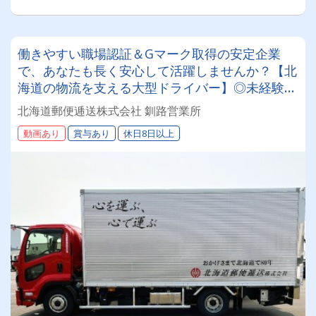
働きやすい職場認証＆Gマーク取得の安定企業
で、あなたも長く安心して活躍しませんか？【北
海道の物流を支える大型ドライバー】◎未経験歓
迎◎残業月平均8～9時間◎賞与年3回（昨年度実
北海道郵便逓送株式会社 釧路営業所
績：計4.05ヶ月分）◎カゴ台車メイン
動画あり
賞与あり
休日8日以上