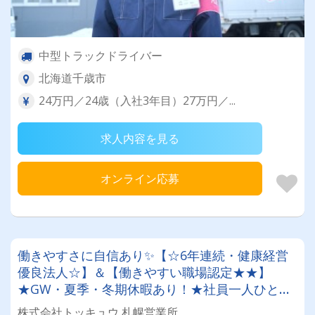
中型トラックドライバー
北海道千歳市
24万円／24歳（入社3年目）27万円／...
求人内容を見る
オンライン応募
働きやすさに自信あり✨【☆6年連続・健康経営
優良法人☆】＆【働きやすい職場認定★★】
★GW・夏季・冬期休暇あり！★社員一人ひとり
を大切にする昭和34年設立の安定企業！＜未経験
株式会社トッキュウ 札幌営業所