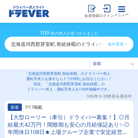
メニュー
会員登録
ログイン
109
件の求人が見つかりました
北海道河西郡芽室町,有給休暇のドライバー求人・運転手
条件変更 >
「北海道河西郡芽室町,有給休暇」のドライバー求人・
運転手求人を探すならドラEVERにお任せください！
現在、「北海道河西郡芽室町,有給休暇」の
ドライバー求人・運転手求人を109件掲載中です。
109 件 0~20件目を表示中
7/17掲載
新着
【大型ローリー（牽引）ドライバー募集！】◎月
給最大42万円！閑散期も安心の月給保証あり✨◎
年間休日108日★上場グループ企業で安定経営◎