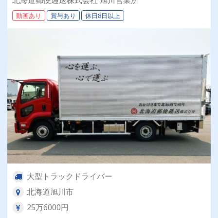
績：計4.05ヶ月分）◎カゴ台車メイン
動画あり
賞与あり
休日8日以上
大型トラックドライバー
北海道旭川市
25万6000円