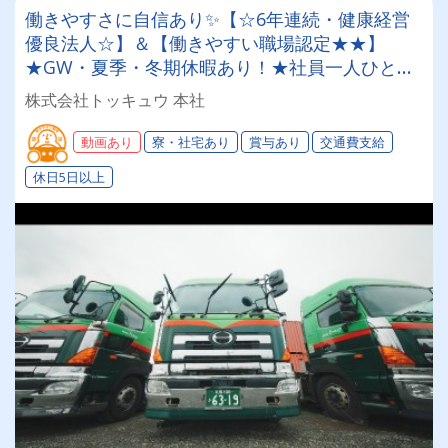
働きやすさに自信あり✨【☆6年連続・健康経営
優良法人☆】＆【働きやすい職場認定★★】
★GW・夏季・冬期休暇あり！★社員一人ひとり
を大切にする昭和34年設立の安定企業！＜経験者
株式会社トッキュウ 本社
大歓迎！7tユニックドライバー＞
動画あり
寮・社宅あり
賞与あり
交通費支給
休日5日以上