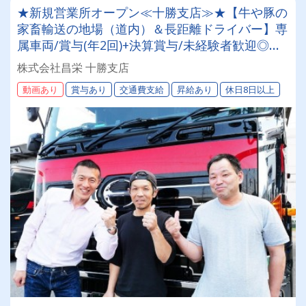
★新規営業所オープン≪十勝支店≫★【牛や豚の
家畜輸送の地場（道内）＆長距離ドライバー】専
属車両/賞与(年2回)+決算賞与/未経験者歓迎◎お
取引先は全農グループなど大手企業様。安定・安
株式会社昌栄 十勝支店
心の待遇です☆当社独自の待遇☆燃費ランキング
動画あり
賞与あり
交通費支給
昇給あり
休日8日以上
上位14位には毎月最大4万円～4000円支給♪