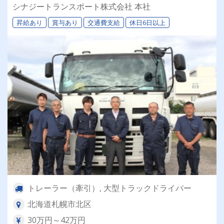
退職金＆再雇用あり◎専属車両＆同乗研修あり！
シナジートランスポート株式会社 本社
昇給あり
賞与あり
交通費支給
休日6日以上
トレーラー（牽引）, 大型トラックドライバー
北海道札幌市北区
30万円～42万円