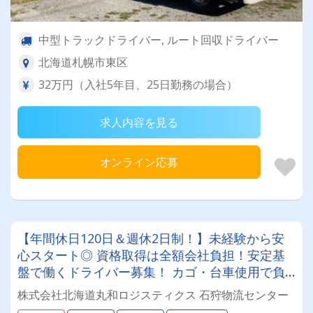
中型トラックドライバー, ルート回収ドライバー
北海道札幌市東区
32万円（入社5年目、25日勤務の場合）
求人内容を見る
オンライン応募
【年間休日120日＆週休2日制！】未経験から安
心スタート◎ 資格取得は全額会社負担！安定基
盤で働くドライバー募集！ カゴ・台車使用で負
担少なめ♪年齢・性別問わず活躍できるお仕事で
株式会社北海道丸和ロジスティクス 石狩物流センター
す✨