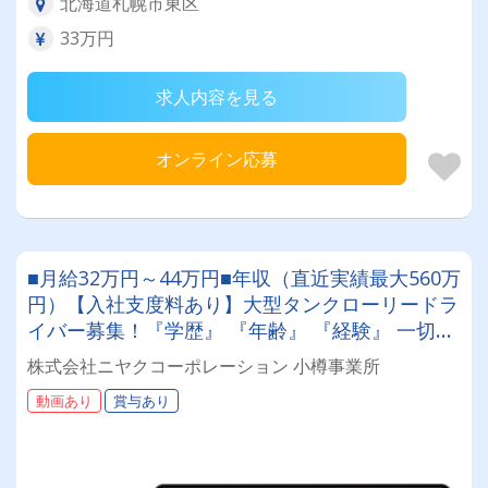
北海道札幌市東区
33万円
求人内容を見る
オンライン応募
■月給32万円～44万円■年収（直近実績最大560万
円）【入社支度料あり】大型タンクローリードラ
イバー募集！『学歴』 『年齢』 『経験』 一切不
問◎男女問わず活躍できる環境です。
株式会社ニヤクコーポレーション 小樽事業所
動画あり
賞与あり