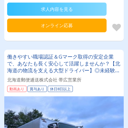
求人内容を見る
オンライン応募
働きやすい職場認証＆Gマーク取得の安定企業
で、あなたも長く安心して活躍しませんか？【北
海道の物流を支える大型ドライバー】◎未経験歓
迎◎残業月平均8～9時間◎賞与年3回（昨年度実
北海道郵便逓送株式会社 帯広営業所
績：計4.05ヶ月分）◎カゴ台車メイン
動画あり
賞与あり
休日8日以上