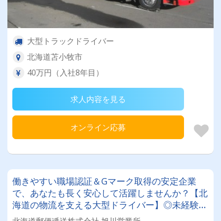
大型トラックドライバー
北海道苫小牧市
40万円（入社8年目）
求人内容を見る
オンライン応募
働きやすい職場認証＆Gマーク取得の安定企業
で、あなたも長く安心して活躍しませんか？【北
海道の物流を支える大型ドライバー】◎未経験歓
迎◎残業月平均8～9時間◎賞与年3回（昨年度実
北海道郵便逓送株式会社 旭川営業所