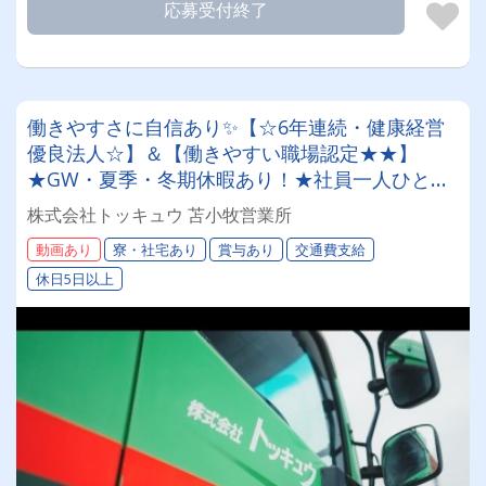
応募受付終了
働きやすさに自信あり✨【☆6年連続・健康経営
優良法人☆】＆【働きやすい職場認定★★】
★GW・夏季・冬期休暇あり！★社員一人ひとり
を大切にする昭和34年設立の安定企業！＜未経験
株式会社トッキュウ 苫小牧営業所
者も大歓迎！4tドライバー＞
動画あり
寮・社宅あり
賞与あり
交通費支給
休日5日以上