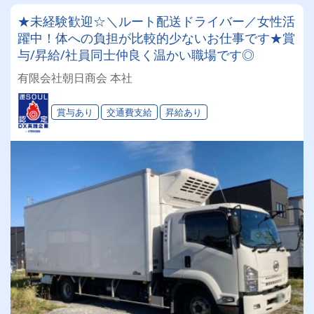
★未経験歓迎☆＼ルート配送ドライバー／女性活
躍中！体への負担が比較的少ないお仕事です★賞
与/昇給/社員同士仲良く温かい職場です◎
有限会社朝日商会 本社
賞与あり
交通費支給
昇給あり