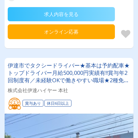
求人内容を見る
オンライン応募
伊達市でタクシードライバー★基本は予約配車★
トップドライバー月給500,000円実績有!!賞与年2
回制度有／未経験OKで働きやすい職場★2種免許
取得費用は会社負担！
株式会社伊達ハイヤー 本社
賞与あり
休日6日以上