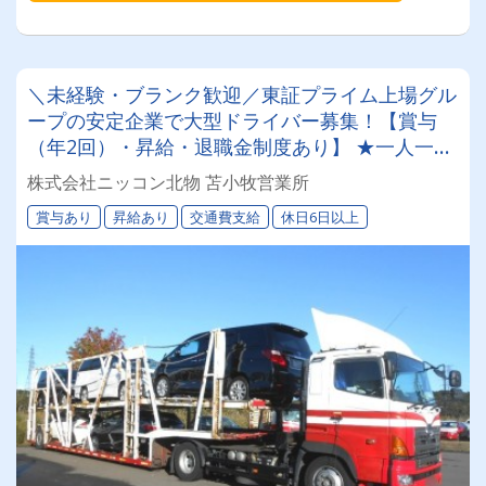
＼未経験・ブランク歓迎／東証プライム上場グル
ープの安定企業で大型ドライバー募集！【賞与
（年2回）・昇給・退職金制度あり】 ★一人一台
の専属車両★無事故等で月給2万円UPのチャンス
株式会社ニッコン北物 苫小牧営業所
◎★資格取得支援制度★希望休＆育休実績あり！
賞与あり
昇給あり
交通費支給
休日6日以上
女性ドライバーも活躍中の働きやすい職場です♪