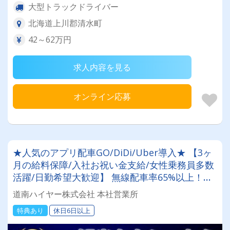
大型トラックドライバー
北海道上川郡清水町
42～62万円
求人内容を見る
オンライン応募
★人気のアプリ配車GO/DiDi/Uber導入★ 【3ヶ
月の給料保障/入社お祝い金支給/女性乗務員多数
活躍/日勤希望大歓迎】 無線配車率65%以上！乗
務員のライフスタイルを尊重！希望に合わせてシ
道南ハイヤー株式会社 本社営業所
フト調整が可能★ 売上向上を目指していきま
特典あり
休日6日以上
す！