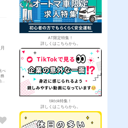
AT限定特集！
詳しくはこちらから。
 月
比べ
乗務
お客
tiktok特集！
詳しくはこちらから。
も活
）・
！
社
！