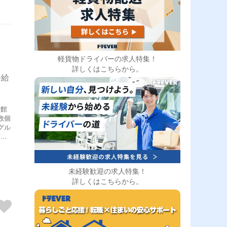
軽貨物ドライバーの求人特集！
詳しくはこちらから。
合給
て入
社で
。
由の
未経験歓迎の求人特集！
配車
詳しくはこちらから。
るの
・シ
しか