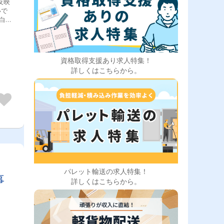
反映
いで
以外
50
資格取得支援あり求人特集！
す！
詳しくはこちらから。
ご活
 ◆
ー通
車装
乗務
パレット輸送の求人特集！
事
詳しくはこちらから。