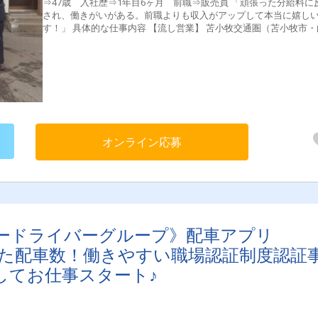
⇒47歳 入社歴⇒1年目6ヶ月 前職⇒販売員 「頑張った分給料に
され、働きがいがある。前職よりも収入がアップして本当に嬉し
す！」 具体的な仕事内容 【流し営業】 苫小牧交通圏（苫小牧市・白
老町） 【無線配車】 ９．２本／１台・１日 このように、1回の乗務で
10本前後の無線配車による売上を立てる事ができます。流し営業
でも安定した売上を確保できる仕組みができています。 【主婦
（夫）・中高年・シニアも活躍中！】 子育て世代や、業界未経験で
代や60代からでも活躍できるのがタクシードライバーのお仕事で
実際に主婦（夫）・中高年・シニア層の仲間がたくさん在籍して
躍していますよ！ 【ここがポイント！】 ◆2種免許取得費用会社負
担！ ◆賞与あり！ ◆入社貸付金あり！（3年での返済免除規定有）
オンライン応募
ＧＰＳ無線搭載！お迎え先までナビが案内してくれる！ ◆マイカ
勤OK！ ◆60代も歓迎！ ☆お客様と乗務員の安心安全のための取り組
み☆ ・浮遊コロナウイルスを99%除去する高性能空気清浄機を全
備、車内状態が一目で判るモニターも設置！ ・ワクチン接種率も
員は95%以上、管理職は100%。 【年代別ドライバー人数】 40代⇒1人
50代⇒10人 60代以上⇒40人 ☆女性ドライバー人数☆ 2名 【受動喫煙
対策】 車内禁煙
ードライバーグループ》配車アプリ
で安定した配車数！働きやすい職場認証制度認証
してお仕事スタート♪