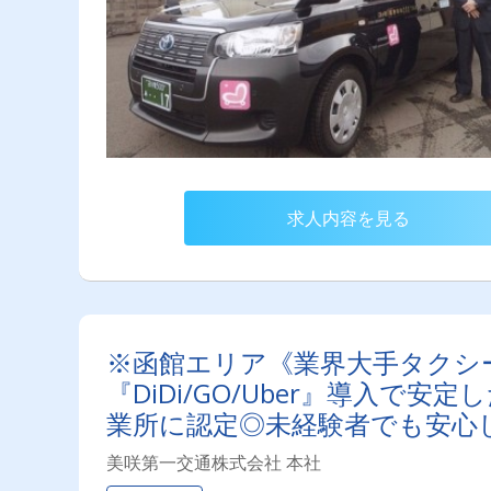
求人内容を見る
※函館エリア《業界大手タクシ
『DiDi/GO/Uber』導入
業所に認定◎未経験者でも安心
美咲第一交通株式会社 本社