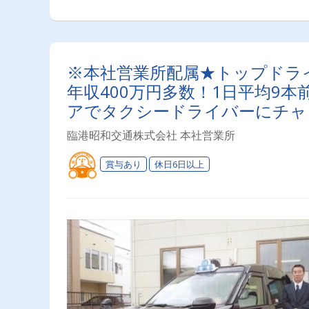
※本社営業所配属★トップドライバ
年収400万円多数！1日平均9本
アでタクシードライバーにチャ
＞
臨港昭和交通株式会社 本社営業所
賞与あり
休日6日以上