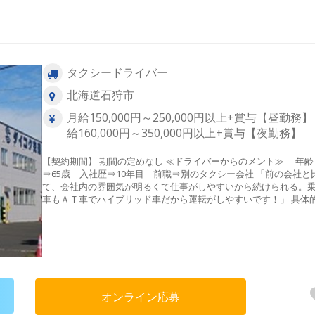
タクシードライバー
北海道石狩市
月給150,000円～250,000円以上+賞与【昼勤務】
給160,000円～350,000円以上+賞与【夜勤務】
【契約期間】 期間の定めなし ≪ドライバーからのメント≫ 年齢
⇒65歳 入社歴⇒10年目 前職⇒別のタクシー会社 「前の会社と
て、会社内の雰囲気が明るくて仕事がしやすいから続けられる。
車もＡＴ車でハイブリッド車だから運転がしやすいです！」 具体的な
仕事内容 ◆営業方法◆ 「営業エリア」 石狩市内、札幌市内 「待機場
所」 本社、石狩市内と札幌市内に数ヵ所 「無線配車」 全体売上60%
はお客様からご注文をいただける無線配車で成り立っています。
様を安全快適に目的地までお送り下さい。 【主婦（夫）・中高年・シ
ニアも活躍中！】 子育て世代や、業界未経験で50代や60代からで
躍できるのがタクシードライバーのお仕事です！実際に主婦（夫
中高年・シニア層の仲間がたくさん在籍してご活躍していますよ
オンライン応募
【ここがポイント！】 ◆未経験者大歓迎！2種免許取得費用全額会
負担！ ◆賞与支給あり！ ◆退職金制度あり！ ◆マイカー通勤可能