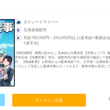
タクシードライバー
北海道函館市
月給180,000円～250,000円以上(基本給+業績歩
+諸手当)
【契約期間】 期間の定めなし 具体的な仕事内容 【営業エリア】 函館
市内全域 【待機営業】 本社、函館市内の駅や病院等の施設にて複数個
所。 【無線配車】 お客様からの配車依頼です。大手第一交通産業グル
ープとして安定した配車件数が入ってきます。配車件数が安定し
ってくるという事は売上も安定しお給料も安定します。その為当
は業界未経験の方でも初年度からしっかり稼ぐ事ができています
【アプリ配車】 配車アプリ『DiDi』を導入しています。アプリ経
売上は年々伸びて来ており、無線配車と合わせると非常に多くの
依頼をいただけています。 【主婦（夫）・中高年・シニアも活躍
中！】 子育て世代や、業界未経験で50代や60代からでも活躍でき
がタクシードライバーのお仕事です！実際に主婦（夫）・中高年
オンライン応募
ニア層の仲間がたくさん在籍してご活躍していますよ！ 【働きやすい
職場認証制度認証事業所】 全国で3,284社（2022年3月30日時点）