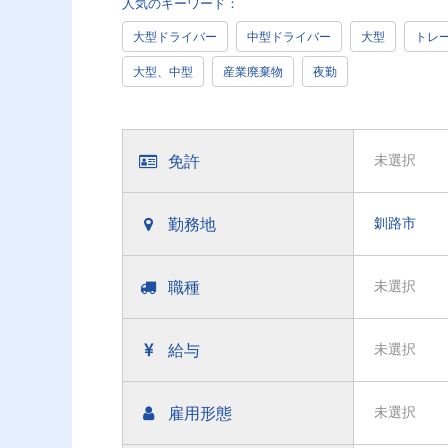
人気のキーワード：
大型ドライバー
中型ドライバー
大型
トレ
大型、中型
産業廃棄物
夜勤
免許
未選択
勤務地
釧路市
職種
未選択
給与
未選択
雇用形態
未選択