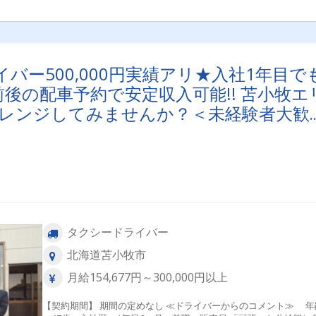
（駐車場代無料） ◆無線配車数地域トップクラス！ ◆昼勤務、夜
務、選べる勤務形態！ ◆60代も歓迎！ 【年代別ドライバー人数】 40
代⇒3人 50代⇒5人 60代以上⇒115人 ☆女性ドライバー人数☆ 2名 【受
動喫煙対策】 車内禁煙
ー500,000円実績アリ★入社1年目で
前後の配車予約で安定収入可能!! 苫小牧エ
レンジしてみませんか？＜未経験者大歓
タクシードライバー
北海道苫小牧市
月給154,677円～300,000円以上
【契約期間】 期間の定めなし ≪ドライバーからのコメント≫ 年齢