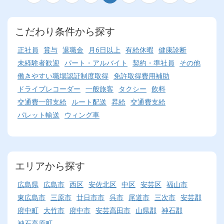
こだわり条件から探す
正社員
賞与
退職金
月6日以上
有給休暇
健康診断
未経験者歓迎
パート・アルバイト
契約・準社員
その他
働きやすい職場認証制度取得
免許取得費用補助
ドライブレコーダー
一般旅客
タクシー
飲料
交通費一部支給
ルート配送
昇給
交通費支給
パレット輸送
ウィング車
エリアから探す
広島県
広島市
西区
安佐北区
中区
安芸区
福山市
東広島市
三原市
廿日市市
呉市
尾道市
三次市
安芸郡
府中町
大竹市
府中市
安芸高田市
山県郡
神石郡
神石高原町