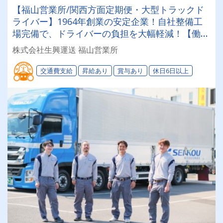
【福山営業所/関西方面定期便・大型トラックド
ライバー】1964年創業の安定企業！自社整備工
場完備で、ドライバーの負担を大幅軽減！【働き
やすい職場制度＆健康経営優良法人認定企業】無
株式会社生興運送 福山営業所
理なく長期的に働ける環境が自慢です◎
交通費支給
昇給あり
賞与あり
休日6日以上