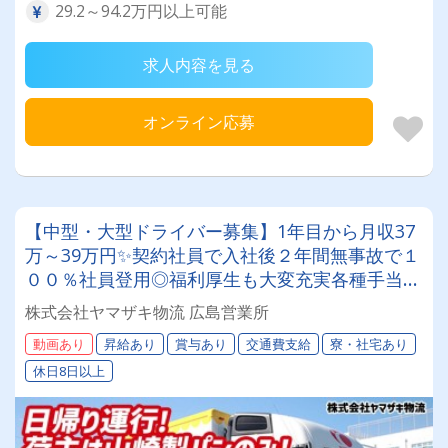
29.2～94.2万円以上可能
求人内容を見る
オンライン応募
【中型・大型ドライバー募集】1年目から月収37
万～39万円✨契約社員で入社後２年間無事故で１
００％社員登用◎福利厚生も大変充実各種手当が
豊富★年間休日１１３日以上完全取得★＼山崎製
株式会社ヤマザキ物流 広島営業所
パングループで安定勤務しませんか？／
動画あり
昇給あり
賞与あり
交通費支給
寮・社宅あり
休日8日以上