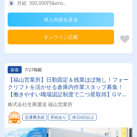
月給 300,000円&ens...
求人内容を見る
オンライン応募
7/27掲載
新着
【福山営業所】日勤固定＆残業ほぼ無し！フォー
クリフトを活かせる倉庫内作業スタッフ募集！
【働きやすい職場認証制度で二つ星取得】Gマー
ク＆健康経営認定で安全・健康管理も万全◎あな
株式会社生興運送 福山営業所
たのライフステージに合わせて「選べる働き方」
が魅力の安定企業！
交通費支給
昇給あり
休日6日以上