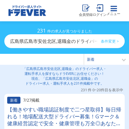
メニュー
会員登録
ログイン
231
件の求人が見つかりました
広島県広島市安佐北区,退職金のドライバー求人・運転手
条件変更 >
「広島県広島市安佐北区,退職金」のドライバー求人・
運転手求人を探すならドラEVERにお任せください！
現在、「広島県広島市安佐北区,退職金」の
ドライバー求人・運転手求人を231件掲載中です。
231 件 0~20件目を表示中
7/27掲載
新着
【働きやすい職場認証制度で二つ星取得】毎日帰
れる！地場配送大型ドライバー募集！Gマーク＆
健康経営認定で安全・健康管理も万全◎あなたの