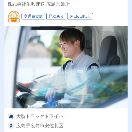
ライフステージに合わせて「選べる働き方」が魅
株式会社生興運送 広島営業所
力の安定企業！
交通費支給
昇給あり
休日6日以上
大型トラックドライバー
広島県広島市安佐北区