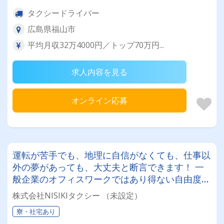
タクシードライバー
広島県福山市
平均月収32万4000円／トップ70万円...
求人内容を見る
オンライン応募
運転が苦手でも、地理に自信がなくても、仕事以
外の夢があっても、大丈夫と断言できます！ 一
般企業のオフィスワークではあり得ない自由度の
元、我々と一緒に自由なイキカタを叶えましょ
株式会社NISIKIタクシー （未設定）
う！ 最寄り駅はJR横川駅、広電寺町駅！観光需
寮・社宅あり
要の高いエリアでしっかりと稼ぐことができま