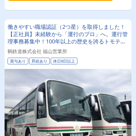
働きやすい職場認証（2つ星）を取得しました！
【正社員】未経験から「運行のプロ」へ。運行管
理事務募集中！100年以上の歴史を誇るトモテツ
バスで働きませんか？
鞆鉄道株式会社 福山営業所
賞与あり
昇給あり
休日8日以上