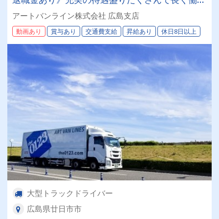
ます！《大型ドライバー》★未経験ＯＫ★仕事と
アートバンライン株式会社 広島支店
プライベートの両立が叶う環境です♪【紹介者制
動画あり
賞与あり
交通費支給
昇給あり
休日8日以上
度あり！】
大型トラックドライバー
広島県廿日市市