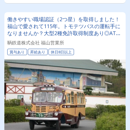
働きやすい職場認証（2つ星）を取得しました！
福山で愛されて115年。トモテツバスの運転手に
なりませんか？大型2種免許取得制度あり◎AT普
通免許があれば応募可能です♪
鞆鉄道株式会社 福山営業所
賞与あり
昇給あり
休日8日以上