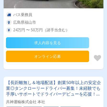
バス乗務員
広島県福山市
24万円 〜 50万円（諸手当含む）
求人内容を見る
オンライン応募
【長距離無し＆地場配送】創業50年以上の安定企
業◎タンクローリードライバー募集！未経験でも
手厚いサポートでドライバーデビューを応援！
【日曜固定休・14時定時】でプライベートや家族
共神運輸株式会社 本社
との時間も充実！