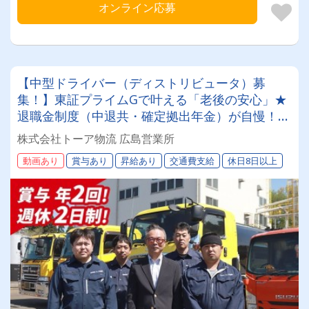
オンライン応募
【中型ドライバー（ディストリビュータ）募
集！】東証プライムGで叶える「老後の安心」★
退職金制度（中退共・確定拠出年金）が自慢！◎
賞与年2回・無事故手当あり◎免許支援あり（要
株式会社トーア物流 広島営業所
相談）★未経験OK！長く勤めるほど報われる会
動画あり
賞与あり
昇給あり
交通費支給
休日8日以上
社です