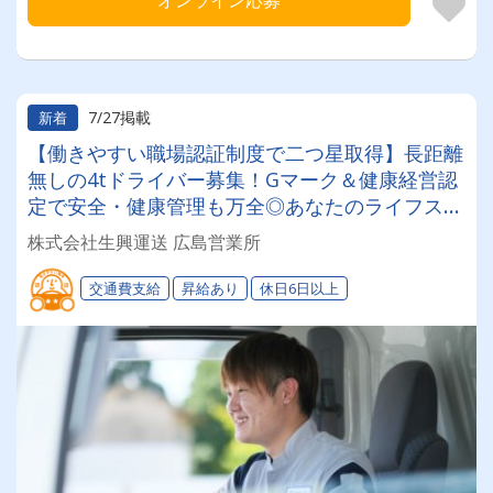
オンライン応募
7/27掲載
新着
【働きやすい職場認証制度で二つ星取得】長距離
無しの4tドライバー募集！Gマーク＆健康経営認
定で安全・健康管理も万全◎あなたのライフステ
ージに合わせて「選べる働き方」が魅力の安定企
株式会社生興運送 広島営業所
業！
交通費支給
昇給あり
休日6日以上