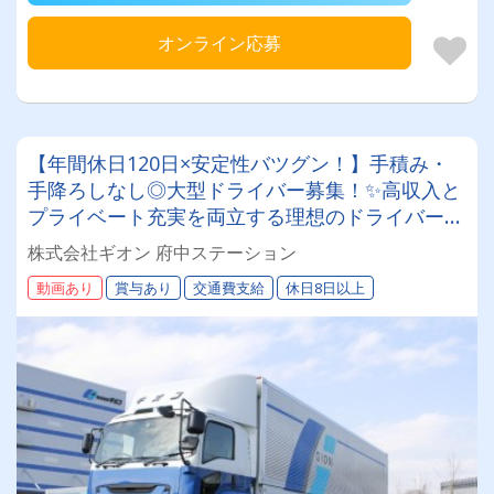
オンライン応募
【年間休日120日×安定性バツグン！】手積み・
手降ろしなし◎大型ドライバー募集！✨高収入と
プライベート充実を両立する理想のドライバーラ
イフを実現しませんか？
株式会社ギオン 府中ステーション
動画あり
賞与あり
交通費支給
休日8日以上