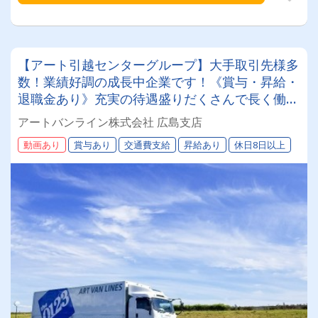
【アート引越センターグループ】大手取引先様多
数！業績好調の成長中企業です！《賞与・昇給・
退職金あり》充実の待遇盛りだくさんで長く働け
ます！《2tドライバー》★未経験ＯＫ★仕事とプ
アートバンライン株式会社 広島支店
ライベートの両立が叶う環境です♪【紹介者制度
動画あり
賞与あり
交通費支給
昇給あり
休日8日以上
あり！】