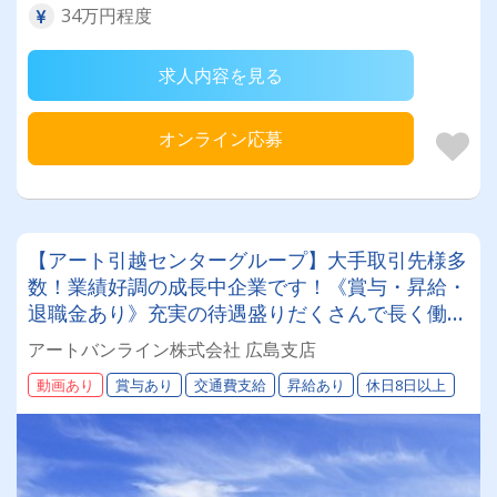
34万円程度
求人内容を見る
オンライン応募
【アート引越センターグループ】大手取引先様多
数！業績好調の成長中企業です！《賞与・昇給・
退職金あり》充実の待遇盛りだくさんで長く働け
ます！《中型4tドライバー》★未経験ＯＫ★仕事
アートバンライン株式会社 広島支店
とプライベートの両立が叶う環境です♪【紹介者
動画あり
賞与あり
交通費支給
昇給あり
休日8日以上
制度あり！】