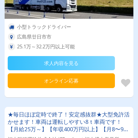
小型トラックドライバー
広島県廿日市市
25.1万～32.2万円以上可能
求人内容を見る
オンライン応募
★毎日ほぼ定時で終了！安定感抜群★大型免許活
かせます！車両は運転しやすい8ｔ車両です！
【月給25万～】【年収400万円以上】【月8〜9日
休み（シフト制）】【会社負担の資格取得制度も