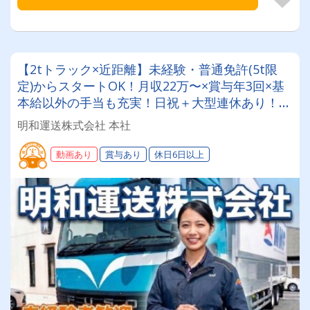
【2tトラック×近距離】未経験・普通免許(5t限
定)からスタートOK！月収22万〜×賞与年3回×基
本給以外の手当も充実！日祝＋大型連休あり！趣
味やプライベートの時間を大切にしながら働けま
明和運送株式会社 本社
す◎
動画あり
賞与あり
休日6日以上