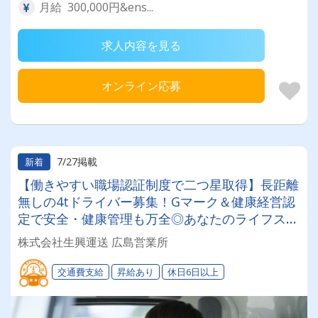
月給 300,000円&ens...
求人内容を見る
オンライン応募
7/27掲載
新着
【働きやすい職場認証制度で二つ星取得】長距離
無しの4tドライバー募集！Gマーク＆健康経営認
定で安全・健康管理も万全◎あなたのライフステ
ージに合わせて「選べる働き方」が魅力の安定企
株式会社生興運送 広島営業所
業！
交通費支給
昇給あり
休日6日以上