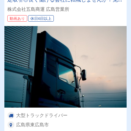
取得支援でトレーラーへの挑戦も応援します♪
株式会社五島商運 広島営業所
動画あり
休日6日以上
大型トラックドライバー
広島県東広島市