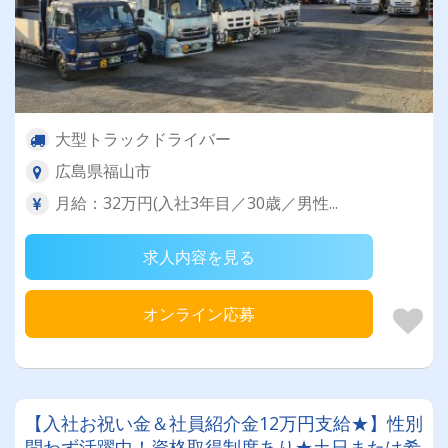
大型トラックドライバー
広島県福山市
月給：32万円(入社3年目／30歳／男性...
求人内容を見る
オンライン応募
【入社お祝い金＆社員紹介金12万円支給★】性別
問わず活躍中！資格取得制度あり★土日または希