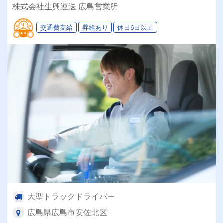
ライフステージに合わせて「選べる働き方」が魅
株式会社生興運送 広島営業所
力の安定企業！
交通費支給
昇給あり
休日6日以上
大型トラックドライバー
広島県広島市安佐北区