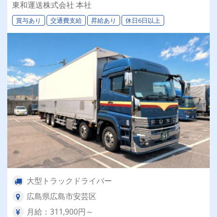
回支給実績あり！】頑張るあなたを支える待遇が
東和運送株式会社 本社
ここにあります！
賞与あり
交通費支給
昇給あり
休日6日以上
大型トラックドライバー
広島県広島市安芸区
月給：311,900円～