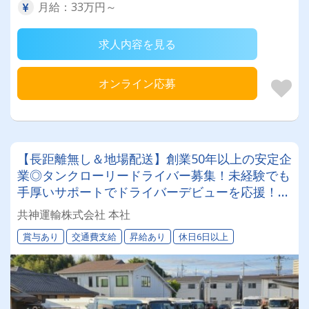
月給：33万円～
求人内容を見る
オンライン応募
【長距離無し＆地場配送】創業50年以上の安定企
業◎タンクローリードライバー募集！未経験でも
手厚いサポートでドライバーデビューを応援！
【日曜固定休・14時定時】でプライベートや家族
共神運輸株式会社 本社
との時間も充実！
賞与あり
交通費支給
昇給あり
休日6日以上