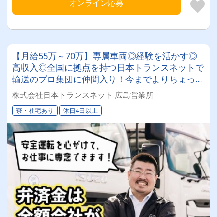
オンライン応募
【月給55万～70万】専属車両◎経験を活かす◎
高収入◎全国に拠点を持つ日本トランスネットで
輸送のプロ集団に仲間入り！今までよりちょっと
リッチな生活を手に入れませんか？
株式会社日本トランスネット 広島営業所
寮・社宅あり
休日4日以上