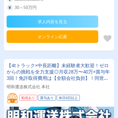
30～50万円
求人内容を見る
オンライン応募
【4tトラック×中長距離】未経験者大歓迎！ゼロ
からの挑戦を全力支援◎月収28万〜40万×賞与年
3回！免許取得費用は【全額会社負担】！同世代
の仲間と一緒に成長できる！将来を見据えて長く
明和運送株式会社 本社
働ける環境です
動画あり
賞与あり
休日6日以上