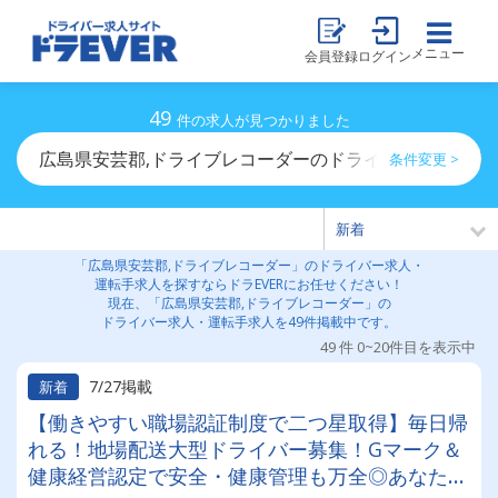
メニュー
会員登録
ログイン
49
件の求人が見つかりました
広島県安芸郡,ドライブレコーダーのドライバー求人・運
条件変更 >
「広島県安芸郡,ドライブレコーダー」のドライバー求人・
運転手求人を探すならドラEVERにお任せください！
現在、「広島県安芸郡,ドライブレコーダー」の
ドライバー求人・運転手求人を49件掲載中です。
49 件 0~20件目を表示中
7/27掲載
新着
【働きやすい職場認証制度で二つ星取得】毎日帰
れる！地場配送大型ドライバー募集！Gマーク＆
健康経営認定で安全・健康管理も万全◎あなたの