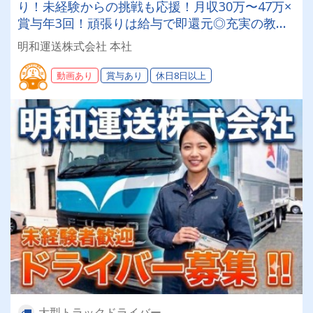
り！未経験からの挑戦も応援！月収30万〜47万×
賞与年3回！頑張りは給与で即還元◎充実の教育
制度で、一生モノのスキルが身につく！
明和運送株式会社 本社
動画あり
賞与あり
休日8日以上
大型トラックドライバー