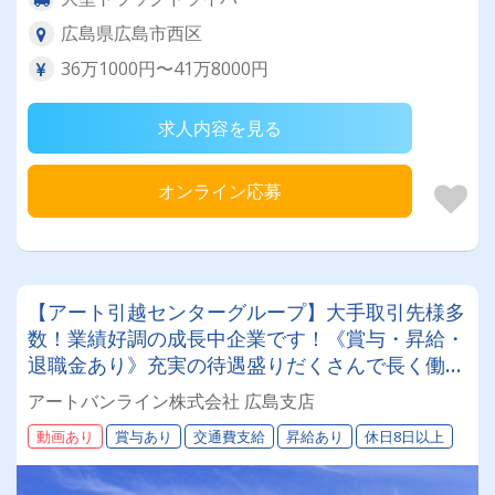
広島県広島市西区
36万1000円〜41万8000円
求人内容を見る
オンライン応募
【アート引越センターグループ】大手取引先様多
数！業績好調の成長中企業です！《賞与・昇給・
退職金あり》充実の待遇盛りだくさんで長く働け
ます！《2tドライバー》★未経験ＯＫ★仕事とプ
アートバンライン株式会社 広島支店
ライベートの両立が叶う環境です♪【紹介者制度
動画あり
賞与あり
交通費支給
昇給あり
休日8日以上
あり！】