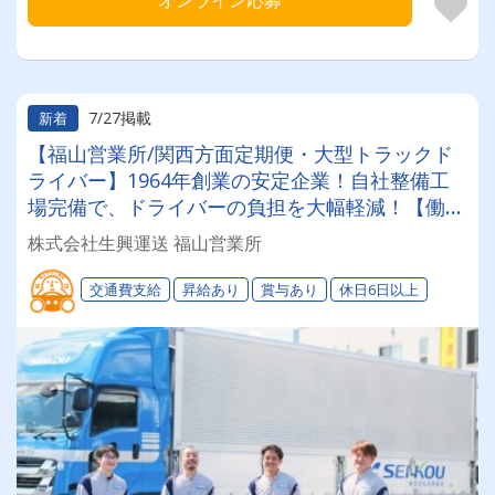
オンライン応募
7/27掲載
新着
【福山営業所/関西方面定期便・大型トラックド
ライバー】1964年創業の安定企業！自社整備工
場完備で、ドライバーの負担を大幅軽減！【働き
やすい職場制度＆健康経営優良法人認定企業】無
株式会社生興運送 福山営業所
理なく長期的に働ける環境が自慢です◎
交通費支給
昇給あり
賞与あり
休日6日以上