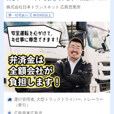
万円◎ドライバー経験があれば運行管理未経験の
株式会社日本トランスネット 広島営業所
方でもＯＫ！
寮・社宅あり
休日6日以上
運行管理者, 大型トラックドライバー, トレーラー
（牽引）
広島県東広島市