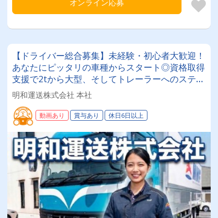
オンライン応募
【ドライバー総合募集】未経験・初心者大歓迎！
あなたにピッタリの車種からスタート◎資格取得
支援で2tから大型、そしてトレーラーへのステッ
プアップも可能！10〜30代の若手活躍中！手厚
明和運送株式会社 本社
い教育制度で「プロドライバー」に育てます！
動画あり
賞与あり
休日6日以上