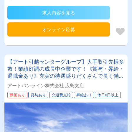
求人内容を見る
オンライン応募
【アート引越センターグループ】大手取引先様多
数！業績好調の成長中企業です！《賞与・昇給・
退職金あり》充実の待遇盛りだくさんで長く働け
ます！《大型ドライバー》★未経験ＯＫ★仕事と
アートバンライン株式会社 広島支店
プライベートの両立が叶う環境です♪【紹介者制
動画あり
賞与あり
交通費支給
昇給あり
休日8日以上
度あり！】