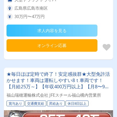
広島県広島市南区
30万円〜47万円
求人内容を見る
オンライン応募
★毎日ほぼ定時で終了！安定感抜群★大型免許活
かせます！車両は運転しやすい8ｔ車両です！
【月給25万～】【年収400万円以上】【月8〜9日
休み（シフト制）】【会社負担の資格取得制度も
福山瑞穂運輸株式会社 JFEスチール福山構内営業所
有】【賞与年2回】【有給休暇】【手積み・手降
賞与あり
交通費支給
昇給あり
休日8日以上
ろしナシ】