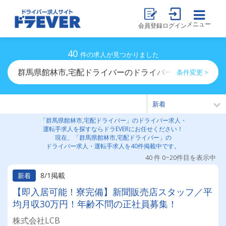
メニュー
会員登録
ログイン
40
件の求人が見つかりました
群馬県館林市,宅配ドライバーのドライバー求人・運転手
条件変更 >
「群馬県館林市,宅配ドライバー」のドライバー求人・
運転手求人を探すならドラEVERにお任せください！
現在、「群馬県館林市,宅配ドライバー」の
ドライバー求人・運転手求人を40件掲載中です。
40 件 0~20件目を表示中
8/1掲載
新着
【即入居可能！寮完備】新聞販売店スタッフ／平
均月収30万円！年齢不問の正社員募集！
株式会社LCB