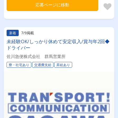
応募ページに移動
7/9掲載
新着
未経験OK/しっかり休めて安定収入/賞与年2回◆
ドライバー
佐川急便株式会社 群馬営業所
寮・社宅あり
交通費支給
昇給あり