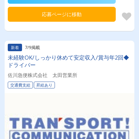
応募ページに移動
7/9掲載
新着
未経験OK/しっかり休めて安定収入/賞与年2回◆
ドライバー
佐川急便株式会社 太田営業所
交通費支給
昇給あり