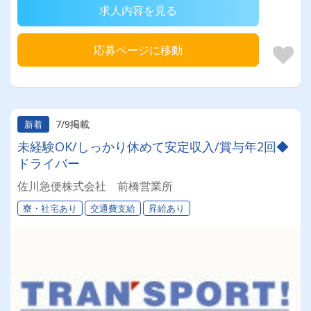
求人内容を見る
応募ページに移動
7/9掲載
新着
未経験OK/しっかり休めて安定収入/賞与年2回◆
ドライバー
佐川急便株式会社 前橋営業所
寮・社宅あり
交通費支給
昇給あり