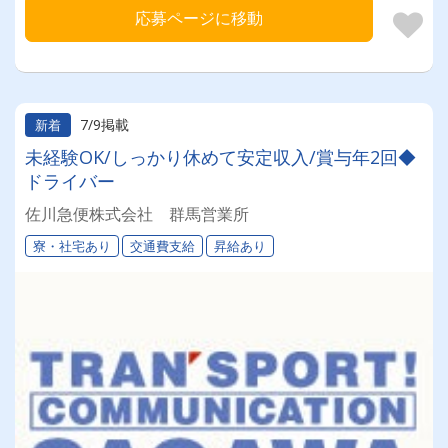
応募ページに移動
7/9掲載
新着
未経験OK/しっかり休めて安定収入/賞与年2回◆
ドライバー
佐川急便株式会社 群馬営業所
寮・社宅あり
交通費支給
昇給あり