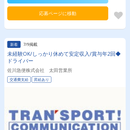
応募ページに移動
7/9掲載
新着
未経験OK/しっかり休めて安定収入/賞与年2回◆
ドライバー
佐川急便株式会社 太田営業所
交通費支給
昇給あり