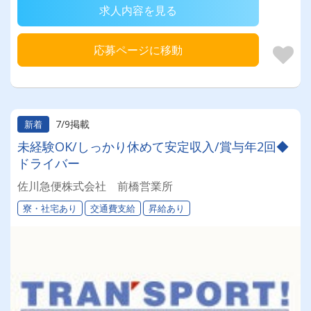
求人内容を見る
応募ページに移動
7/9掲載
新着
未経験OK/しっかり休めて安定収入/賞与年2回◆
ドライバー
佐川急便株式会社 前橋営業所
寮・社宅あり
交通費支給
昇給あり