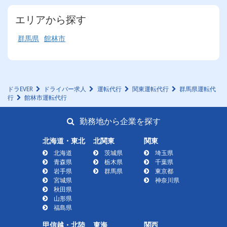
エリアから探す
群馬県
館林市
ドラEVER
ドライバー求人
運転代行
関東運転代行
群馬県運転代
行
館林市運転代行
勤務地から企業を探す
北海道・東北
北関東
関東
北海道
茨城県
埼玉県
青森県
栃木県
千葉県
岩手県
群馬県
東京都
宮城県
神奈川県
秋田県
山形県
福島県
甲信越・北陸
東海
関西