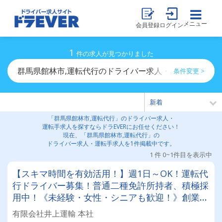
メニュー
会員登録
ログイン
1
件の求人が見つかりました
群馬県館林市,運転代行のドライバー求人・運転手求人一
条件変更 >
「群馬県館林市,運転代行」のドライバー求人・
運転手求人を探すならドラEVERにお任せください！
現在、「群馬県館林市,運転代行」の
ドライバー求人・運転手求人を1件掲載中です。
1 件 0~1件目を表示中
【スキマ時間を有効活用！】週1日～OK！運転代
行ドライバー募集！普通二種免許所持者、積極採
用中！《未経験・女性・シニアも歓迎！》創業30
周年の安定企業で、あなたのペースで働きません
有限会社井上運輸 本社
か？一種免許応募OK！まずは、あなたの希望の