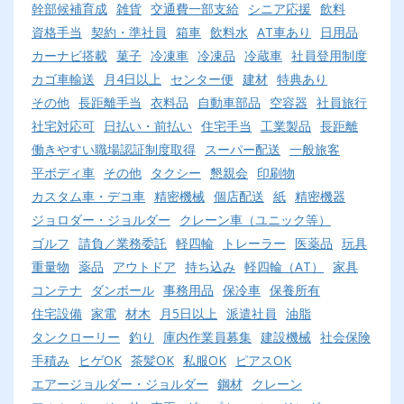
幹部候補育成
雑貨
交通費一部支給
シニア応援
飲料
資格手当
契約・準社員
箱車
飲料水
AT車あり
日用品
カーナビ搭載
菓子
冷凍車
冷凍品
冷蔵車
社員登用制度
カゴ車輸送
月4日以上
センター便
建材
特典あり
その他
長距離手当
衣料品
自動車部品
空容器
社員旅行
社宅対応可
日払い・前払い
住宅手当
工業製品
長距離
働きやすい職場認証制度取得
スーパー配送
一般旅客
平ボディ車
その他
タクシー
懇親会
印刷物
カスタム車・デコ車
精密機械
個店配送
紙
精密機器
ジョロダー・ジョルダー
クレーン車（ユニック等）
ゴルフ
請負／業務委託
軽四輪
トレーラー
医薬品
玩具
重量物
薬品
アウトドア
持ち込み
軽四輪（AT）
家具
コンテナ
ダンボール
事務用品
保冷車
保養所有
住宅設備
家電
材木
月5日以上
派遣社員
油脂
タンクローリー
釣り
庫内作業員募集
建設機械
社会保険
手積み
ヒゲOK
茶髪OK
私服OK
ピアスOK
エアージョルダー・ジョルダー
鋼材
クレーン