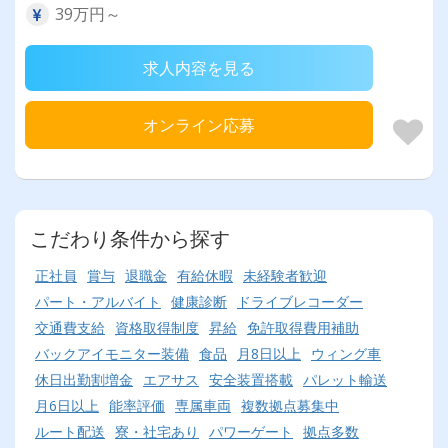
39万円～
求人内容を見る
オンライン応募
こだわり条件から探す
正社員
賞与
退職金
有給休暇
未経験者歓迎
パート・アルバイト
健康診断
ドライブレコーダー
交通費支給
資格取得制度
昇給
免許取得費用補助
バックアイモニター装備
食品
月8日以上
ウィング車
休日出勤割増金
エアサス
安全装置搭載
パレット輸送
月6日以上
能率評価
専属車両
複数拠点募集中
ルート配送
寮・社宅あり
パワーゲート
拠点多数