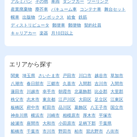
アルミバン
その他
車両
ダンプカー
ツーリング
産業廃棄物
塵芥車
バキューム車
コンテナ車
舞台セット
幌車
出版物
ワンボックス
給食
鉄筋
ディストリビュータ
郵便車
郵便物
契約社員
キャリアカー
楽器
月10日以上
エリアから探す
関東
埼玉県
さいたま市
戸田市
川口市
越谷市
草加市
八潮市
春日部市
三郷市
久喜市
入間郡
吉川市
入間市
蓮田市
川越市
幸手市
朝霞市
北葛飾郡
比企郡
大里郡
秩父市
志木市
東京都
江戸川区
大田区
足立区
江東区
板橋区
府中市
町田市
品川区
葛飾区
八王子市
国立市
神奈川県
横浜市
川崎市
相模原市
厚木市
平塚市
綾瀬市
座間市
大和市
小田原市
足柄下郡
千葉県
船橋市
千葉市
市川市
野田市
柏市
習志野市
八街市