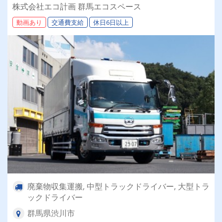
産業廃棄物回収ドライバー募集！
株式会社エコ計画 群馬エコスペース
動画あり
交通費支給
休日6日以上
廃棄物収集運搬, 中型トラックドライバー, 大型トラ
ックドライバー
群馬県渋川市