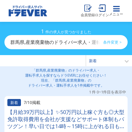
メニュー
会員登録
ログイン
1
件の求人が見つかりました
群馬県,産業廃棄物のドライバー求人・運転手求人一覧
条件変更 >
「群馬県,産業廃棄物」のドライバー求人・
運転手求人を探すならドラEVERにお任せください！
現在、「群馬県,産業廃棄物」の
ドライバー求人・運転手求人を1件掲載中です。
1 件 0~1件目を表示中
7/10掲載
新着
【月給39万円以上】✨50万円以上稼ぐ方も◎大型
免許取得費用を会社が支援などサポート体制もバ
ツグン！早い日では14時～15時に上がれる日も♪