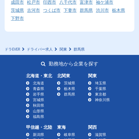
成田市
松戸市
印西市
八千代市
富津市
袖ケ浦市
茨城県
古河市
つくば市
下妻市
群馬県
渋川市
栃木県
下野市
ドラEVER
ドライバー求人
関東
群馬県
勤務地から企業を探す
北海道・東北
北関東
関東
北海道
茨城県
埼玉県
青森県
栃木県
千葉県
岩手県
群馬県
東京都
宮城県
神奈川県
秋田県
山形県
福島県
甲信越・北陸
東海
関西
新潟県
岐阜県
滋賀県