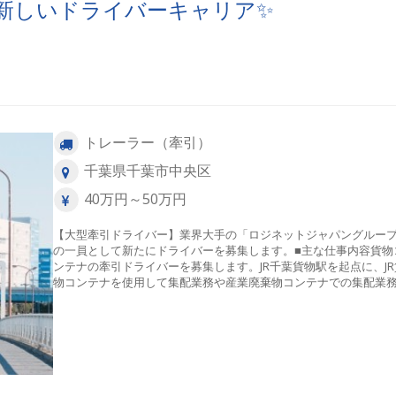
新しいドライバーキャリア✨
トレーラー（牽引）
千葉県千葉市中央区
40万円～50万円
【大型牽引ドライバー】業界大手の「ロジネットジャパングルー
の一員として新たにドライバーを募集します。■主な仕事内容貨物
ンテナの牽引ドライバーを募集します。JR千葉貨物駅を起点に、JR
物コンテナを使用して集配業務や産業廃棄物コンテナでの集配業
していただきます。集配エリアは主に千葉県内になります。■入社
の流れ入社してからは先輩が同乗し、配送先までルートを覚えま
また積み込みや荷下ろしの方法やコツなども覚えていきます。万
サポート体制で無理なく安心して始められます。■プライベートも
実できる環境が魅力【１】オン・オフのメリハリ年間休日125日＆
休2日制とプライベートを充実させることができる働き方です。【
納得の好待遇月収40万円~50万円と、業界でもトップクラスの水準