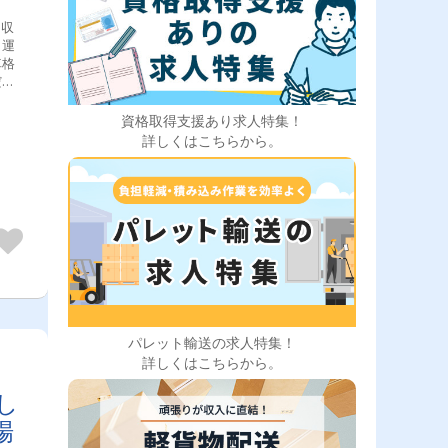
回収
・運
車格
だき
様先
ぎた
資格取得支援あり求人特集！
詳しくはこちらから。
パレット輸送の求人特集！
詳しくはこちらから。
し
場