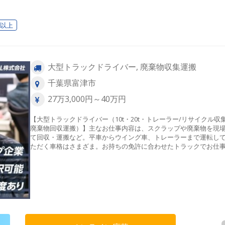
日以上
大型トラックドライバー, 廃棄物収集運搬
千葉県富津市
27万3,000円～40万円
【大型トラックドライバー（10t・20t・トレーラー/リサイクル収
廃棄物回収運搬）】主なお仕事内容は、スクラップや廃棄物を現
て回収・運搬など。平車からウイング車、トレーラーまで運転し
ただく車格はさまざま。お持ちの免許に合わせたトラックでお仕
ていただきます。※フォークリフトを使用した構内作業や、運転
でなく、お客様先での手作業を伴う力仕事が発生します。 体を動
てしっかり稼ぎたい方に適した環境です。