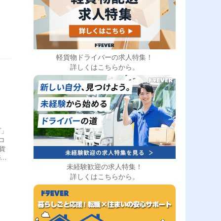
軽貨物ドライバーの求人特集！
詳しくはこちらから。
プ」
コ
貨
務を
未経験歓迎の求人特集！
後
す。
詳しくはこちらから。
全の
充
週
2】
。