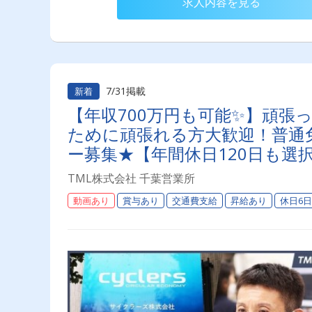
求人内容を見る
7/31掲載
新着
【年収700万円も可能✨】頑張
ために頑張れる方大歓迎！普通免
ー募集★【年間休日120日も選
TML株式会社 千葉営業所
動画あり
賞与あり
交通費支給
昇給あり
休日6