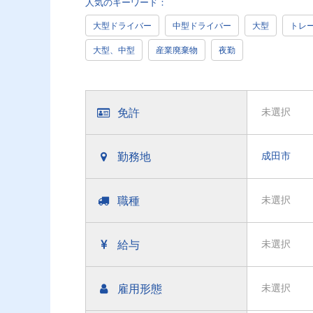
人気のキーワード：
大型ドライバー
中型ドライバー
大型
トレ
大型、中型
産業廃棄物
夜勤
免許
未選択
勤務地
成田市
職種
未選択
給与
未選択
雇用形態
未選択