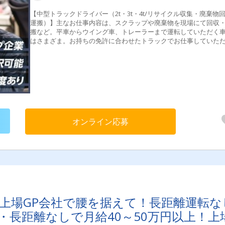
【中型トラックドライバー（2t・3t・4t/リサイクル収集・廃棄物
運搬）】主なお仕事内容は、スクラップや廃棄物を現場にて回収
搬など。平車からウイング車、トレーラーまで運転していただく
はさまざま。お持ちの免許に合わせたトラックでお仕事していた
ます。フォークリフトを使用した構内での移動・運搬作業やお客
での手作業を伴う力仕事が発生します。体を動かしてしっかり稼
い方に適した環境です。
オンライン応募
上場GP会社で腰を据えて！長距離運転な
長距離なしで月給40～50万円以上！上