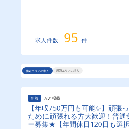
95
求人件数
件
周辺エリアの求人
指定エリアの求人
7/31掲載
新着
【年収750万円も可能✨】頑張
ために頑張れる方大歓迎！普通免
ー募集★【年間休日120日も選