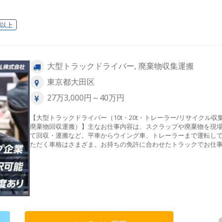
日以上
大型トラックドライバー, 廃棄物収集運搬
東京都大田区
27万3,000円～40万円
【大型トラックドライバー（10t・20t・トレーラー/リサイクル収
廃棄物回収運搬）】主なお仕事内容は、スクラップや廃棄物を現
て回収・運搬など。平車からウイング車、トレーラーまで運転し
ただく車格はさまざま。お持ちの免許に合わせたトラックでお仕
ていただきます。※フォークリフトを使用した構内作業や、運転
でなく、お客様先での手作業を伴う力仕事が発生します。 体を動
てしっかり稼ぎたい方に適した環境です。