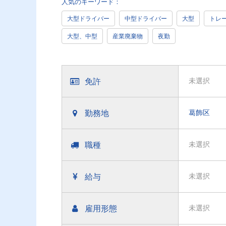
人気のキーワード：
大型ドライバー
中型ドライバー
大型
トレ
大型、中型
産業廃棄物
夜勤
免許
未選択
勤務地
葛飾区
職種
未選択
給与
未選択
雇用形態
未選択