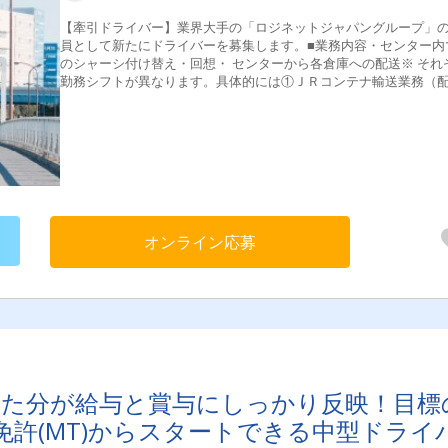
【牽引ドライバー】業界大手の「ロジネットジャパングループ」
員として新たにドライバーを募集します。■業務内容・センター内
のシャーシ付け替え・回想・ センターから各倉庫への配送※ それ
勤務シフトが異なります。具体的には①ＪＲコンテナ輸送業務（
達・集荷） 一般雑貨・工業製品
他 ②
成品輸送業務（充填・納入） タンクコンテナ： 危険品・一般品
（乙４の資格必要）③産業廃棄物輸送 （地場輸送）④海上コン
輸送（ドレージ）⑤コストコ輸送（地場輸送）etc★大手小売企業
配送がメインのため業務量が安定しており、長くご活躍いただけ
す。★業務の性質上他のドライバーともコミュニケーションをと
で社員同士で協力しあいながら働けます■入社後の流れはじめに先
オンライン応募
社員の同乗研修から始まります。納品先や積み込み・荷下ろしの
などしっかりとマスターします。その後実際の業務を行っていた
ます。添乗研修の期間はご自身の経験とスキルに合わせて決定い
ますので、自分にあった指導を受けられます。■プライベートも充
できる環境が魅力【1】オン・オフのメリハリ年間休日125日＆週休
日制とプライベートを充実させることができる働き方です。【2】
の好待遇月収45万円~65万円と、業界でもトップクラスの水準。安
した業績を背景に日々の頑張りをしっかりと給与に！【3】体に優
環境ドライバーの労働環境改善に注力しており、無理な運行スケ
った分が給与と賞与にしっかり反映！目標
ールは行いません。業績も安定しているため「長く安心して働き
許(MT)からスタートできる中型ドライ
い」という方を歓迎します‼