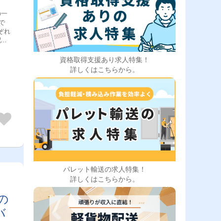
の一
で
ぞれ
配
化
資格取得支援あり求人特集！
詳しくはこちらから。
テナ
様の
ま
るの
輩
コツ
だき
たし
実
2
納得
パレット輸送の求人特集！
定
詳しくはこちらから。
しい
ジュ
の
た
バ