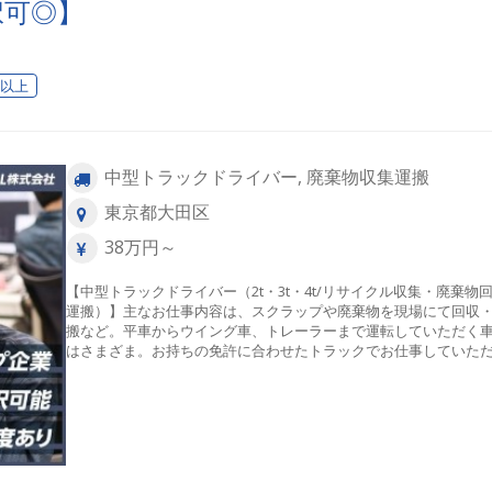
択可◎】
日以上
中型トラックドライバー, 廃棄物収集運搬
東京都大田区
38万円～
【中型トラックドライバー（2t・3t・4t/リサイクル収集・廃棄物
運搬）】主なお仕事内容は、スクラップや廃棄物を現場にて回収
搬など。平車からウイング車、トレーラーまで運転していただく
はさまざま。お持ちの免許に合わせたトラックでお仕事していた
ます。フォークリフトを使用した構内での移動・運搬作業やお客
での手作業を伴う力仕事が発生します。体を動かしてしっかり稼
い方に適した環境です。