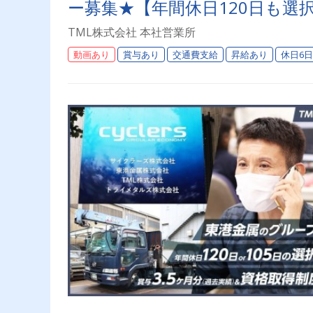
ー募集★【年間休日120日も選
TML株式会社 本社営業所
動画あり
賞与あり
交通費支給
昇給あり
休日6