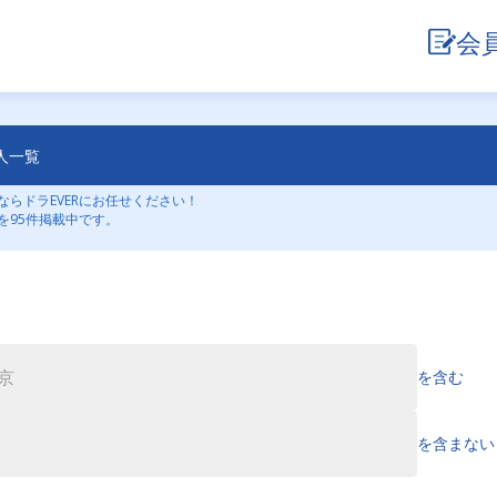
会
人一覧
らドラEVERにお任せください！
を95件掲載中です。
を含む
を含まない