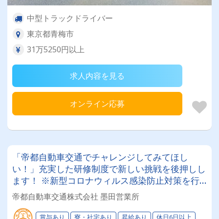
中型トラックドライバー
東京都青梅市
31万5250円以上
求人内容を見る
オンライン応募
「帝都自動車交通でチャレンジしてみてほし
い！」充実した研修制度で新しい挑戦を後押しし
ます！ ※新型コロナウィルス感染防止対策を行
っております。 詳細は下記よりご案内させて頂
帝都自動車交通株式会社 墨田営業所
いております。
賞与あり
寮・社宅あり
昇給あり
休日6日以上