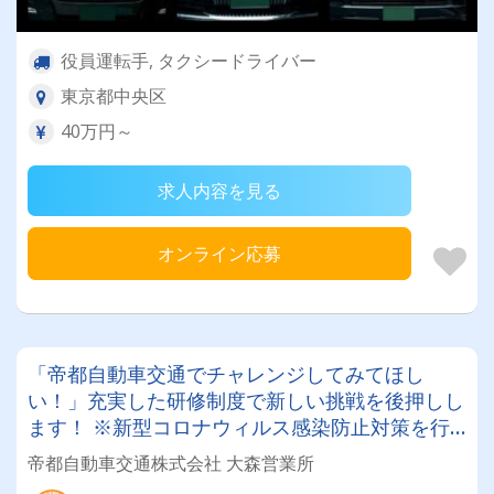
役員運転手, タクシードライバー
東京都中央区
40万円～
求人内容を見る
オンライン応募
「帝都自動車交通でチャレンジしてみてほし
い！」充実した研修制度で新しい挑戦を後押しし
ます！ ※新型コロナウィルス感染防止対策を行
っております。 詳細は下記よりご案内させて頂
帝都自動車交通株式会社 大森営業所
いております。