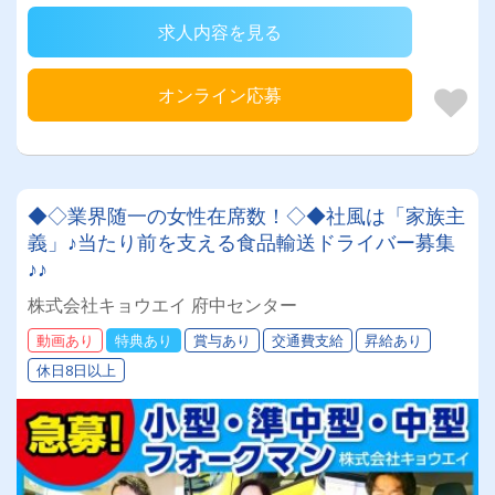
求人内容を見る
オンライン応募
◆◇業界随一の女性在席数！◇◆社風は「家族主
義」♪当たり前を支える食品輸送ドライバー募集
♪♪
株式会社キョウエイ 府中センター
動画あり
特典あり
賞与あり
交通費支給
昇給あり
休日8日以上