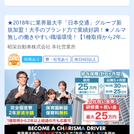
★2018年に業界最大手「日本交通」グループ新
規加盟！大手のブランド力で業績好調！★ノルマ
無しの働きやすい職場環境！【1種取得から2年～
3年未満の方も応募OK】
昭栄自動車株式会社 本社営業所
特典あり
寮・社宅あり
休日6日以上