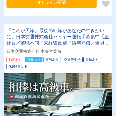
オンライン応募
「これが天職」最後の転職があなたの生きがい
に。日本交通株式会社ハイヤー運転手募集中【正
社員／前職不問／未経験歓迎／給与補償／全員面
接】
日本交通株式会社 中央営業所
動画あり
特典あり
賞与あり
交通費支給
昇給あり
休日6日以上