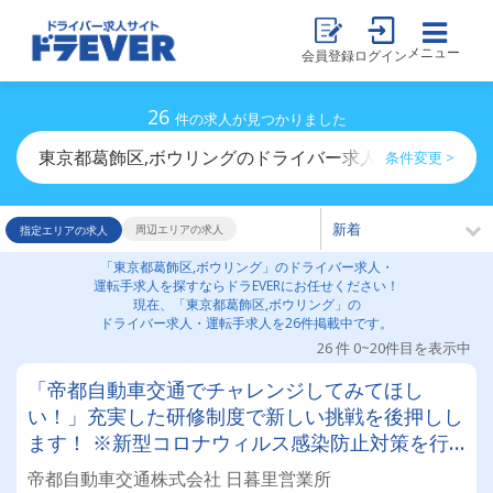
メニュー
会員登録
ログイン
26
件の求人が見つかりました
東京都葛飾区,ボウリングのドライバー求人・運転手求人
条件変更 >
周辺エリアの求人
指定エリアの求人
「東京都葛飾区,ボウリング」のドライバー求人・
運転手求人を探すならドラEVERにお任せください！
現在、「東京都葛飾区,ボウリング」の
ドライバー求人・運転手求人を26件掲載中です。
26 件 0~20件目を表示中
「帝都自動車交通でチャレンジしてみてほし
い！」充実した研修制度で新しい挑戦を後押しし
ます！ ※新型コロナウィルス感染防止対策を行
っております。 詳細は下記よりご案内させて頂
帝都自動車交通株式会社 日暮里営業所