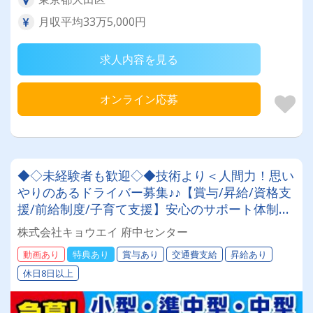
月収平均33万5,000円
求人内容を見る
オンライン応募
◆◇未経験者も歓迎◇◆技術より＜人間力！思い
やりのあるドライバー募集♪♪【賞与/昇給/資格支
援/前給制度/子育て支援】安心のサポート体制あ
り◎
株式会社キョウエイ 府中センター
動画あり
特典あり
賞与あり
交通費支給
昇給あり
休日8日以上