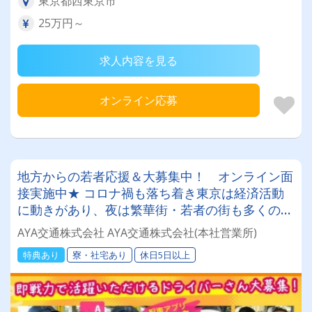
東京都西東京市
25万円～
求人内容を見る
オンライン応募
地方からの若者応援＆大募集中！ オンライン面
接実施中★ コロナ禍も落ち着き東京は経済活動
に動きがあり、夜は繁華街・若者の街も多くの人
で活気が出てきています。わからないことは何で
AYA交通株式会社 AYA交通株式会社(本社営業所)
もご相談ください。
特典あり
寮・社宅あり
休日5日以上