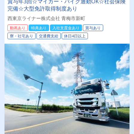
賞与年3回☆マイカー・バイク通勤OK☆社会保険
完備☆大型免許取得制度あり
西東京ライナー株式会社 青梅市新町
動画あり
特典あり
入社支度金あり
賞与あり
寮・社宅あり
交通費支給
休日4日以上