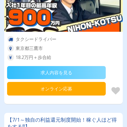
タクシードライバー
東京都三鷹市
18.2万円＋歩合給
求人内容を見る
オンライン応募
【7/1～独自の利益還元制度開始！稼ぐ人ほど得
をする⁉】