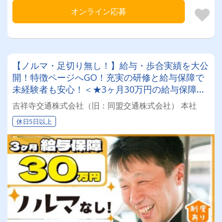
オンライン応募
【ノルマ・足切り無し！】給与・歩合実績を大公
開！特徴ページへGO！充実の研修と給与保障で
未経験者も安心！＜★3ヶ月30万円の給与保障★
＞今なら入社祝い金50万円支給！※規定あり
吉祥寺交通株式会社（旧：同盟交通株式会社） 本社
休日5日以上