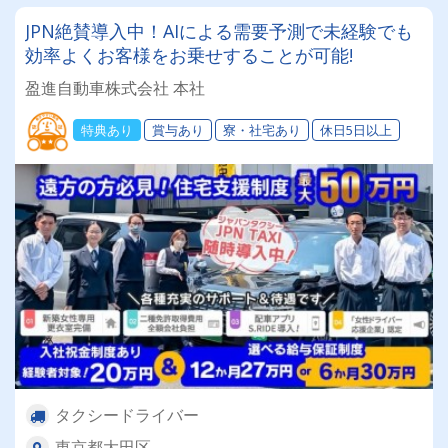
JPN絶賛導入中！AIによる需要予測で未経験でも
効率よくお客様をお乗せすることが可能!
盈進自動車株式会社 本社
特典あり
賞与あり
寮・社宅あり
休日5日以上
タクシードライバー
東京都大田区