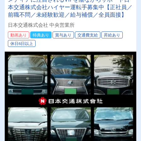
本交通株式会社ハイヤー運転手募集中【正社員／
前職不問／未経験歓迎／給与補償／全員面接】
日本交通株式会社 中央営業所
動画あり
特典あり
賞与あり
交通費支給
昇給あり
休日6日以上