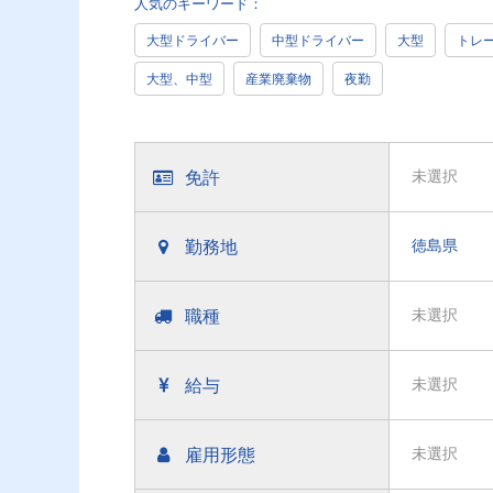
人気のキーワード：
大型ドライバー
中型ドライバー
大型
トレ
大型、中型
産業廃棄物
夜勤
免許
未選択
勤務地
徳島県
職種
未選択
給与
未選択
雇用形態
未選択