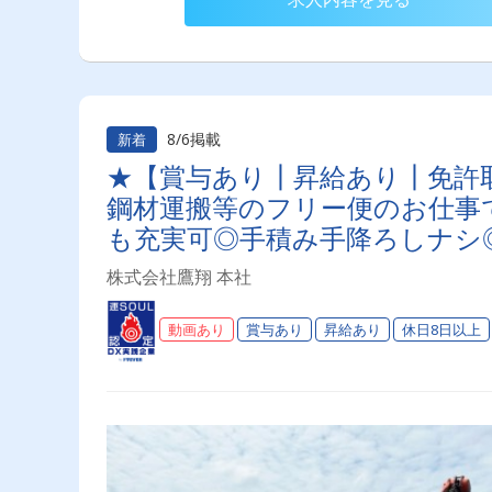
8/6掲載
新着
★【賞与あり┃昇給あり┃免許取得支援あり】★
鋼材運搬等のフリー便のお仕事
も充実可◎手積み手降ろしナシ
優遇
株式会社鷹翔 本社
動画あり
賞与あり
昇給あり
休日8日以上