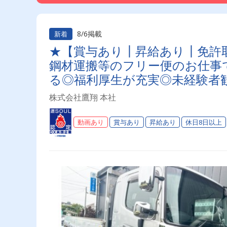
8/6掲載
新着
★【賞与あり┃昇給あり┃免許
鋼材運搬等のフリー便のお仕事
る◎福利厚生が充実◎未経験者
株式会社鷹翔 本社
動画あり
賞与あり
昇給あり
休日8日以上