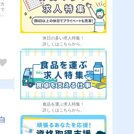
遠方
まで
業の
追加
出社
ま
ラク
休日の多い求人特集！
にセ
詳しくはこちらから。
。
食品を運ぶ求人特集！
詳しくはこちらから。
自