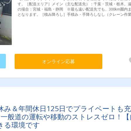
す。［配送エリア］メイン（主な配送先）：千葉・茨城・栃木。
の場合：宮城・福島・静岡 ※最も遠い配送先でも、300km圏内
となります。［積み降ろし］手積み・手降ろしなし（クレーン作
ため力仕事は少なめです）［件数］1～2件程度（※稼ぎたい方は
で１件配送する等可能）---【1日の流れ ※(例)】［フリー便］▼
▼おろし先でおろす▼積込み▼帰社詳細等は面接時に説明いたし
す。---〔アクセス〕越谷駅より車で3分！！車通勤OKなので通勤
ラク♪越谷方面より産業道路を春日部方面に進んでいただき、左手
ブンイレブン越谷宮前1丁目店が見えましたら、交差点を右折です
オンライン応募
休み＆年間休日125日でプライベートも充
！一般道の運転や移動のストレスゼロ！【
きる環境です