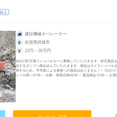
日以上
建設機械オペレーター
佐賀県武雄市
23万～26万円
会社の貯石場でショベルカーに乗務していただきます。砕石製品
品するダンプへ積み込んでいただきます。積込はタイヤショベル
用するため、手作業による身体への負担はありません！＜1日のス
ュール例＞07:45 ～ 出勤・車両点検08:00 ～ 製品積込12:00 ～ お
13:00 ～ 製品積込16:45 ～ 積込作業終了・車両点検・業務終了
オンライン応募