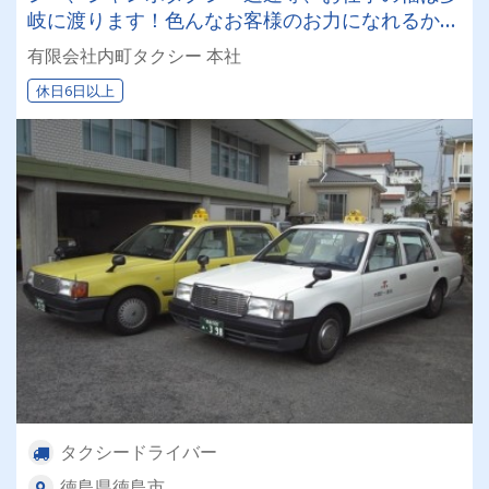
岐に渡ります！色んなお客様のお力になれるから
こそ充実して働くことができますよ！
有限会社内町タクシー 本社
休日6日以上
タクシードライバー
徳島県徳島市