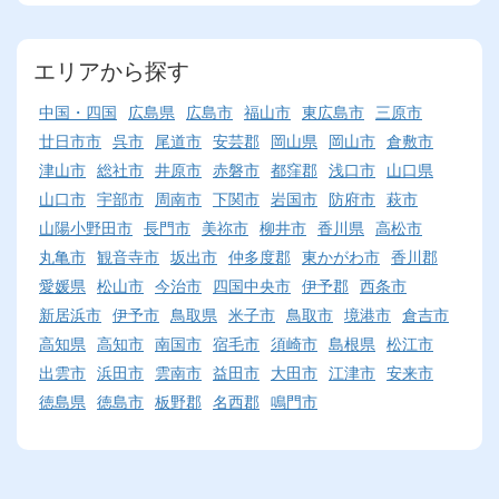
エリアから探す
中国・四国
広島県
広島市
福山市
東広島市
三原市
廿日市市
呉市
尾道市
安芸郡
岡山県
岡山市
倉敷市
津山市
総社市
井原市
赤磐市
都窪郡
浅口市
山口県
山口市
宇部市
周南市
下関市
岩国市
防府市
萩市
山陽小野田市
長門市
美祢市
柳井市
香川県
高松市
丸亀市
観音寺市
坂出市
仲多度郡
東かがわ市
香川郡
愛媛県
松山市
今治市
四国中央市
伊予郡
西条市
新居浜市
伊予市
鳥取県
米子市
鳥取市
境港市
倉吉市
高知県
高知市
南国市
宿毛市
須崎市
島根県
松江市
出雲市
浜田市
雲南市
益田市
大田市
江津市
安来市
徳島県
徳島市
板野郡
名西郡
鳴門市