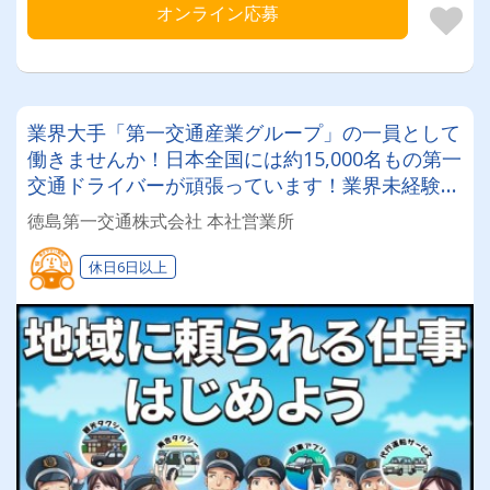
オンライン応募
業界大手「第一交通産業グループ」の一員として
働きませんか！日本全国には約15,000名もの第一
交通ドライバーが頑張っています！業界未経験で
も安心！2種免許取得費用会社負担ですぐにチャ
徳島第一交通株式会社 本社営業所
レンジできますよ！
休日6日以上