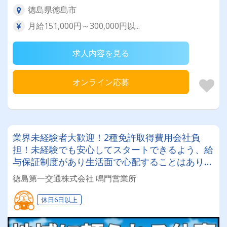
徳島県徳島市
月給151,000円～300,000円以...
求人内容を見る
オンライン応募
業界未経験者大歓迎！2種免許取得費用会社負
担！未経験でも安心してスタートできるよう、給
与保証制度があり生活面で心配することはありま
せん！ぜひチャレンジしてみませんか！
徳島第一交通株式会社 鳴門営業所
休日6日以上