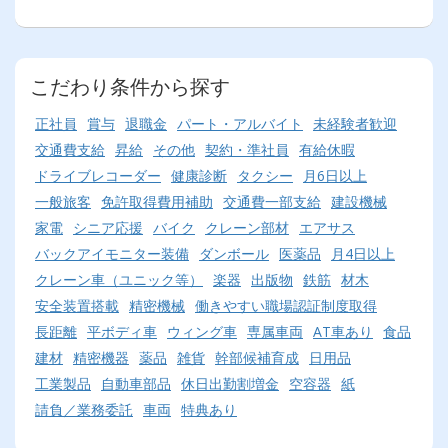
こだわり条件から探す
正社員
賞与
退職金
パート・アルバイト
未経験者歓迎
交通費支給
昇給
その他
契約・準社員
有給休暇
ドライブレコーダー
健康診断
タクシー
月6日以上
一般旅客
免許取得費用補助
交通費一部支給
建設機械
家電
シニア応援
バイク
クレーン部材
エアサス
バックアイモニター装備
ダンボール
医薬品
月4日以上
クレーン車（ユニック等）
楽器
出版物
鉄筋
材木
安全装置搭載
精密機械
働きやすい職場認証制度取得
長距離
平ボディ車
ウィング車
専属車両
AT車あり
食品
建材
精密機器
薬品
雑貨
幹部候補育成
日用品
工業製品
自動車部品
休日出勤割増金
空容器
紙
請負／業務委託
車両
特典あり