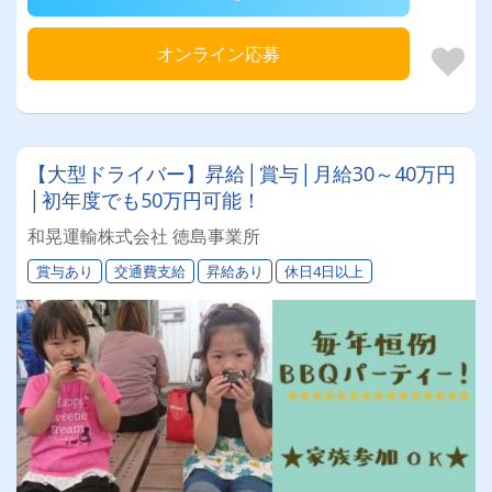
オンライン応募
【大型ドライバー】昇給│賞与│月給30～40万円
│初年度でも50万円可能！
和晃運輸株式会社 徳島事業所
賞与あり
交通費支給
昇給あり
休日4日以上