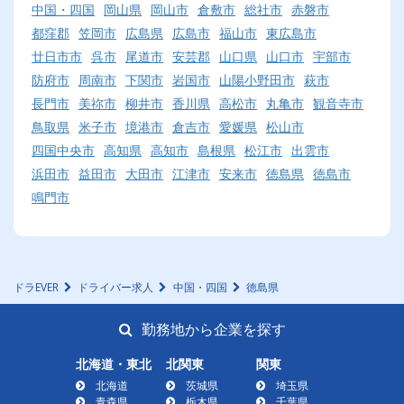
中国・四国
岡山県
岡山市
倉敷市
総社市
赤磐市
都窪郡
笠岡市
広島県
広島市
福山市
東広島市
廿日市市
呉市
尾道市
安芸郡
山口県
山口市
宇部市
防府市
周南市
下関市
岩国市
山陽小野田市
萩市
長門市
美祢市
柳井市
香川県
高松市
丸亀市
観音寺市
鳥取県
米子市
境港市
倉吉市
愛媛県
松山市
四国中央市
高知県
高知市
島根県
松江市
出雲市
浜田市
益田市
大田市
江津市
安来市
徳島県
徳島市
鳴門市
ドラEVER
ドライバー求人
中国・四国
徳島県
勤務地から企業を探す
北海道・東北
北関東
関東
北海道
茨城県
埼玉県
青森県
栃木県
千葉県