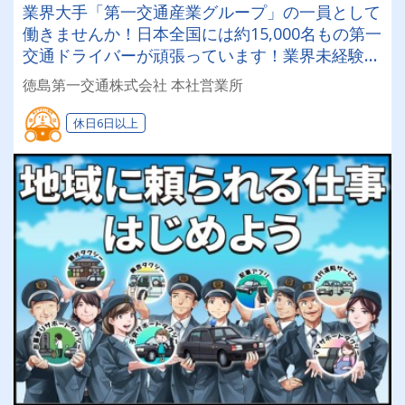
業界大手「第一交通産業グループ」の一員として
働きませんか！日本全国には約15,000名もの第一
交通ドライバーが頑張っています！業界未経験で
も安心！2種免許取得費用会社負担ですぐにチャ
徳島第一交通株式会社 本社営業所
レンジできますよ！
休日6日以上