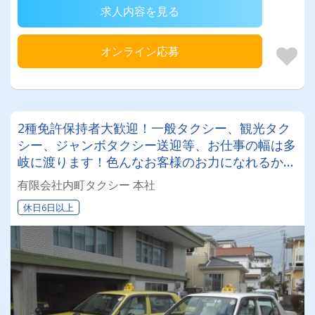
求人内容を見る
オンライン応募
2種免許保持者大歓迎！一般タクシー、観光タク
シー、ジャンボタクシー送迎等、お仕事の幅は多
岐に渡ります！色んなお客様のお力になれるから
こそ充実して働くことができますよ！
有限会社内町タクシー 本社
休日6日以上