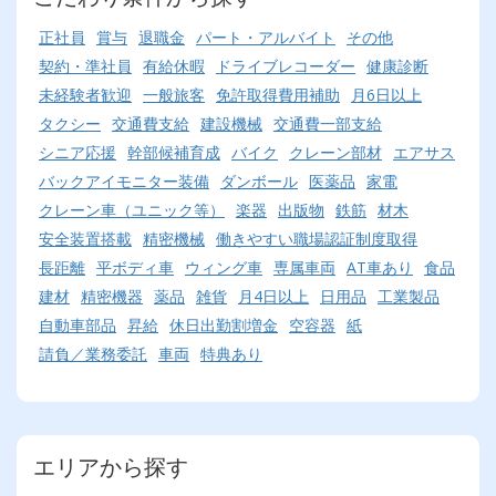
正社員
賞与
退職金
パート・アルバイト
その他
契約・準社員
有給休暇
ドライブレコーダー
健康診断
未経験者歓迎
一般旅客
免許取得費用補助
月6日以上
タクシー
交通費支給
建設機械
交通費一部支給
シニア応援
幹部候補育成
バイク
クレーン部材
エアサス
バックアイモニター装備
ダンボール
医薬品
家電
クレーン車（ユニック等）
楽器
出版物
鉄筋
材木
安全装置搭載
精密機械
働きやすい職場認証制度取得
長距離
平ボディ車
ウィング車
専属車両
AT車あり
食品
建材
精密機器
薬品
雑貨
月4日以上
日用品
工業製品
自動車部品
昇給
休日出勤割増金
空容器
紙
請負／業務委託
車両
特典あり
エリアから探す