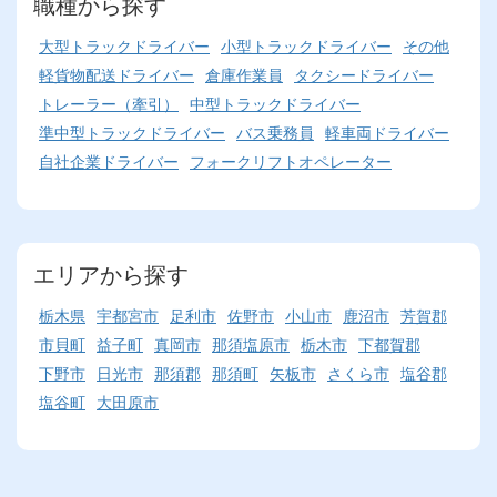
職種から探す
大型トラックドライバー
小型トラックドライバー
その他
軽貨物配送ドライバー
倉庫作業員
タクシードライバー
トレーラー（牽引）
中型トラックドライバー
準中型トラックドライバー
バス乗務員
軽車両ドライバー
自社企業ドライバー
フォークリフトオペレーター
エリアから探す
栃木県
宇都宮市
足利市
佐野市
小山市
鹿沼市
芳賀郡
市貝町
益子町
真岡市
那須塩原市
栃木市
下都賀郡
下野市
日光市
那須郡
那須町
矢板市
さくら市
塩谷郡
塩谷町
大田原市