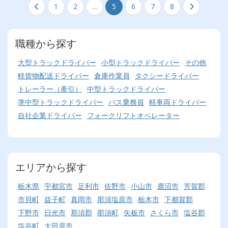
1
2
...
5
6
7
8
職種から探す
大型トラックドライバー
小型トラックドライバー
その他
軽貨物配送ドライバー
倉庫作業員
タクシードライバー
トレーラー（牽引）
中型トラックドライバー
準中型トラックドライバー
バス乗務員
軽車両ドライバー
自社企業ドライバー
フォークリフトオペレーター
エリアから探す
栃木県
宇都宮市
足利市
佐野市
小山市
鹿沼市
芳賀郡
市貝町
益子町
真岡市
那須塩原市
栃木市
下都賀郡
下野市
日光市
那須郡
那須町
矢板市
さくら市
塩谷郡
塩谷町
大田原市