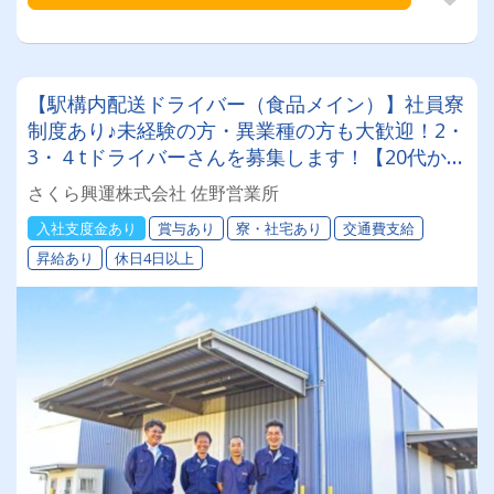
【駅構内配送ドライバー（食品メイン）】社員寮
制度あり♪未経験の方・異業種の方も大歓迎！2・
3・４tドライバーさんを募集します！【20代から
60代まで活躍中♪】
さくら興運株式会社 佐野営業所
入社支度金あり
賞与あり
寮・社宅あり
交通費支給
昇給あり
休日4日以上