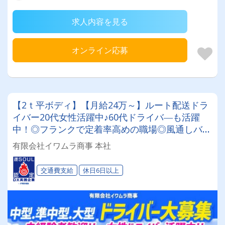
求人内容を見る
オンライン応募
【2ｔ平ボディ】【月給24万～】ルート配送ドラ
イバー20代女性活躍中♪60代ドライバ―も活躍
中！◎フランクで定着率高めの職場◎風通しバツ
グン！＼＼資格取得制度でキャリアアップも可能
有限会社イワムラ商事 本社
／／
交通費支給
休日6日以上