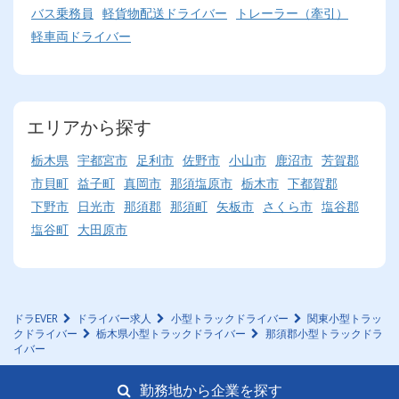
バス乗務員
軽貨物配送ドライバー
トレーラー（牽引）
軽車両ドライバー
エリアから探す
栃木県
宇都宮市
足利市
佐野市
小山市
鹿沼市
芳賀郡
市貝町
益子町
真岡市
那須塩原市
栃木市
下都賀郡
下野市
日光市
那須郡
那須町
矢板市
さくら市
塩谷郡
塩谷町
大田原市
ドラEVER
ドライバー求人
小型トラックドライバー
関東小型トラッ
クドライバー
栃木県小型トラックドライバー
那須郡小型トラックドラ
イバー
勤務地から企業を探す