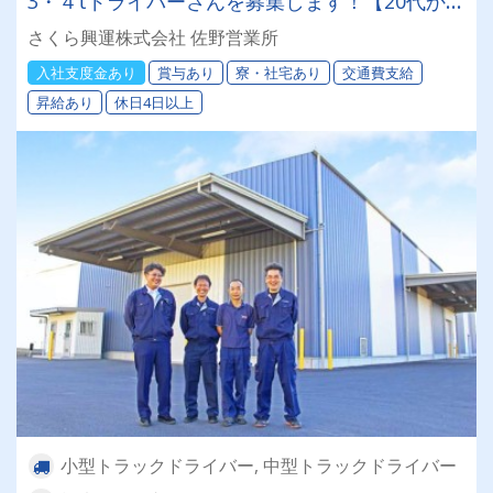
3・４tドライバーさんを募集します！【20代から
60代まで活躍中♪】
さくら興運株式会社 佐野営業所
入社支度金あり
賞与あり
寮・社宅あり
交通費支給
昇給あり
休日4日以上
小型トラックドライバー, 中型トラックドライバー