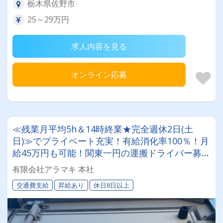
栃木県佐野市
25～29万円
求人内容を見る
オンライン応募
≪残業月平均5h＆14時終業★完全週休2日(土
日)≫でプライベート充実！有給消化率100％！月
給45万円も可能！関東一円の運搬ドライバー募
集！◆創業35年、平均勤続20年以上の定着率の
有限会社アラマキ 本社
高さが自慢です✨
交通費支給
昇給あり
休日8日以上