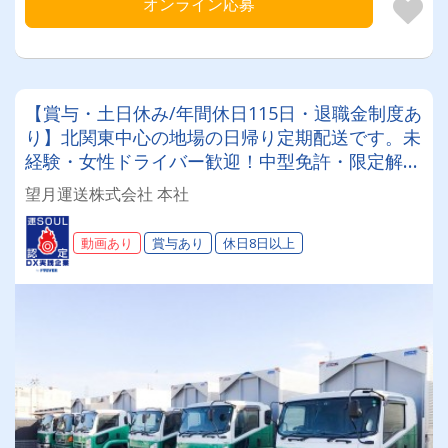
オンライン応募
【賞与・土日休み/年間休日115日・退職金制度あ
り】北関東中心の地場の日帰り定期配送です。未
経験・女性ドライバー歓迎！中型免許・限定解除
講習支援制度あり！トレーニングルーム完備◎
望月運送株式会社 本社
動画あり
賞与あり
休日8日以上