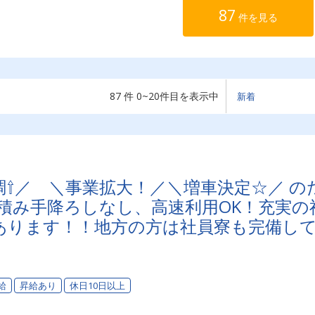
87
件を見る
87 件 0~20件目を表示中
好調⇧／ ＼事業拡大！／＼増車決定☆／ の
積み手降ろしなし、高速利用OK！充実の
あります！！地方の方は社員寮も完備し
い！
給
昇給あり
休日10日以上