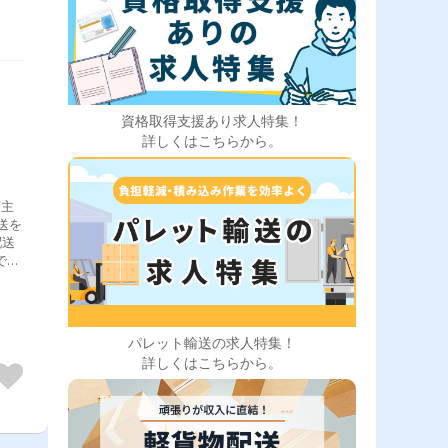
資格取得支援あり求人特集！
詳しくはこちらから。
荷主
送を
配送
でも
ずは
れを
ま
の
パレット輸送の求人特集！
詳しくはこちらから。