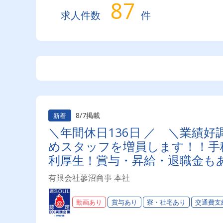
87
求人件数
件
8/7掲載
新着
＼年間休日136日 ／ ＼業績
めスタッフを増員します！！手
利厚生！賞与・昇給・退職金も
います♪お気軽にご応募くださ
有限会社蓼沼商事 本社
動画あり
賞与あり
寮・社宅あり
交通費支