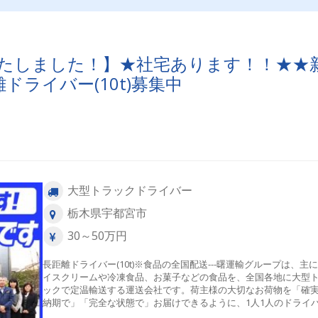
たしました！】★社宅あります！！★★
ライバー(10t)募集中
大型トラックドライバー
栃木県宇都宮市
30～50万円
長距離ドライバー(10t)※食品の全国配送---曙運輸グループは、主
イスクリームや冷凍食品、お菓子などの食品を、全国各地に大型
ックで定温輸送する運送会社です。荷主様の大切なお荷物を「確
納期で」「完全な状態で」お届けできるように、1人1人のドライ
がプロ意識を持って安全運行に努めています。