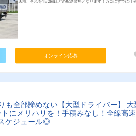
店舗、それを1日2回ほどの配送業務となります！カゴにすでに仕
られている商品だから・・・積み込み作業も超絶ラクラク！！身
の負担も少ないお仕事です！とてもイージー！（←内緒にしとい
☆大型免許・経験があればＯＫ！大型は運転していたけど、数ヶ
経験でも可。もちろんしっかり先輩が教えますよ♪
オンライン応募
りも全部諦めない【大型ドライバー】 大
ートにメリハリを！手積みなし！全線高速
スケジュール◎