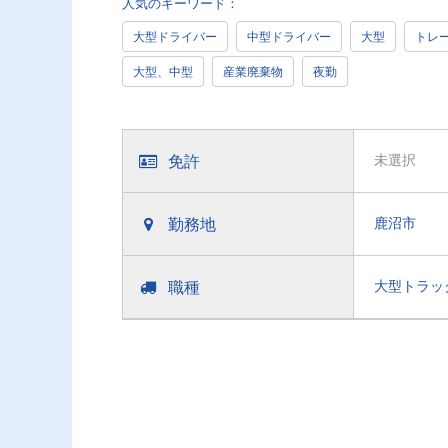
人気のキーワード：
大型ドライバー
中型ドライバー
大型
トレ
大型、中型
産業廃棄物
夜勤
免許
未選択
勤務地
鹿沼市
職種
大型トラッ