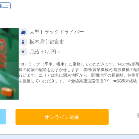
日以上
大型トラックドライバー
栃木県宇都宮市
月給 30万円～
10tトラック（平車、幌車）に乗務していただきます。1社の特定
様の荷物の配送をおまかせします。農機(農業機械)や建設機械の配
行います。エリアは主に関東地区から、関西地区の長距離。往復
を担当していただきます。※全線高速道路使用OK！★実務未経験
安心のステップ 入社後は、あなたの経験やスキルに合わせて、ま
先輩のトラックに同乗することからスタート！ ルートや仕事の流
じっくり覚えたら、次はあなたが運転して先輩が隣でサポートし
す。「もう大丈夫！」と自信が持ててから一人立ちしていただく
で、実務経験がない方も段階を追って成長していけます。
オンライン応募