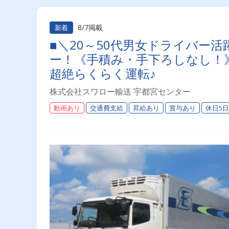
8/7掲載
新着
■＼20～50代男女ドライバー
ー！《手積み・手下ろしなし！
超絶らくらく運転♪
株式会社スワロー輸送 宇都宮センター
動画あり
交通費支給
昇給あり
賞与あり
休日5