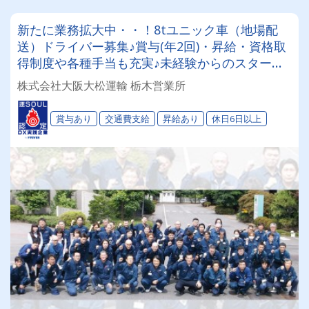
新たに業務拡大中・・！8tユニック車（地場配
送）ドライバー募集♪賞与(年2回)・昇給・資格取
得制度や各種手当も充実♪未経験からのスタート
も大歓迎！安定企業で腰を据えて働きませんか⁉
株式会社大阪大松運輸 栃木営業所
賞与あり
交通費支給
昇給あり
休日6日以上