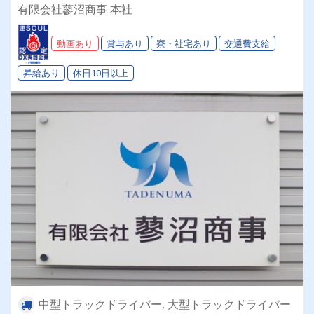
実の福利厚生！賞与・昇給・退職金もありま
有限会社蓼沼商事 本社
す！！地方の方は社員寮も完備しています♪お気
軽にご応募ください！
動画あり
賞与あり
寮・社宅あり
交通費支給
昇給あり
休日10日以上
中型トラックドライバー, 大型トラックドライバー