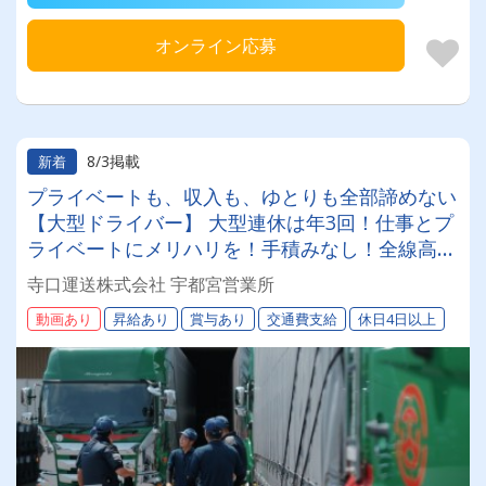
オンライン応募
8/3掲載
新着
プライベートも、収入も、ゆとりも全部諦めない
【大型ドライバー】 大型連休は年3回！仕事とプ
ライベートにメリハリを！手積みなし！全線高速
道路の利用で、ムリのない運行スケジュール◎
寺口運送株式会社 宇都宮営業所
動画あり
昇給あり
賞与あり
交通費支給
休日4日以上