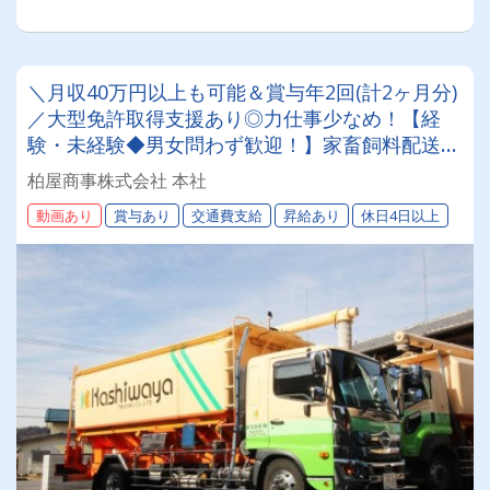
＼月収40万円以上も可能＆賞与年2回(計2ヶ月分)
／大型免許取得支援あり◎力仕事少なめ！【経
験・未経験◆男女問わず歓迎！】家畜飼料配送の
お仕事◎安心の安定企業で長く働ける大型ドライ
柏屋商事株式会社 本社
バー★
動画あり
賞与あり
交通費支給
昇給あり
休日4日以上