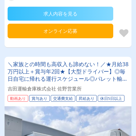
求人内容を見る
オンライン応募
＼家族との時間も高収入も諦めない！／★月給38
万円以上＋賞与年2回★【大型ドライバー】◎毎
日自宅に帰れる運行スケジュール◎パレット輸送
8割で体への負担も少なめ✨＜年間休日105日｜退
吉田運輸倉庫株式会社 佐野営業所
職金｜資格取得支援＞丁寧な研修制度ありで安心
動画あり
賞与あり
交通費支給
昇給あり
休日5日以上