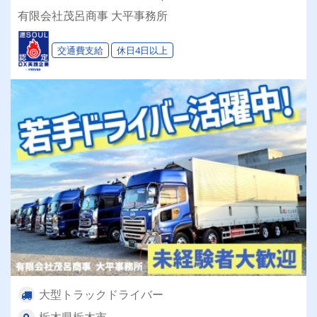
験者大歓迎 ★パパママ世代活躍中 ★資格取得制
有限会社茂呂商事 大平事務所
度あり ★モーニングコールサービスあり
交通費支給
休日4日以上
大型トラックドライバー