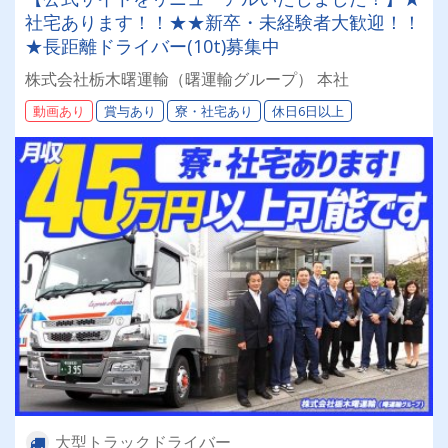
社宅あります！！★★新卒・未経験者大歓迎！！
★長距離ドライバー(10t)募集中
株式会社栃木曙運輸（曙運輸グループ） 本社
動画あり
賞与あり
寮・社宅あり
休日6日以上
大型トラックドライバー