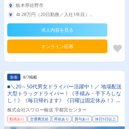
栃木県佐野市
4t 28万円（20日勤務／入社1年目）...
求人内容を見る
オンライン応募
8/7掲載
新着
■＼20～50代男女ドライバー活躍中！／ 地場配送
大型トラックドライバー！《手積み・手下ろしな
し！》《毎日帰れます》《日曜は固定休み！》超
絶らくらく運転♪
株式会社スワロー輸送 宇都宮センター
動画あり
交通費支給
昇給あり
賞与あり
休日5日以上