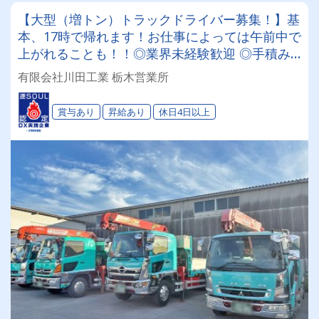
【大型（増トン）トラックドライバー募集！】基
本、17時で帰れます！お仕事によっては午前中で
上がれることも！！◎業界未経験歓迎 ◎手積み
手卸しナシ ◎昇給あり ◎長距離ナシ(関東一都三
有限会社川田工業 栃木営業所
県) ◎同乗研修で安心 ★運転好き必見！【自由な
社風で居心地抜群です◎】
賞与あり
昇給あり
休日4日以上