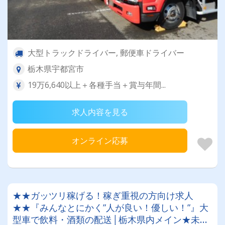
大型トラックドライバー, 郵便車ドライバー
栃木県宇都宮市
19万6,640以上＋各種手当＋賞与年間...
求人内容を見る
オンライン応募
★★ガッツリ稼げる！稼ぎ重視の方向け求人
★★『みんなとにかく”人が良い！優しい！”』大
型車で飲料・酒類の配送│栃木県内メイン★未経