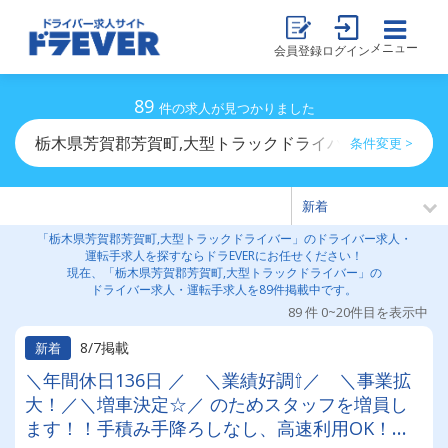
メニュー
会員登録
ログイン
89
件の求人が見つかりました
栃木県芳賀郡芳賀町,大型トラックドライバーのドライバ
条件変更 >
「栃木県芳賀郡芳賀町,大型トラックドライバー」のドライバー求人・
運転手求人を探すならドラEVERにお任せください！
現在、「栃木県芳賀郡芳賀町,大型トラックドライバー」の
ドライバー求人・運転手求人を89件掲載中です。
89 件 0~20件目を表示中
8/7掲載
新着
＼年間休日136日 ／ ＼業績好調⇧／ ＼事業拡
大！／＼増車決定☆／ のためスタッフを増員し
ます！！手積み手降ろしなし、高速利用OK！充