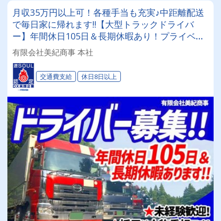
月収35万円以上可！各種手当も充実♪中距離配送
で毎日家に帰れます!!【大型トラックドライバ
ー】年間休日105日＆長期休暇あり！プライベー
トを重視したい方必見★
有限会社美紀商事 本社
交通費支給
休日8日以上