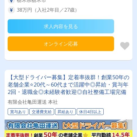
栃木県栃木市
38万円（入社2年目／27歳）
求人内容を見る
オンライン応募
【大型ドライバー募集】定着率抜群！創業50年の
老舗企業⭐20代～60代まで活躍中◎昇給・賞与年
2回・退職金◎未経験者歓迎◎自社整備工場完備
有限会社亀田運送 本社
賞与あり
交通費支給
昇給あり
休日4日以上