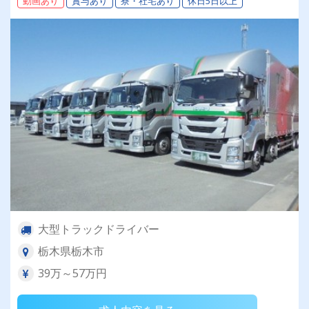
動画あり
賞与あり
寮・社宅あり
休日5日以上
度あり＞
大型トラックドライバー
栃木県栃木市
39万～57万円