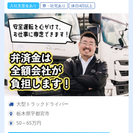
入社支度金あり
寮・社宅あり
休日4日以上
大型トラックドライバー
栃木県宇都宮市
50～65万円