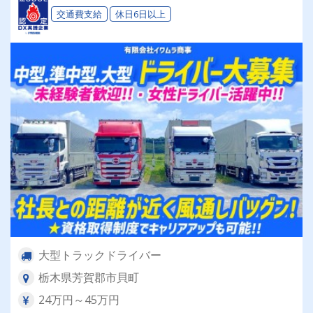
時間程【年間休日105日】
交通費支給
休日6日以上
大型トラックドライバー
栃木県芳賀郡市貝町
24万円～45万円