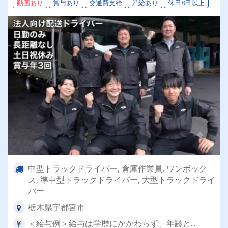
動画あり
賞与あり
交通費支給
昇給あり
休日8日以上
中型トラックドライバー, 倉庫作業員, ワンボック
ス, 準中型トラックドライバー, 大型トラックドライ
バー
栃木県宇都宮市
＜給与例＞給与は学歴にかかわらず、年齢と...