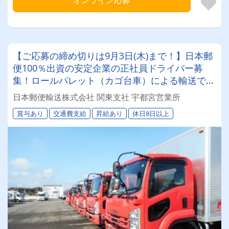
オンライン応募
【ご応募の締め切りは9月3日(木)まで！】日本郵
便100％出資の安定企業の正社員ドライバー募
集！ロールパレット（カゴ台車）による輸送で身
体的な負担も少ないため、女性ドライバーも活躍
日本郵便輸送株式会社 関東支社 宇都宮営業所
中！
賞与あり
交通費支給
昇給あり
休日8日以上