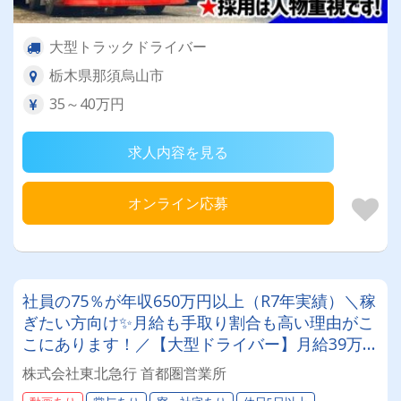
大型トラックドライバー
栃木県那須烏山市
35～40万円
求人内容を見る
オンライン応募
社員の75％が年収650万円以上（R7年実績）＼稼
ぎたい方向け✨月給も手取り割合も高い理由がこ
こにあります！／【大型ドライバー】月給39万～
57万円！未経験者歓迎、普通免許さえあれば応募
株式会社東北急行 首都圏営業所
OK！＜遠方の方も安心の寮完備＆手厚い保険制