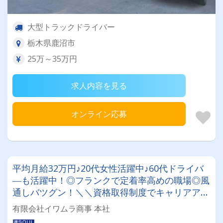
大型トラックドライバー
栃木県鹿沼市
25万～35万円
求人内容を見る
オンライン応募
平均月給32万円♪20代女性活躍中♪60代ドライバ
―も活躍中！◎フランクで定着率高めの職場◎風
通しバツグン！＼＼資格取得制度でキャリアアッ
プも可能／／普通免許（AT限定可）があれば
有限会社イワムラ商事 本社
OK！資格取得は全額会社が負担✨月残業時間20