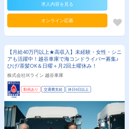
求人内容を見る
オンライン応募
【月給40万円以上★高収入】未経験・女性・シニ
アも活躍中！越谷車庫で海コンドライバー募集♪
ひげ/茶髪OK＆日曜＋月2回土曜休み！
株式会社IKライン 越谷車庫
動画あり
交通費支給
休日6日以上