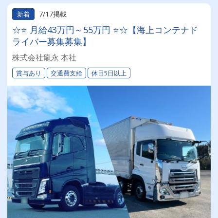
7/17掲載
新着
☆⭐ 月給43万円～55万円 ⭐☆【海上コンテナド
ライバー募集募集】
株式会社龍永 本社
賞与あり
交通費支給
休日5日以上