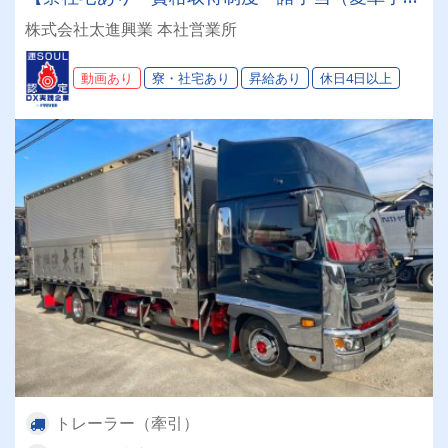
ほか）】大型車両へのステップアップをお考えの
株式会社太進興業 本社営業所
方、必見♪
動画あり
寮・社宅あり
昇給あり
休日4日以上
トレーラー（牽引）