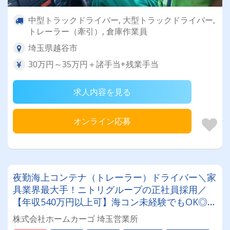
中型トラックドライバー, 大型トラックドライバー,
トレーラー（牽引）, 倉庫作業員
埼玉県越谷市
30万円～35万円＋諸手当+残業手当
求人内容を見る
オンライン応募
夜勤海上コンテナ（トレーラー）ドライバー＼家
具業界最大手！ニトリグループの正社員採用／
【年収540万円以上可】海コン未経験でもOK◎✨
他社にはないニトリグループならではの福利厚生
株式会社ホームカーゴ 埼玉営業所
多数｜★採用枠に限りあり！人員充足次第、予告