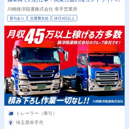
を大募集します！基本日勤のみで働きやすい環境
川崎銚洋陸運株式会社 幸手営業所
です♪【取引先企業は大手・上場企業のため安
賞与あり
交通費支給
休日4日以上
心！】
トレーラー（牽引）
埼玉県幸手市