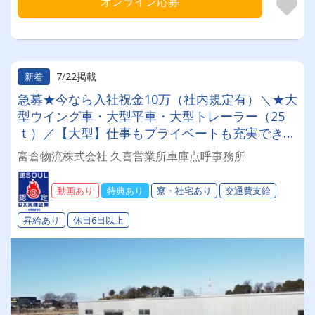
オンライン応募
7/22掲載
新着
急募★今なら入社祝金10万（社内規定有）＼★大
型ウイング車・大型平車・大型トレーラー（25
ｔ）／【大型】仕事もプライベートも充実でき
る！【会社全額負担】免許取得制度でスキルアッ
富倉物流株式会社 久喜営業所車庫点呼事務所
プも叶います☆彡◎日・祝休み(連休あり)◎成果
報酬◎退職金◎昇給◎未経験OK◎
動画あり
特典あり
寮・社宅あり
交通費支給
昇給あり
休日6日以上