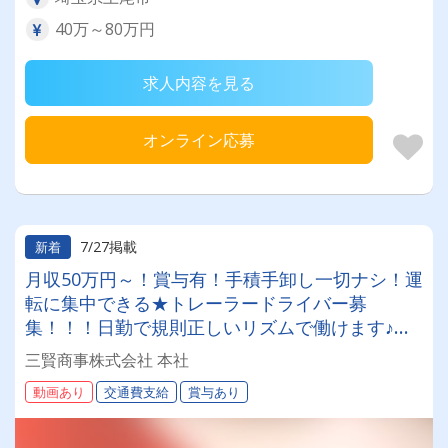
40万～80万円
求人内容を見る
オンライン応募
7/27掲載
新着
月収50万円～！賞与有！手積手卸し一切ナシ！運
転に集中できる★トレーラードライバー募
集！！！日勤で規則正しいリズムで働けます♪定
着率抜群の職場なので、レアな募集です！
三賢商事株式会社 本社
動画あり
交通費支給
賞与あり