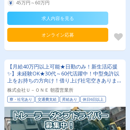
45万円～60万円
求人内容を見る
オンライン応募
【月給40万円以上可能★日勤のみ！新生活応援
✨】未経験OK★30代～60代活躍中！中型免許以
上をお持ちの方向け！借り上げ社宅空きあります
★にぎやかでやさしい先輩がいっぱい★【お休み
株式会社Ｕ－ＯＮＥ 朝霞営業所
も取りやすい！3t・4t・8t・トレーラーダンプド
寮・社宅あり
交通費支給
昇給あり
休日6日以上
ライバー募集中！】