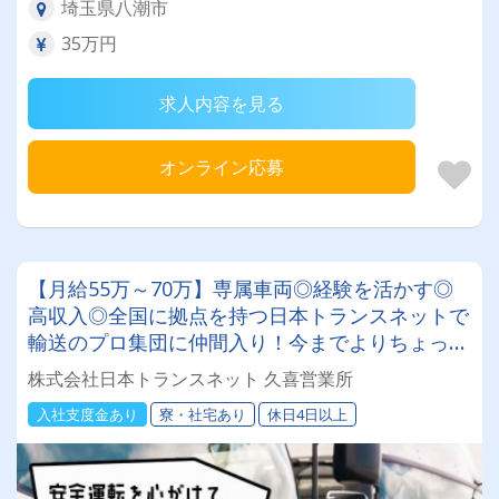
埼玉県八潮市
35万円
求人内容を見る
オンライン応募
【月給55万～70万】専属車両◎経験を活かす◎
高収入◎全国に拠点を持つ日本トランスネットで
輸送のプロ集団に仲間入り！今までよりちょっと
リッチな生活を手に入れませんか？
株式会社日本トランスネット 久喜営業所
入社支度金あり
寮・社宅あり
休日4日以上