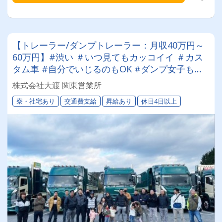
【トレーラー/ダンプトレーラー：月収40万円～
60万円】#渋い ＃いつ見てもカッコイイ ＃カス
タム車 #自分でいじるのもOK #ダンプ女子も活
躍 #未経験OK #資格取得費用補助あり ＃車好き
株式会社大渡 関東営業所
の方に来てほしい
寮・社宅あり
交通費支給
昇給あり
休日4日以上