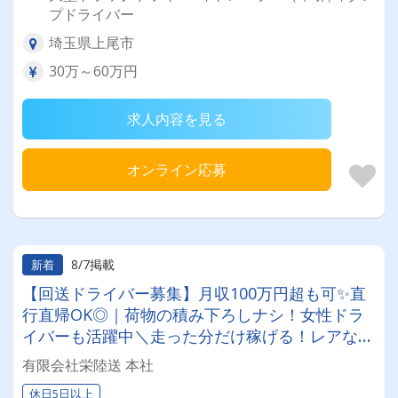
プドライバー
埼玉県上尾市
30万～60万円
求人内容を見る
オンライン応募
8/7掲載
新着
【回送ドライバー募集】月収100万円超も可✨直
行直帰OK◎｜荷物の積み下ろしナシ！女性ドラ
イバーも活躍中＼走った分だけ稼げる！レアな車
両に乗れるチャンスも☆彡／
有限会社栄陸送 本社
休日5日以上