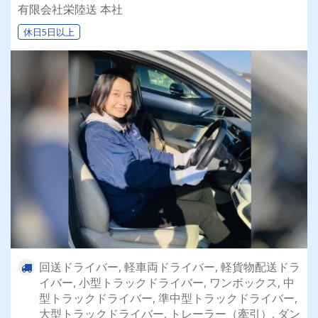
乗れるチャンスも☆彡／
有限会社栄陸送 本社
休日5日以上
回送ドライバー, 軽車両ドライバー, 軽貨物配送ドラ
イバー, 小型トラックドライバー, ワンボックス, 中
型トラックドライバー, 準中型トラックドライバー,
大型トラックドライバー, トレーラー（牽引）, ダン