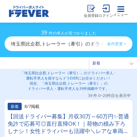
メニュー
会員登録
ログイン
39
件の求人が見つかりました
埼玉県比企郡,トレーラー（牽引）のドライバー求人・運
条件変更 >
「埼玉県比企郡,トレーラー（牽引）」のドライバー求人・
運転手求人を探すならドラEVERにお任せください！
現在、「埼玉県比企郡,トレーラー（牽引）」の
ドライバー求人・運転手求人を39件掲載中です。
39 件 0~20件目を表示中
8/7掲載
新着
【回送ドライバー募集】月収30万～60万円✨普通
免許で応募可◎直行直帰OK！｜荷物の積み下ろ
しナシ！女性ドライバーも活躍中＼レアな車両に