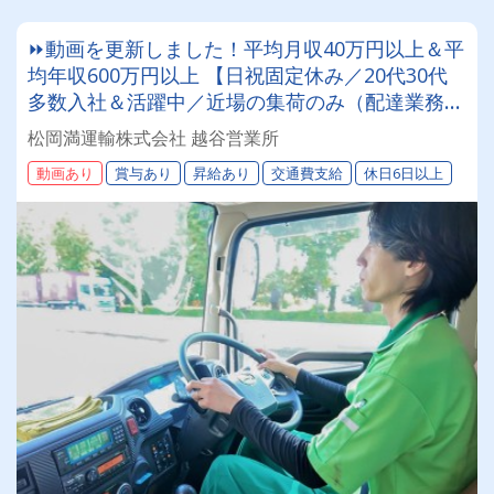
⏩動画を更新しました！平均月収40万円以上＆平
均年収600万円以上 【日祝固定休み／20代30代
多数入社＆活躍中／近場の集荷のみ（配達業務無
し）】【100周年に向けて】おかげさまで設立77
松岡満運輸株式会社 越谷営業所
周年1000人規模の会社で一緒に働きませんか?!ま
動画あり
賞与あり
昇給あり
交通費支給
休日6日以上
つおかまんの未来を担うドライバー積極採用中！