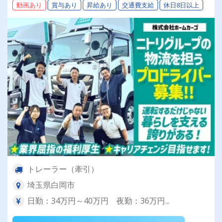
動画あり
賞与あり
昇給あり
交通費支給
休日8日以上
なく募集終了となります＜ご応募はお早目に！＞
★
トレーラー（牽引）
埼玉県白岡市
日勤：34万円～40万円 夜勤：36万円...