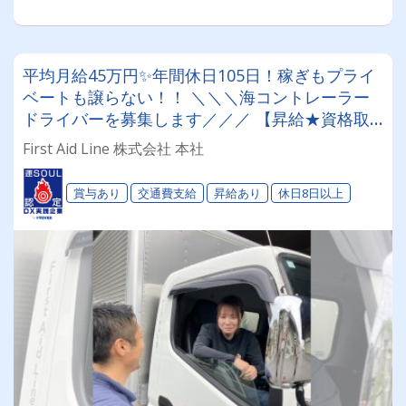
平均月給45万円✨年間休日105日！稼ぎもプライ
ベートも譲らない！！ ＼＼＼海コントレーラー
ドライバーを募集します／／／ 【昇給★資格取
得支援☆ジム設備あり☆20代～50代活躍中✨】
First Aid Line 株式会社 本社
賞与あり
交通費支給
昇給あり
休日8日以上