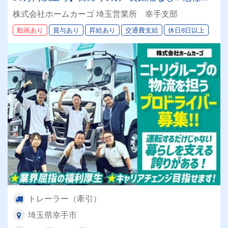
はないニトリグループならではの福利厚生多数｜
株式会社ホームカーゴ 埼玉営業所 幸手支部
★採用枠に限りあり！人員充足次第、予告なく募
動画あり
賞与あり
昇給あり
交通費支給
休日8日以上
集終了となります＜ご応募はお早目に！＞★
トレーラー（牽引）
埼玉県幸手市