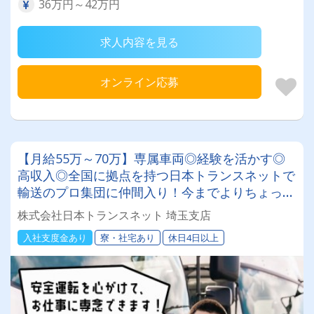
36万円～42万円
求人内容を見る
オンライン応募
【月給55万～70万】専属車両◎経験を活かす◎
高収入◎全国に拠点を持つ日本トランスネットで
輸送のプロ集団に仲間入り！今までよりちょっと
リッチな生活を手に入れませんか？
株式会社日本トランスネット 埼玉支店
入社支度金あり
寮・社宅あり
休日4日以上