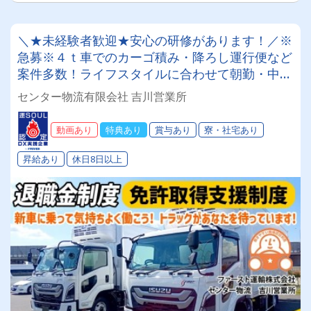
＼★未経験者歓迎★安心の研修があります！／※
急募※４ｔ車でのカーゴ積み・降ろし運行便など
案件多数！ライフスタイルに合わせて朝勤・中夜
勤・夜勤お選びください●退職金あり ●免許取得
センター物流有限会社 吉川営業所
支援制度あり ●無事故表彰あり ●入社祝い金
あり◎平均月収40万円以上可能！20代半ばメン
動画あり
特典あり
賞与あり
寮・社宅あり
バーが大活躍中✨
昇給あり
休日8日以上