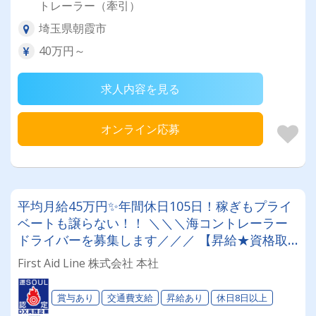
トレーラー（牽引）
埼玉県朝霞市
40万円～
求人内容を見る
オンライン応募
平均月給45万円✨年間休日105日！稼ぎもプライ
ベートも譲らない！！ ＼＼＼海コントレーラー
ドライバーを募集します／／／ 【昇給★資格取
得支援☆ジム設備あり☆20代～50代活躍中✨】
First Aid Line 株式会社 本社
賞与あり
交通費支給
昇給あり
休日8日以上