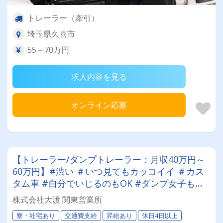
トレーラー（牽引）
埼玉県久喜市
55～70万円
求人内容を見る
オンライン応募
【トレーラー/ダンプトレーラー：月収40万円～
60万円】#渋い ＃いつ見てもカッコイイ ＃カス
タム車 #自分でいじるのもOK #ダンプ女子も活
躍 #未経験OK #資格取得費用補助あり ＃車好き
株式会社大渡 関東営業所
の方に来てほしい
寮・社宅あり
交通費支給
昇給あり
休日4日以上