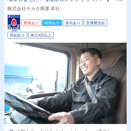
験不問／未経験者大歓迎‼＞手積みなし！力仕事
株式会社ヤカタ興運 本社
無し！！無理なく働いて月給35万円以上✨
動画あり
特典あり
賞与あり
交通費支給
昇給あり
休日4日以上