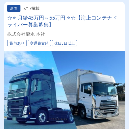
7/17掲載
新着
☆⭐ 月給43万円～55万円 ⭐☆【海上コンテナド
ライバー募集募集】
株式会社龍永 本社
賞与あり
交通費支給
休日5日以上