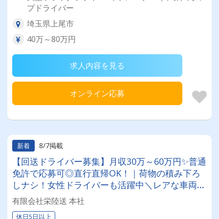
プドライバー
埼玉県上尾市
40万～80万円
求人内容を見る
オンライン応募
8/7掲載
新着
【回送ドライバー募集】月収30万～60万円✨普通
免許で応募可◎直行直帰OK！｜荷物の積み下ろ
しナシ！女性ドライバーも活躍中＼レアな車両に
乗れるチャンスも☆彡／
有限会社栄陸送 本社
休日5日以上