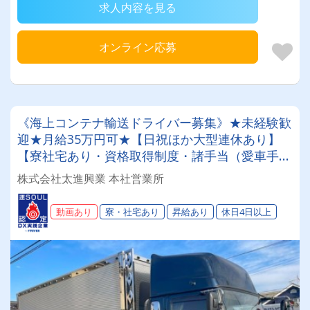
求人内容を見る
オンライン応募
《海上コンテナ輸送ドライバー募集》★未経験歓
迎★月給35万円可★【日祝ほか大型連休あり】
【寮社宅あり・資格取得制度・諸手当（愛車手当
ほか）】大型車両へのステップアップをお考えの
株式会社太進興業 本社営業所
方、必見♪
動画あり
寮・社宅あり
昇給あり
休日4日以上