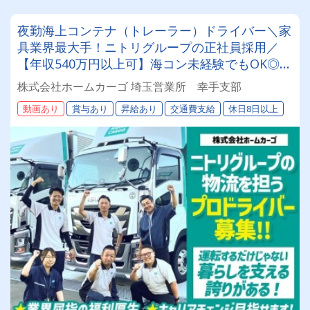
夜勤海上コンテナ（トレーラー）ドライバー＼家
具業界最大手！ニトリグループの正社員採用／
【年収540万円以上可】海コン未経験でもOK◎✨
他社にはないニトリグループならではの福利厚生
株式会社ホームカーゴ 埼玉営業所 幸手支部
多数｜★採用枠に限りあり！人員充足次第、予告
動画あり
賞与あり
昇給あり
交通費支給
休日8日以上
なく募集終了となります＜ご応募はお早目に！＞
★