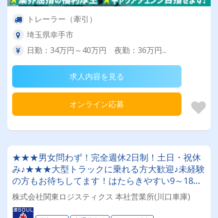
トレーラー（牽引）
埼玉県幸手市
日勤：34万円～40万円 夜勤：36万円...
求人内容を見る
オンライン応募
★★★男女問わず！完全週休2日制！土日・祝休
み♪★★★大型トラックに乗れる方大歓迎♪未経験
の方もお待ちしてます！はたらきやすい9～18
時！年間休日110日以上★【「配車スタッフ」募
株式会社関東ロジスティクス 本社営業所(川口車庫)
集！女性スタッフも活躍中です♪】