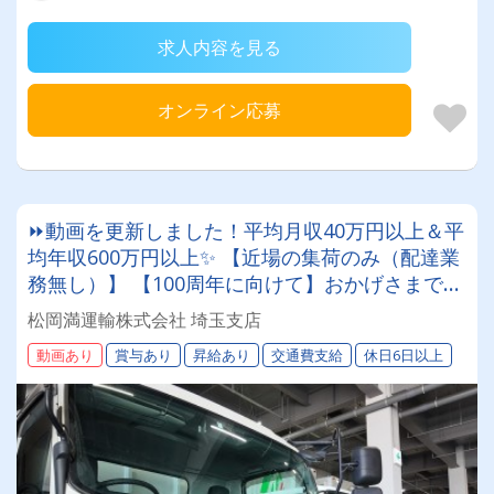
求人内容を見る
オンライン応募
⏩動画を更新しました！平均月収40万円以上＆平
均年収600万円以上✨ 【近場の集荷のみ（配達業
務無し）】 【100周年に向けて】おかげさまで設
立77周年北海道を代表する運送会社で一緒に働き
松岡満運輸株式会社 埼玉支店
ましょう！まつおかまんの未来を担うドライバー
動画あり
賞与あり
昇給あり
交通費支給
休日6日以上
積極採用中！