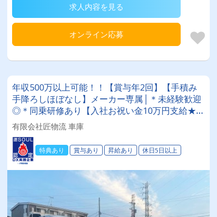
求人内容を見る
オンライン応募
年収500万以上可能！！【賞与年2回】【手積み
手降ろしほぼなし】メーカー専属│＊未経験歓迎
◎＊同乗研修あり【入社お祝い金10万円支給★】
※当社規定あり
有限会社匠物流 車庫
特典あり
賞与あり
昇給あり
休日5日以上