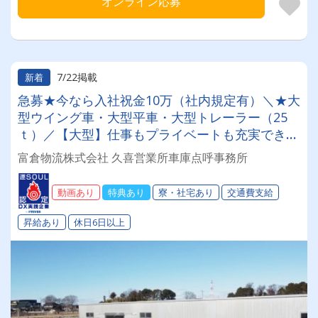
オンライン応募
7/22掲載
新着
急募★今なら入社祝金10万（社内規定有）＼★大
型ウイング車・大型平車・大型トレーラー（25
ｔ）／【大型】仕事もプライベートも充実でき
る！【会社全額負担】免許取得制度でスキルアッ
富倉物流株式会社 久喜営業所車庫点呼事務所
プも叶います☆彡◎日・祝休み(連休あり)◎成果
報酬◎退職金◎昇給◎未経験OK◎
動画あり
特典あり
寮・社宅あり
交通費支給
昇給あり
休日6日以上