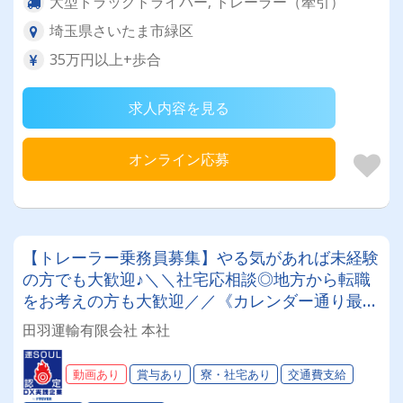
大型トラックドライバー, トレーラー（牽引）
埼玉県さいたま市緑区
35万円以上+歩合
求人内容を見る
オンライン応募
【トレーラー乗務員募集】やる気があれば未経験
の方でも大歓迎♪＼＼社宅応相談◎地方から転職
をお考えの方も大歓迎／／《カレンダー通り最大
年間休日125日》《月給40万円以上可》《免許取
田羽運輸有限会社 本社
得支援有》
動画あり
賞与あり
寮・社宅あり
交通費支給