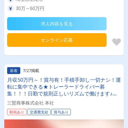
30万～60万円
求人内容を見る
オンライン応募
7/27掲載
新着
月収50万円～！賞与有！手積手卸し一切ナシ！運
転に集中できる★トレーラードライバー募
集！！！日勤で規則正しいリズムで働けます♪定
着率抜群の職場なので、レアな募集です！
三賢商事株式会社 本社
動画あり
交通費支給
賞与あり