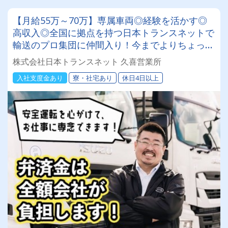
【月給55万～70万】専属車両◎経験を活かす◎
高収入◎全国に拠点を持つ日本トランスネットで
輸送のプロ集団に仲間入り！今までよりちょっと
リッチな生活を手に入れませんか？
株式会社日本トランスネット 久喜営業所
入社支度金あり
寮・社宅あり
休日4日以上