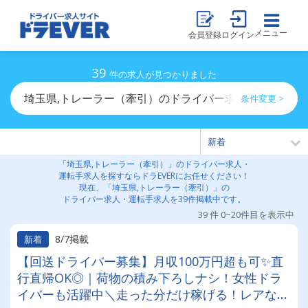
メニュー
会員登録
ログイン
39
件の求人が見つかりました
埼玉県,トレーラー（牽引）のドライバー求人・運転手求
条件変更 >
「埼玉県,トレーラー（牽引）」のドライバー求人・
運転手求人を探すならドラEVERにお任せください！
現在、「埼玉県,トレーラー（牽引）」の
ドライバー求人・運転手求人を39件掲載中です。
39 件 0~20件目を表示中
8/7掲載
新着
【回送ドライバー募集】月収100万円超も可✨直
行直帰OK◎｜荷物の積み下ろしナシ！女性ドラ
イバーも活躍中＼走った分だけ稼げる！レアな車