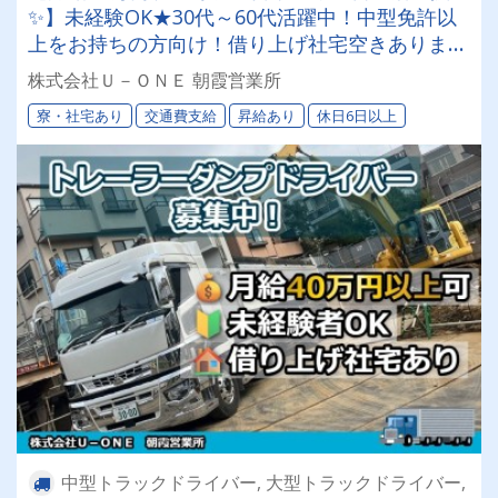
✨】未経験OK★30代～60代活躍中！中型免許以
上をお持ちの方向け！借り上げ社宅空きあります
★にぎやかでやさしい先輩がいっぱい★【お休み
株式会社Ｕ－ＯＮＥ 朝霞営業所
も取りやすい！3t・4t・8t・トレーラーダンプド
寮・社宅あり
交通費支給
昇給あり
休日6日以上
ライバー募集中！】
中型トラックドライバー, 大型トラックドライバー,