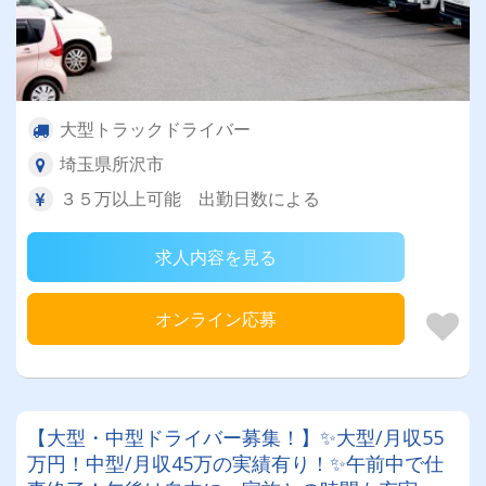
大型トラックドライバー
埼玉県所沢市
３５万以上可能 出勤日数による
求人内容を見る
オンライン応募
【大型・中型ドライバー募集！】✨大型/月収55
万円！中型/月収45万の実績有り！✨午前中で仕