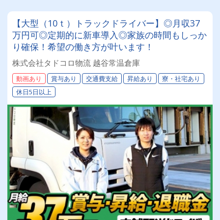
【大型（10ｔ）トラックドライバー】◎月収37
万円可◎定期的に新車導入◎家族の時間もしっか
り確保！希望の働き方が叶います！
株式会社タドコロ物流 越谷常温倉庫
動画あり
賞与あり
交通費支給
昇給あり
寮・社宅あり
休日5日以上