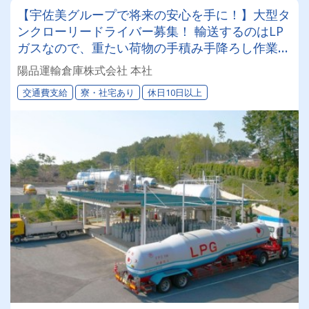
【宇佐美グループで将来の安心を手に！】大型タ
ンクローリードライバー募集！ 輸送するのはLP
ガスなので、重たい荷物の手積み手降ろし作業は
一切ナシ◎大型免許があれば未経験でも大歓迎！
陽品運輸倉庫株式会社 本社
盤石なグループ基盤のもとで、一生モノのスキル
交通費支給
寮・社宅あり
休日10日以上
を身につけませんか？