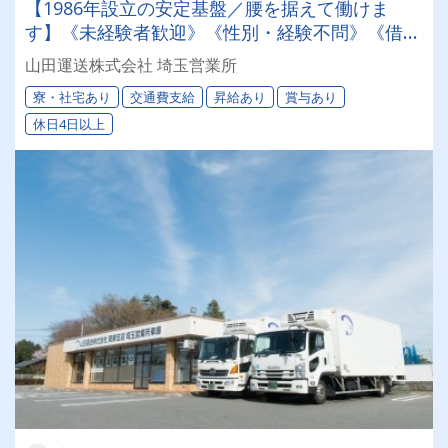
【1986年設立の安定基盤／腰を据えて働けま
す】《未経験者歓迎》《性別・経験不問》《借り
上げ社宅有》◎月給36～58万円！頑張り次第で
山田運送株式会社 埼玉営業所
高収入が目指せます！
寮・社宅あり
交通費支給
昇給あり
賞与あり
休日4日以上