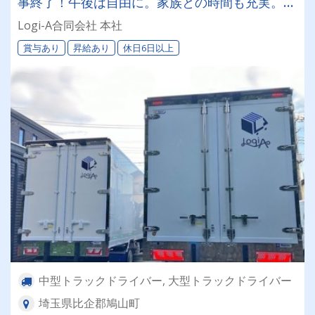
事終了！午後は自由に。家族との時間も充実。地
場メインで安定高収入！
Logi-A合同会社 本社
賞与あり
昇給あり
休日6日以上
中型トラックドライバー, 大型トラックドライバー
埼玉県比企郡鳩山町