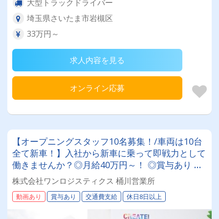
大型トラックドライバー
埼玉県さいたま市岩槻区
33万円～
求人内容を見る
オンライン応募
【オープニングスタッフ10名募集！/車両は10台
全て新車！】入社から新車に乗って即戦力として
働きませんか？◎月給40万円～！ ◎賞与あり ◎
親孝行/子供手当あり(支給条件あり) ★長距離一
株式会社ワンロジスティクス 桶川営業所
切ナシの地場配送！ ★積み降ろしはカゴ・パレ
動画あり
賞与あり
交通費支給
休日8日以上
ット中心でラクラク！