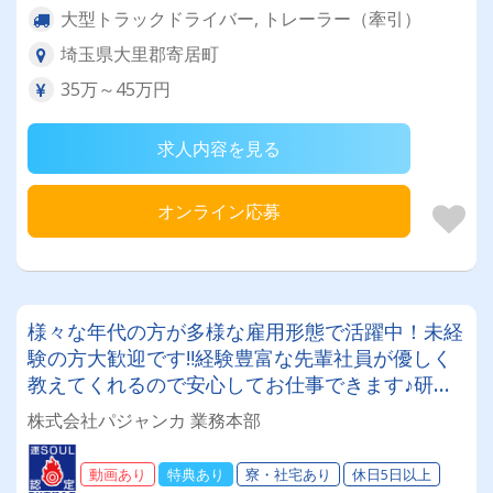
大型トラックドライバー, トレーラー（牽引）
埼玉県大里郡寄居町
35万～45万円
求人内容を見る
オンライン応募
様々な年代の方が多様な雇用形態で活躍中！未経
験の方大歓迎です‼経験豊富な先輩社員が優しく
教えてくれるので安心してお仕事できます♪研修
や資格取得補助などのサポートも充実してます♪
株式会社パジャンカ 業務本部
動画あり
特典あり
寮・社宅あり
休日5日以上