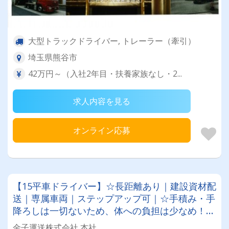
大型トラックドライバー, トレーラー（牽引）
埼玉県熊谷市
42万円～（入社2年目・扶養家族なし・2...
求人内容を見る
オンライン応募
【15平車ドライバー】☆長距離あり｜建設資材配
送｜専属車両｜ステップアップ可｜☆手積み・手
降ろしは一切ないため、体への負担は少なめ！
☆GWや年末年始の長期休暇もたっぷり！☆大型
金子運送株式会社 本社