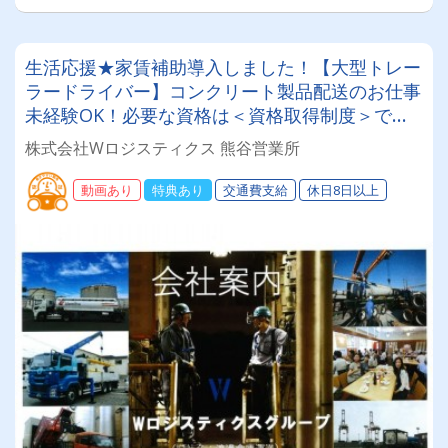
生活応援★家賃補助導入しました！【大型トレー
ラードライバー】コンクリート製品配送のお仕事
未経験OK！必要な資格は＜資格取得制度＞で取
得できます◎創立100年超の老舗企業。安心して
株式会社Wロジスティクス 熊谷営業所
働ける環境をお約束します。
動画あり
特典あり
交通費支給
休日8日以上