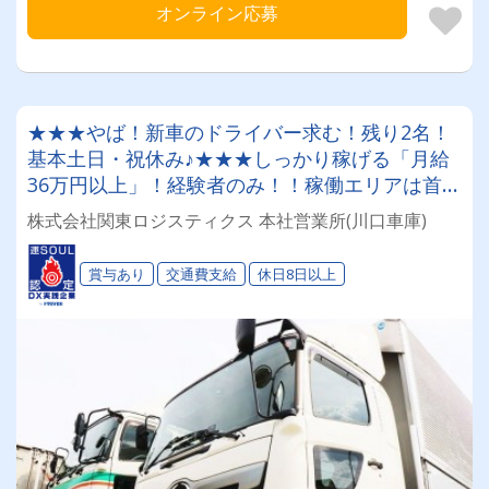
オンライン応募
★★★やば！新車のドライバー求む！残り2名！
基本土日・祝休み♪★★★しっかり稼げる「月給
36万円以上」！経験者のみ！！稼働エリアは首都
圏のみ♪Gマーク取得企業！資格取得制度あり！
株式会社関東ロジスティクス 本社営業所(川口車庫)
【印刷物や一般貨物の配送★大型ウイング車ドラ
イバー募集！！】
賞与あり
交通費支給
休日8日以上