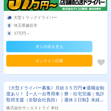
大型トラックドライバー
埼玉県越谷市
37万円～
求人内容を見る
オンライン応募
《大型ドライバー募集》月給３５万円★退職金制
度あり！【一人一台専用車｜寮・社宅完備｜免許
取得支援（全額会社負担）｜週休２日制】未経験
OK！社員思いの社長のもとでドライバー人生を
株式会社サンエストライ 本社