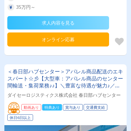
35万円～
求人内容を見る
オンライン応募
＜春日部ハブセンター＞アパレル商品配送のエキ
スパート☆彡【大型車：アパレル商品のセンター
間輸送・集荷業務♪♪】＼豊富な待遇が魅力♪／入
社祝い金18万円★賞与あり★月収40万円以上可
ダイセーロジスティクス株式会社 春日部ハブセンター
安心して働けるホワイト企業✨働きやすい職場認
証制度（二つ星）認定！
動画あり
特典あり
賞与あり
交通費支給
休日6日以上