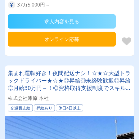
37万5,000円～
求人内容を見る
オンライン応募
集まれ運転好き！夜間配送ナシ！☆★☆大型トラ
ックドライバー★☆★◎昇給◎未経験歓迎◎昇給
◎月給30万円～！◎資格取得支援制度でスキルア
ップも✨
株式会社漆原 本社
交通費支給
昇給あり
休日4日以上