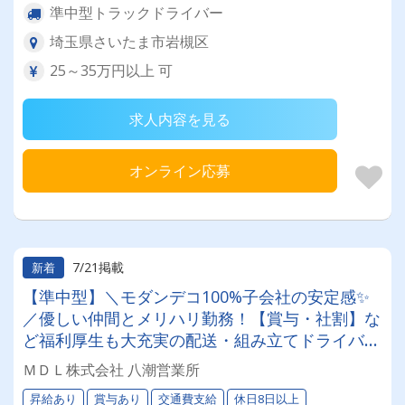
準中型トラックドライバー
埼玉県さいたま市岩槻区
25～35万円以上 可
求人内容を見る
オンライン応募
7/21掲載
新着
【準中型】＼モダンデコ100%子会社の安定感✨
／優しい仲間とメリハリ勤務！【賞与・社割】な
ど福利厚生も大充実の配送・組み立てドライバー
◎大人気インテリアをお届けする、やりがいと厚
ＭＤＬ株式会社 八潮営業所
待遇を両立した環境です★
昇給あり
賞与あり
交通費支給
休日8日以上