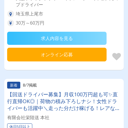
プドライバー
埼玉県上尾市
30万～60万円
求人内容を見る
オンライン応募
8/7掲載
新着
【回送ドライバー募集】月収100万円超も可✨直
行直帰OK◎｜荷物の積み下ろしナシ！女性ドラ
イバーも活躍中＼走った分だけ稼げる！レアな車
両に乗れるチャンスも☆彡／
有限会社栄陸送 本社
休日5日以上