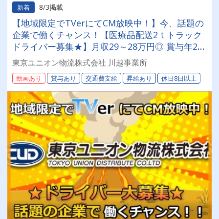
8/3掲載
新着
【地域限定でTVerにてCM放映中！】今、話題の
企業で働くチャンス！【医療品配送2ｔトラック
ドライバー募集★】月収29～28万円◎ 賞与年2回
／昇給有／福利厚生充実／仕事量安定／未経験歓
東京ユニオン物流株式会社 川越事業所
迎◎【年間休日113日以上】連休もあり◎プライ
動画あり
賞与あり
交通費支給
昇給あり
休日8日以上
ベート充実可◎「安心・安全」で働く。東京ユニ
オン物流でドライバーライフを送りませんか？