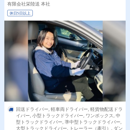
乗れるチャンスも☆彡／
有限会社栄陸送 本社
休日5日以上
回送ドライバー, 軽車両ドライバー, 軽貨物配送ドラ
イバー, 小型トラックドライバー, ワンボックス, 中
型トラックドライバー, 準中型トラックドライバー,
大型トラックドライバー, トレーラー（牽引）, ダン