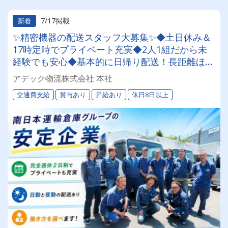
7/17掲載
新着
✨精密機器の配送スタッフ大募集✨◆土日休み＆
17時定時でプライベート充実◆2人1組だから未
経験でも安心◆基本的に日帰り配送！長距離ほぼ
なし◆資格取得支援制度で中型免許も取得可能◆
アデック物流株式会社 本社
南日本運輸倉庫グループの安定企業
交通費支給
賞与あり
昇給あり
休日8日以上