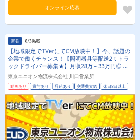
オンライン応募
8/3掲載
新着
【地域限定でTVerにてCM放映中！】今、話題の
企業で働くチャンス！【照明器具等配送2ｔトラ
ックドライバー募集★】月収28万～33万円◎ 賞
与年2回／昇給有／福利厚生充実／仕事量安定／
東京ユニオン物流株式会社 川口営業所
未経験歓迎◎【年間休日113日以上】連休もあり
動画あり
賞与あり
昇給あり
交通費支給
休日8日以上
◎プライベート充実可◎「安心・安全」で働く。
東京ユニオン物流でドライバーライフを送りませ
んか？