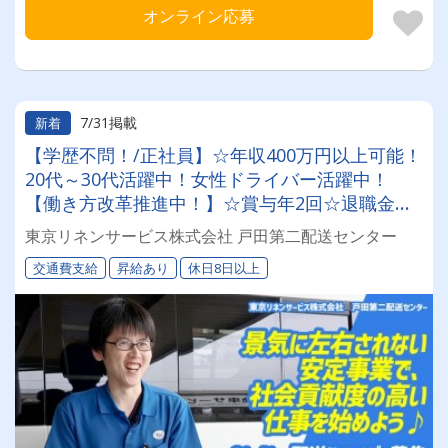
オンライン応募
7/31掲載
新着
【学歴不問！/正社員】☆年収400万円以上可能！
20代～30代活躍中！女性ドライバー活躍中！
【働き方改革推進中！】☆賞与年2回☆退職金ア
リ(条件あり)☆昇給あり☆景気に左右されない安
東京リネンサービス株式会社 戸田第二配送センター
定事業で、社会貢献度の高い仕事を始めよう♪
交通費支給
昇給あり
休日8日以上