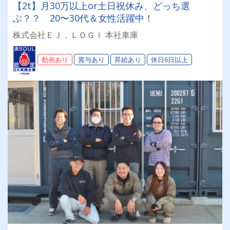
【2t】月30万以上or土日祝休み、どっち選
ぶ？？ 20〜30代＆女性活躍中！
株式会社ＥＪ．ＬＯＧＩ 本社車庫
動画あり
賞与あり
昇給あり
休日6日以上