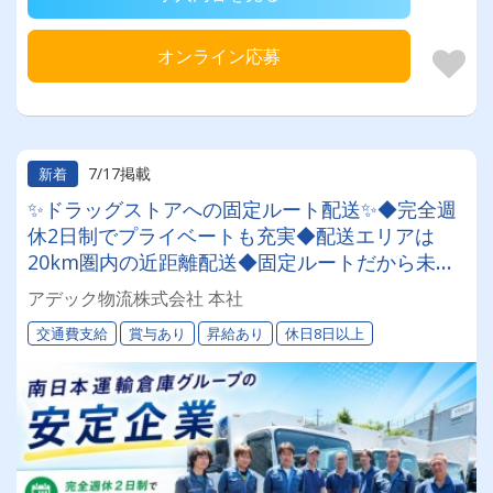
オンライン応募
7/17掲載
新着
✨ドラッグストアへの固定ルート配送✨◆完全週
休2日制でプライベートも充実◆配送エリアは
20km圏内の近距離配送◆固定ルートだから未経
験でも覚えやすい◆夜の時間帯だから渋滞ほぼな
アデック物流株式会社 本社
し
交通費支給
賞与あり
昇給あり
休日8日以上