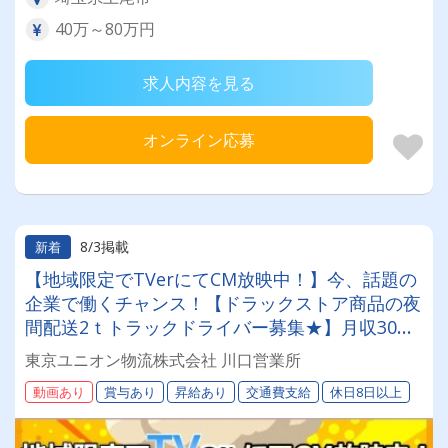
40万～80万円
求人内容を見る
オンライン応募
8/3掲載
新着
【地域限定でTVerにてCM放映中！】今、話題の
企業で働くチャンス！【ドラックストア商品の夜
間配送2ｔトラックドライバー募集★】月収30万
～36万円◎賞与年2回／昇給有／福利厚生充実／
東京ユニオン物流株式会社 川口営業所
仕事量安定／未経験歓迎◎【年間休日113日以
動画あり
賞与あり
昇給あり
交通費支給
休日8日以上
上】連休もあり◎プライベート充実可◎「安心・
安全」で働く。東京ユニオン物流でドライバーラ
イフを送りませんか？