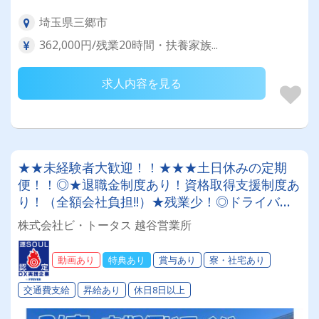
埼玉県三郷市
362,000円/残業20時間・扶養家族...
求人内容を見る
★★未経験者大歓迎！！★★★土日休みの定期
便！！◎★退職金制度あり！資格取得支援制度あ
り！（全額会社負担!!）★残業少！◎ドライバー
デビューを応援します!!★リノベーション部屋の
株式会社ビ・トータス 越谷営業所
資材配送ドライバー★働きやすい職場認証制度取
得★朝8時前後出勤！拘束時間8～9時間★夜間業
動画あり
特典あり
賞与あり
寮・社宅あり
務無し！
交通費支給
昇給あり
休日8日以上