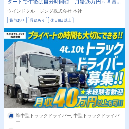
タートで午後は自分時間◎｜月給26万円～＃賞与
年2回＃週休2日制＃資格取得支援制度あり＼身体
ウインドクルージング株式会社 本社
の負担軽減をしたい方必見！／
賞与あり
昇給あり
休日8日以上
準中型トラックドライバー, 中型トラックドライバ
ー