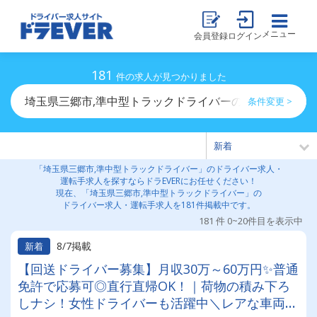
メニュー
会員登録
ログイン
181
件の求人が見つかりました
埼玉県三郷市,準中型トラックドライバーのドライバー求
条件変更 >
「埼玉県三郷市,準中型トラックドライバー」のドライバー求人・
運転手求人を探すならドラEVERにお任せください！
現在、「埼玉県三郷市,準中型トラックドライバー」の
ドライバー求人・運転手求人を181件掲載中です。
181 件 0~20件目を表示中
8/7掲載
新着
【回送ドライバー募集】月収30万～60万円✨普通
免許で応募可◎直行直帰OK！｜荷物の積み下ろ
しナシ！女性ドライバーも活躍中＼レアな車両に