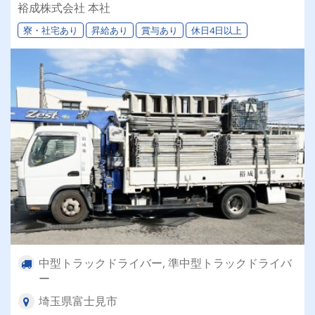
32万円～/（ユニック経験者）36万円～保障！
裕成株式会社 本社
寮・社宅あり
昇給あり
賞与あり
休日4日以上
中型トラックドライバー, 準中型トラックドライバ
ー
埼玉県富士見市