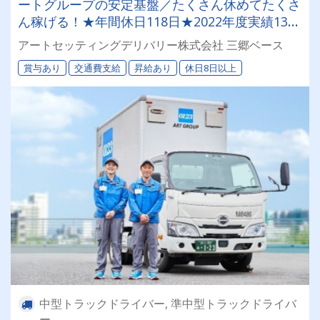
ートグループの安定基盤／たくさん休めてたくさ
ん稼げる！★年間休日118日★2022年度実績135
日！◎賞与年2回（昨年度3.76ヶ月分）◎免許取
アートセッティングデリバリー株式会社 三郷ベース
得費用は全額会社負担！(普通免許から応募
賞与あり
交通費支給
昇給あり
休日8日以上
OK！)◎業界屈指の教育支援で安心安全の全力サ
ポートあり！
中型トラックドライバー, 準中型トラックドライバ
ー