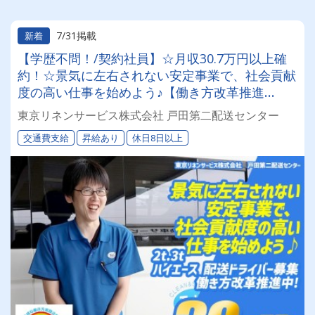
7/31掲載
新着
【学歴不問！/契約社員】☆月収30.7万円以上確
約！☆景気に左右されない安定事業で、社会貢献
度の高い仕事を始めよう♪【働き方改革推進
中！】☆正社員も同時募集☆◎昇給あり◎交通費
東京リネンサービス株式会社 戸田第二配送センター
別途支給◎
交通費支給
昇給あり
休日8日以上