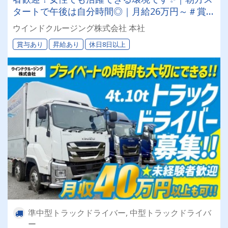
タートで午後は自分時間◎｜月給26万円～＃賞与
年2回＃週休2日制＃資格取得支援制度あり＼身体
ウインドクルージング株式会社 本社
の負担軽減をしたい方必見！／
賞与あり
昇給あり
休日8日以上
準中型トラックドライバー, 中型トラックドライバ
ー