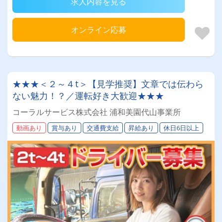
求人内容を見る
オンライン応募
★★★＜２～４t＞【見学推奨】文章では伝わら
ない魅力！？／運転好き大歓迎★★★
コーラルサービス株式会社 浦和美園代山事業所
動画あり
賞与あり
交通費支給
昇給あり
休日6日以上