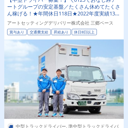
ートグループの安定基盤／たくさん休めてたくさ
ん稼げる！★年間休日118日★2022年度実績135
日！◎賞与年2回（昨年度3.76ヶ月分）◎免許取
アートセッティングデリバリー株式会社 三郷ベース
得費用は全額会社負担！(普通免許から応募
賞与あり
交通費支給
昇給あり
休日8日以上
OK！)◎業界屈指の教育支援で安心安全の全力サ
ポートあり！
中型トラックドライバー, 準中型トラックドライバ