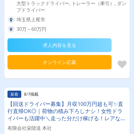
大型トラックドライバー, トレーラー（牽引）, ダン
プドライバー
埼玉県上尾市
30万～60万円
求人内容を見る
オンライン応募
8/7掲載
新着
【回送ドライバー募集】月収100万円超も可✨直
行直帰OK◎｜荷物の積み下ろしナシ！女性ドラ
イバーも活躍中＼走った分だけ稼げる！レアな車
両に乗れるチャンスも☆彡／
有限会社栄陸送 本社