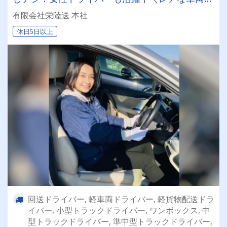
乗れるチャンスも☆彡／
有限会社栄陸送 本社
休日5日以上
回送ドライバー, 軽車両ドライバー, 軽貨物配送ドラ
イバー, 小型トラックドライバー, ワンボックス, 中
型トラックドライバー, 準中型トラックドライバー,