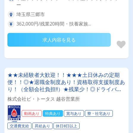
ー
埼玉県三郷市
362,000円/残業20時間・扶養家族...
求人内容を見る
★★未経験者大歓迎！！★★★土日休みの定期
便！！◎★退職金制度あり！資格取得支援制度あ
り！（全額会社負担!!）★残業少！◎ドライバー
デビューを応援します!!★リノベーション部屋の
株式会社ビ・トータス 越谷営業所
資材配送ドライバー★働きやすい職場認証制度取
得★朝8時前後出勤！拘束時間8～9時間★夜間業
動画あり
特典あり
賞与あり
寮・社宅あり
務無し！
交通費支給
昇給あり
休日8日以上