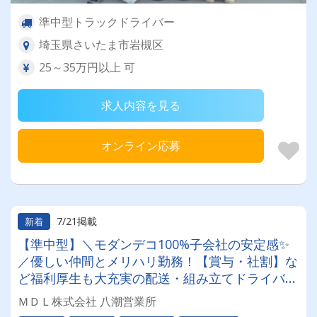
準中型トラックドライバー
埼玉県さいたま市岩槻区
25～35万円以上 可
求人内容を見る
オンライン応募
7/21掲載
新着
【準中型】＼モダンデコ100%子会社の安定感✨
／優しい仲間とメリハリ勤務！【賞与・社割】な
ど福利厚生も大充実の配送・組み立てドライバー
◎大人気インテリアをお届けする、やりがいと厚
ＭＤＬ株式会社 八潮営業所
待遇を両立した環境です★