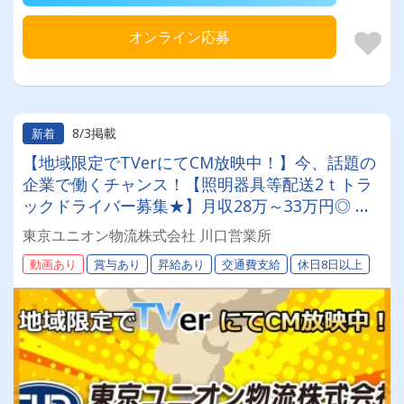
オンライン応募
8/3掲載
新着
【地域限定でTVerにてCM放映中！】今、話題の
企業で働くチャンス！【照明器具等配送2ｔトラ
ックドライバー募集★】月収28万～33万円◎ 賞
与年2回／昇給有／福利厚生充実／仕事量安定／
東京ユニオン物流株式会社 川口営業所
未経験歓迎◎【年間休日113日以上】連休もあり
動画あり
賞与あり
昇給あり
交通費支給
休日8日以上
◎プライベート充実可◎「安心・安全」で働く。
東京ユニオン物流でドライバーライフを送りませ
んか？