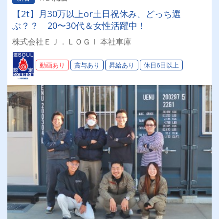
【2t】月30万以上or土日祝休み、どっち選
ぶ？？ 20〜30代＆女性活躍中！
株式会社ＥＪ．ＬＯＧＩ 本社車庫
動画あり
賞与あり
昇給あり
休日6日以上