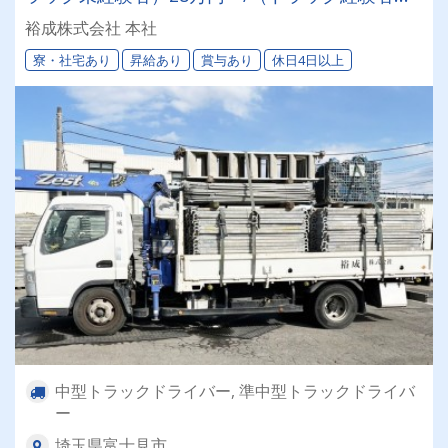
32万円～/（ユニック経験者）36万円～保障！
裕成株式会社 本社
寮・社宅あり
昇給あり
賞与あり
休日4日以上
中型トラックドライバー, 準中型トラックドライバ
ー
埼玉県富士見市