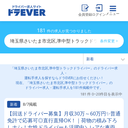
メニュー
会員登録
ログイン
181
件の求人が見つかりました
埼玉県さいたま市北区,準中型トラックドライバーのドラ
条件変更 >
「埼玉県さいたま市北区,準中型トラックドライバー」のドライバー求
人・
運転手求人を探すならドラEVERにお任せください！
現在、「埼玉県さいたま市北区,準中型トラックドライバー」の
ドライバー求人・運転手求人を181件掲載中です。
181 件 0~20件目を表示中
8/7掲載
新着
【回送ドライバー募集】月収30万～60万円✨普通
免許で応募可◎直行直帰OK！｜荷物の積み下ろ
しナシ！女性ドライバーも活躍中＼レアな車両に