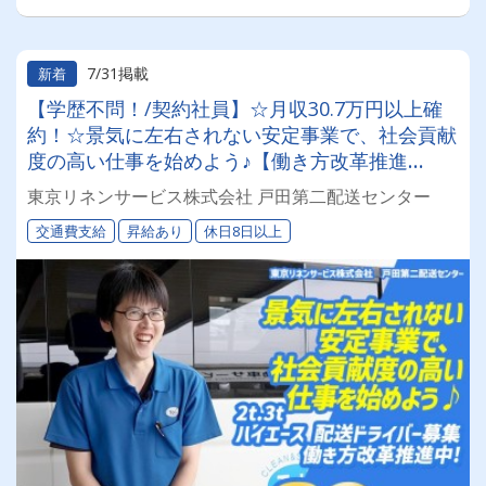
7/31掲載
新着
【学歴不問！/契約社員】☆月収30.7万円以上確
約！☆景気に左右されない安定事業で、社会貢献
度の高い仕事を始めよう♪【働き方改革推進
中！】☆正社員も同時募集☆◎昇給あり◎交通費
東京リネンサービス株式会社 戸田第二配送センター
別途支給◎
交通費支給
昇給あり
休日8日以上