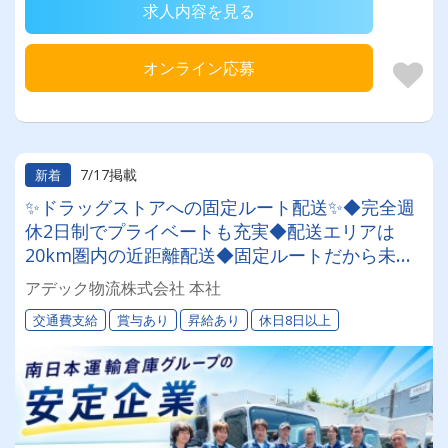
求人内容を見る
オンライン応募
7/17掲載
新着
✨ドラッグストアへの固定ルート配送✨◆完全週
休2日制でプライベートも充実◆配送エリアは
20km圏内の近距離配送◆固定ルートだから未経
験でも覚えやすい◆夜の時間帯だから渋滞ほぼな
アデック物流株式会社 本社
し
交通費支給
賞与あり
昇給あり
休日8日以上