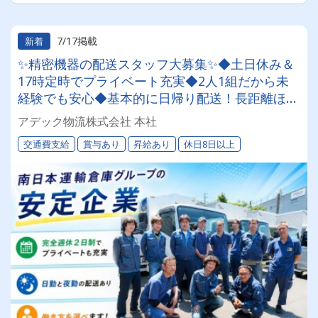
7/17掲載
新着
✨精密機器の配送スタッフ大募集✨◆土日休み＆
17時定時でプライベート充実◆2人1組だから未
経験でも安心◆基本的に日帰り配送！長距離ほぼ
なし◆資格取得支援制度で中型免許も取得可能◆
アデック物流株式会社 本社
南日本運輸倉庫グループの安定企業
交通費支給
賞与あり
昇給あり
休日8日以上