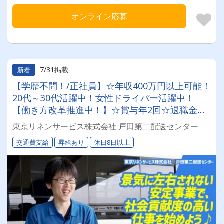
オンライン応募
7/31掲載
新着
【学歴不問！/正社員】☆年収400万円以上可能！
20代～30代活躍中！女性ドライバー活躍中！
【働き方改革推進中！】☆賞与年2回☆退職金ア
リ(条件あり)☆昇給あり☆景気に左右されない安
東京リネンサービス株式会社 戸田第二配送センター
定事業で、社会貢献度の高い仕事を始めよう♪
交通費支給
昇給あり
休日8日以上