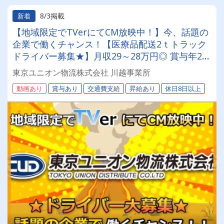
8/3掲載
新着
【地域限定でTVerにてCM放映中！】今、話題の
企業で働くチャンス！【医療品配送2ｔトラック
ドライバー募集★】月収29～28万円◎ 賞与年2回
／昇給有／福利厚生充実／仕事量安定／未経験歓
東京ユニオン物流株式会社 川越事業所
迎◎【年間休日113日以上】連休もあり◎プライ
動画あり
賞与あり
交通費支給
昇給あり
休日8日以上
ベート充実可◎「安心・安全」で働く。東京ユニ
オン物流でドライバーライフを送りませんか？