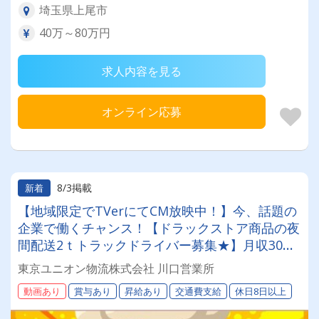
埼玉県上尾市
40万～80万円
求人内容を見る
オンライン応募
8/3掲載
新着
【地域限定でTVerにてCM放映中！】今、話題の
企業で働くチャンス！【ドラックストア商品の夜
間配送2ｔトラックドライバー募集★】月収30万
～36万円◎賞与年2回／昇給有／福利厚生充実／
東京ユニオン物流株式会社 川口営業所
仕事量安定／未経験歓迎◎【年間休日113日以
動画あり
賞与あり
昇給あり
交通費支給
休日8日以上
上】連休もあり◎プライベート充実可◎「安心・
安全」で働く。東京ユニオン物流でドライバーラ