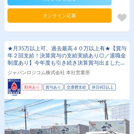
オンライン応募
★月35万以上可、過去最高４０万以上有★【賞与
年２回支給！決算賞与の支給実績あり◎／退職金
制度あり】今年度も引き続き決算賞与出ました！
１4期連続
ジャパンロジコム株式会社 本社営業所
動画あり
賞与あり
交通費支給
休日8日以上