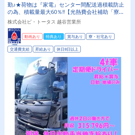
勤♪★荷物は『家電』センター間配送過積載防止
の為、積載量最大60％‼【光熱費会社補助「寮」
あり！】拘束時間11時間内！
株式会社ビ・トータス 越谷営業所
動画あり
特典あり
賞与あり
寮・社宅あり
交通費支給
昇給あり
休日8日以上