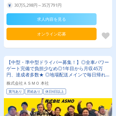
30万5,298円～35万791円
求人内容を見る
オンライン応募
【中型・準中型ドライバー募集！】◎全車パワー
ゲート完備で負担少なめ◎1年目から月収45万
円、達成者多数★ ◎地場配送メインで毎日帰れ
る◎夏季・冬季・GWなど長期休暇も充実！ ◎月
株式会社ＡＳＭＯ 本社
1回のマッサージで身体をケア★◎設立10年の安
賞与あり
昇給あり
休日6日以上
定企業で長く活躍しませんか？