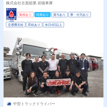
家用車で利用できる燃料社割あり●通勤車貸し出
株式会社古賀総業 岩槻車庫
しあり
動画あり
特典あり
賞与あり
寮・社宅あり
交通費支給
昇給あり
休日4日以上
中型トラックドライバー