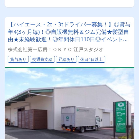
【ハイエース・2t・3tドライバー募集！】◎賞与
年4(3ヶ月毎)！◎自販機無料＆ジム完備★髪型自
由★未経験歓迎！◎年間休日110日◎イベントの
裏側を支えるワクワクするお仕事です！
株式会社第一広房ＴＯＫＹＯ 江戸スタジオ
賞与あり
交通費支給
昇給あり
休日4日以上