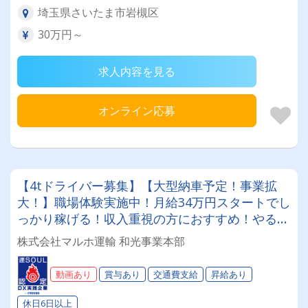
埼玉県さいたま市岩槻区
30万円～
求人内容を見る
オンライン応募
【4tドライバー募集】【大型納車予定！事業拡
大！】職場体験実施中！月給34万円スタートでし
っかり稼げる！収入重視の方におすすめ！やる気
とガッツでがっつり稼げます！昇給・賞与・資格
株式会社マルホ運輸 和光事業本部
手当・能率評価などなど福利厚生も充実！未経験
者も歓迎！夜勤なし！身体の負担も少ないです！
動画あり
賞与あり
交通費支給
昇給あり
休日6日以上