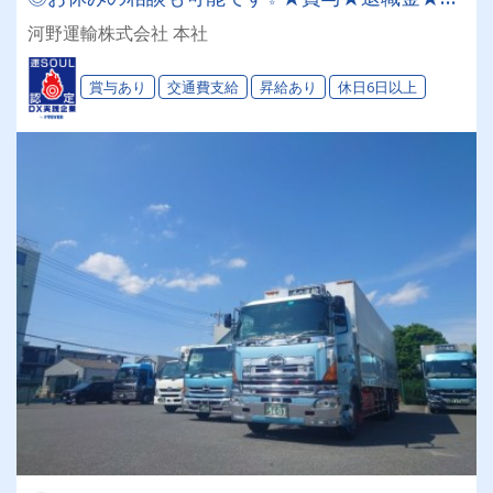
許・資格取得支援制度★住宅支援制度あり
河野運輸株式会社 本社
賞与あり
交通費支給
昇給あり
休日6日以上