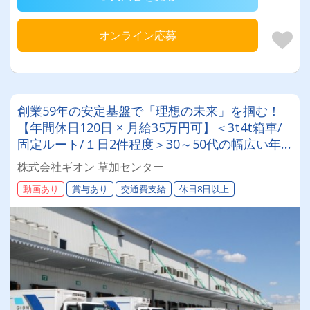
オンライン応募
創業59年の安定基盤で「理想の未来」を掴む！
【年間休日120日 × 月給35万円可】＜3t4t箱車/
固定ルート/１日2件程度＞30～50代の幅広い年
代＆女性ドライバーも活躍中✨
株式会社ギオン 草加センター
動画あり
賞与あり
交通費支給
休日8日以上