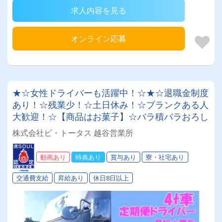
求人内容を見る
オンライン応募
★☆女性ドライバーも活躍中！☆★☆退職金制度
あり！☆残業少！☆土日休み！☆ブランクある人
大歓迎！☆【商品はお菓子】☆バラ積バラおろし
株式会社ビ・トータス 越谷営業所
動画あり
特典あり
賞与あり
寮・社宅あり
交通費支給
昇給あり
休日8日以上