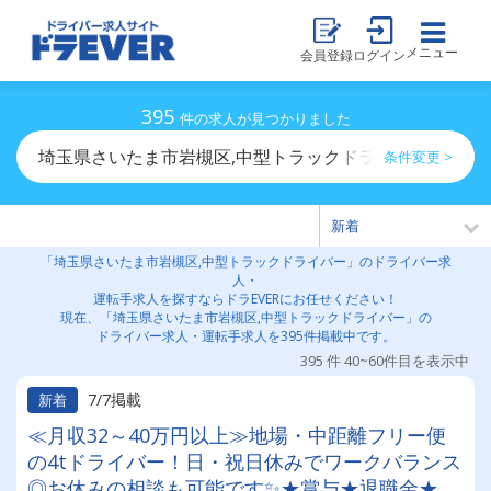
メニュー
会員登録
ログイン
395
件の求人が見つかりました
埼玉県さいたま市岩槻区,中型トラックドライバーのドラ
条件変更 >
「埼玉県さいたま市岩槻区,中型トラックドライバー」のドライバー求
人・
運転手求人を探すならドラEVERにお任せください！
現在、「埼玉県さいたま市岩槻区,中型トラックドライバー」の
ドライバー求人・運転手求人を395件掲載中です。
395 件 40~60件目を表示中
7/7掲載
新着
≪月収32～40万円以上≫地場・中距離フリー便
の4tドライバー！日・祝日休みでワークバランス
◎お休みの相談も可能です✨★賞与★退職金★免