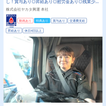
し！賞与あり◎昇給あり◎慰労金あり◎残業少な
め！全員専属車両なので、トラック好きが集まる
株式会社ヤカタ興運 本社
会社✨休みも稼ぎもご希望を考慮するので定着率
も高い職場です★未経験者も大歓迎！
動画あり
特典あり
賞与あり
交通費支給
昇給あり
休日4日以上