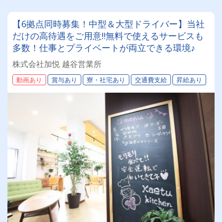
【6拠点同時募集！中型＆大型ドライバー】当社
だけの高待遇をご用意‼無料で使えるサービスも
多数！仕事とプライベートが両立できる環境♪
株式会社加悦 越谷営業所
動画あり
賞与あり
寮・社宅あり
交通費支給
昇給あり