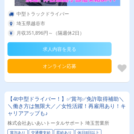
中型トラックドライバー
埼玉県越谷市
月収351,896円～（隔週休2日）
求人内容を見る
オンライン応募
【4t中型ドライバー！】✅賞与✅免許取得補助＼
＼働き方は無限大／／女性活躍！再雇用あり！キ
ャリアアップも♪
株式会社あいあいトータルサポート 埼玉営業所
賞与あり
交通費支給
昇給あり
休日8日以上