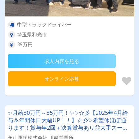
中型トラックドライバー
埼玉県和光市
39万円
求人内容を見る
オンライン応募
✨月給30万円～35万円！✨✨☆彡【2025年4月給
与＆年間休日大幅UP！！】☆彡✨希望休ほぼ通
ります！賞与年2回＋決算賞与あり◎大手スーパ
ーのお仕事で業績安定★
永山運送株式会社 川越営業所