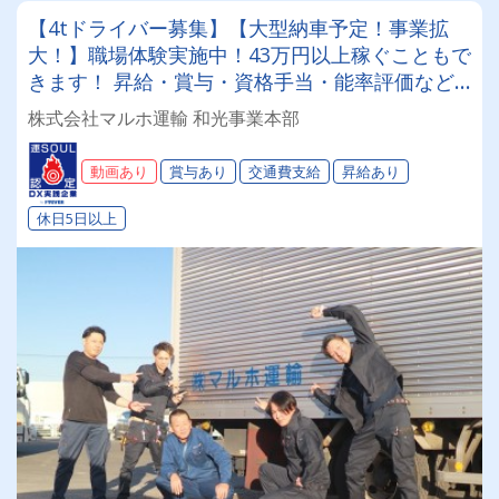
【4tドライバー募集】【大型納車予定！事業拡
大！】職場体験実施中！43万円以上稼ぐこともで
きます！ 昇給・賞与・資格手当・能率評価など
など福利厚生も充実！ 未経験者も歓迎！夜勤な
株式会社マルホ運輸 和光事業本部
し！身体の負担も少ない！資格取得制度導入！中
型・準中型の免許を取得できます♪
動画あり
賞与あり
交通費支給
昇給あり
休日5日以上