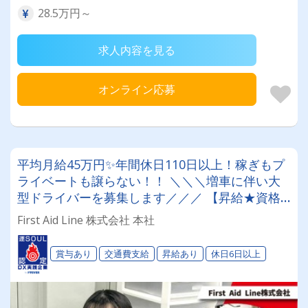
28.5万円～
求人内容を見る
オンライン応募
平均月給45万円✨年間休日110日以上！稼ぎもプ
ライベートも譲らない！！ ＼＼＼増車に伴い大
型ドライバーを募集します／／／ 【昇給★資格
取得支援☆ジム設備あり☆20代～50代活躍中✨】
First Aid Line 株式会社 本社
賞与あり
交通費支給
昇給あり
休日6日以上