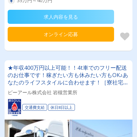
35万円～40万円
求人内容を見る
オンライン応募
★年収400万円以上可能！！4t車でのフリー配送
のお仕事です！稼ぎたい方も休みたい方もOK♪あ
なたのライフスタイルに合わせます！［寮社宅］
×［土日休み］×［資格取得制度］╲未経験・ブラ
ピーアール株式会社 岩槻営業所
ンクありも大歓迎！／
交通費支給
休日8日以上