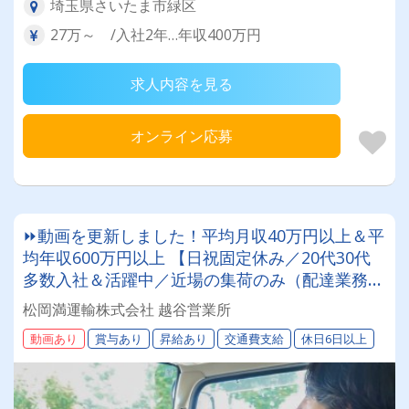
埼玉県さいたま市緑区
27万～ /入社2年…年収400万円
求人内容を見る
オンライン応募
⏩動画を更新しました！平均月収40万円以上＆平
均年収600万円以上 【日祝固定休み／20代30代
多数入社＆活躍中／近場の集荷のみ（配達業務無
し）】【100周年に向けて】おかげさまで設立77
松岡満運輸株式会社 越谷営業所
周年1000人規模の会社で一緒に働きませんか?!ま
動画あり
賞与あり
昇給あり
交通費支給
休日6日以上
つおかまんの未来を担うドライバー積極採用中！