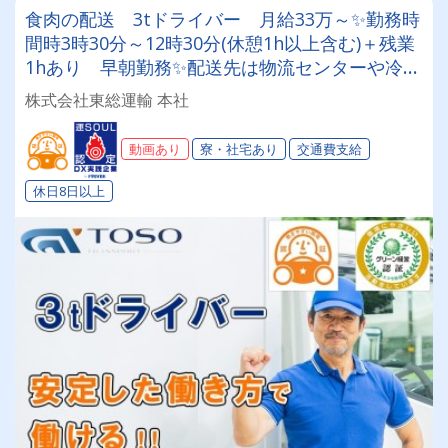
食肉の配送 3tドライバー 月給33万～✨勤務時
間時3時30分～12時30分(休憩1h以上含む)＋残業
1hあり 早朝勤務✨配送先は物流センターや冷蔵
センターとなります✨
株式会社東総運輸 本社
動画あり
寮・社宅あり
交通費支給
休日8日以上