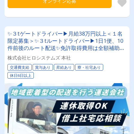
オンライン応募
✨３tゲートドライバー▶月給38万円以上＜１名
限定募集＞✨３tルートドライバー▶1日1便、10
件前後のルート配送✨免許取得費用は全額補助し
ますのでご相談ください ※規定あり
株式会社ヒロシステムズ 本社
交通費支給
賞与あり
昇給あり
寮・社宅あり
休日6日以上