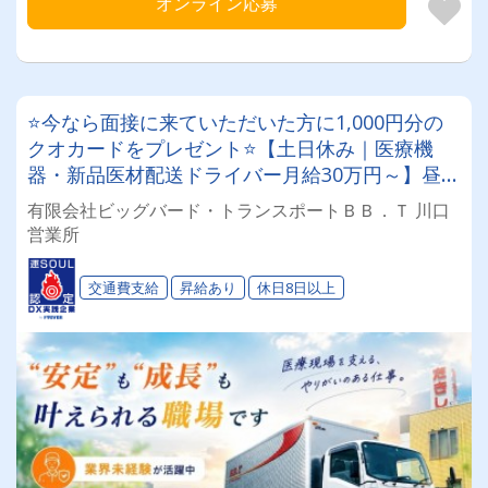
オンライン応募
⭐今なら面接に来ていただいた方に1,000円分の
クオカードをプレゼント⭐【土日休み｜医療機
器・新品医材配送ドライバー月給30万円～】昼
勤・夜勤どちらも選べます!!✨️業界未経験が活躍
有限会社ビッグバード・トランスポートＢＢ．Ｔ 川口
中!!✨️／ルート固定配送で安心！！／"安定"も"成
営業所
長"も叶えられる職場です⭐
交通費支給
昇給あり
休日8日以上