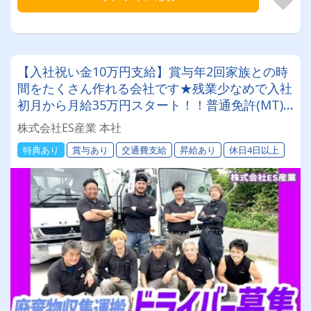
【入社祝い金10万円支給】賞与年2回家族との時
間をたくさん作れる会社です★残業少なめで入社
初月から月給35万円スタート！！普通免許(MT)
があれば応募OK♪
株式会社ES産業 本社
特典あり
賞与あり
交通費支給
昇給あり
休日4日以上