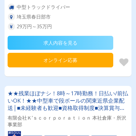
中型トラックドライバー
埼玉県春日部市
29万円～35万円
求人内容を見る
オンライン応募
★★残業ほぼナシ！8時～17時勤務！日払い/前払
いOK！★★中型車で段ボールの関東近県企業配
送│■未経験者も歓迎■資格取得制度■決算賞与な
ど…プライベート重視の方に★
有限会社Ｋ’ｓｃｏｒｐｏｒａｔｉｏｎ 本社倉庫・所沢
事業部