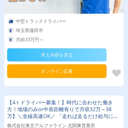
中型トラックドライバー
埼玉県蓮田市
月給33万円～
求人内容を見る
オンライン応募
【4ｔドライバー募集！】時代に合わせた働き
方！地場のみor中長距離有りで月収32万～38
万】＼全線高速OK／ 「走れば走るだけ給与に還
元」されるから、モチベーションも常にMAX♪寮
株式会社東京アルファライン 北関東営業所