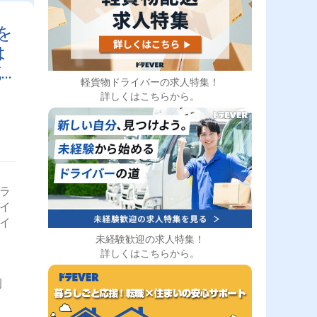
必要
事を
を
希望
てい
は
ョッ
充
個人
)、
軽貨物ドライバーの求人特集！
て定
詳しくはこちらから。
働け
げて
みん
トラ
ライ
ライ
未経験歓迎の求人特集！
詳しくはこちらから。
例