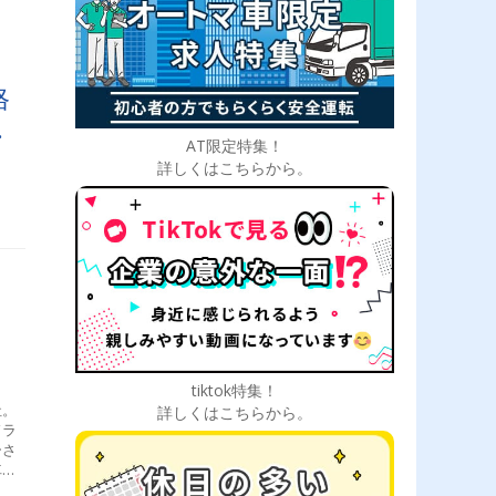
格
の
AT限定特集！
詳しくはこちらから。
tiktok特集！
社。
詳しくはこちらから。
ドラ
ーさ
車マ
。協