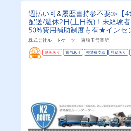
週払い可&履歴書持参不要≫【4
配送/週休2日(土日祝)！未経
50%費用補助制度も有★イン
実
株式会社ルートケーツー 東埼玉営業所
動画あり
賞与あり
交通費支給
昇給あり