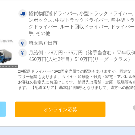
軽貨物配送ドライバー, 小型トラックドライバー,
ンボックス, 中型トラックドライバー, 準中型ト
クドライバー, ルート回収ドライバー, ドライバ
手, その他
埼玉県戸田市
月給例：28万円～35万円（諸手当含む）▽年収
450万円(入社2年目）510万円(リーダークラス）
□■配送ドライバー(4t)■□固定専属での配送もありますが、固定な
フリー配送もあります。 タイヤ・印刷物・雑貨・家電・アパレル
お客様の指定先にお届けします。 納品先は店舗・倉庫・現場等も
ます。 【配送エリア】 基本は1都6県となりまして、遠方への配送はあ
りません。 【積み下ろし／担当件数】 基本はパレット積みパレット降
しとなりますが、 手積み手下ろしも発生します。 フリー配送の場合、
1日平均2～3件を担当していただきますが、 繁忙期には配送件数は多
オンライン応募
くなります。 また、業務都合上２トン車への乗車もあります。 【おお
まかな1日の流れ】 ▼朝8時出社 点呼・トラック点検 ↓ ▼配送 ↓
▼17時頃帰庫 点呼・日報提出 ↓ ▼17時30分頃に帰社 まずは助手
業務や先輩同乗の研修から始めて、配送の仕方を覚えていただき
す。1～2ヶ月の研修期間でゆっくり着実に覚えていきましょう♪研