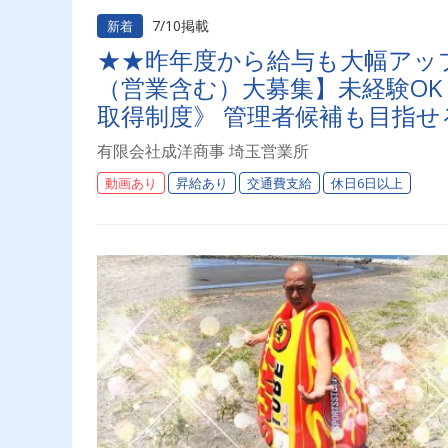
7/10掲載
新着
★★昨年度から給与も大幅アッ
（営業含む）大募集】未経験OK
取得制度》 管理者候補も目指せ
社内イベントあり！ ＜リモー
有限会社成洋商事 埼玉営業所
せ！
動画あり
昇給あり
交通費支給
休日6日以上