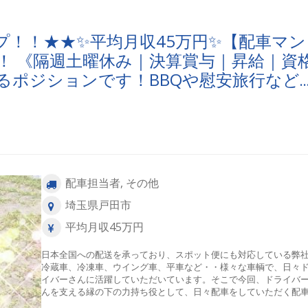
プ！！★★✨平均月収45万円✨【配車マン
！ 《隔週土曜休み｜決算賞与｜昇給｜資
るポジションです！BBQや慰安旅行など
ト面接対応可＞お気軽にご応募くださいま
配車担当者, その他
埼玉県戸田市
平均月収45万円
日本全国への配送を承っており、スポット便にも対応している弊
冷蔵車、冷凍車、ウイング車、平車など・・様々な車輌で、日々
イバーさんに活躍していただいています。そこで今回、ドライバ
んを支える縁の下の力持ち役として、日々配車をしていただく配
ン（営業含む）を募集します。お仕事内容は、日々の車両の手配