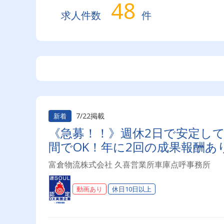
48
求人件数
件
7/22掲載
新着
《急募！！》週休2日で安定して
間でOK！年に2回の成果報酬あ
富倉物流株式会社 久喜営業所車庫点呼事務所
動画あり
休日10日以上