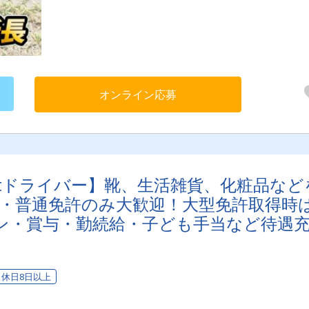
力会社様にも請け負っていただき、ドライバーさんが安心して運
きるよう、車輌の手配をしていただくことがメインとなります。
営業マンとして、お電話でお荷物の受発注も承っていただきます
えば、「〇〇に荷物を運びたいんだけど・・」という荷主様に対
て、当社でお荷物をお運びになられませんか？とお声がけをして
ます。飛び込み営業は一切ナシ！安心してお仕事する事ができま
管理職を目指している方、大歓迎！ドライバーさんからの転身も
オンライン応募
車未経験でも大歓迎！今までの経験を活かせます！
tドライバー】靴、生活雑貨、化粧品など
験者・普通免許のみ大歓迎！大型免許取得時
セン・賞与・勤続給・子ども手当など待遇
休日8日以上