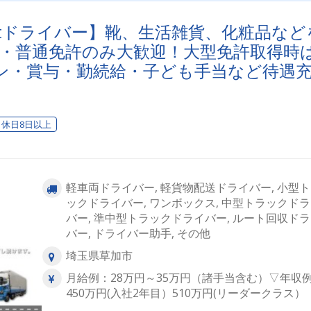
終了後は、基本的に1人での乗車となりますので、車内で気を遣う
はありません。もちろん経験者には即戦力として活躍頂けるお仕
tドライバー】靴、生活雑貨、化粧品など
お任せします。ちなみに車種は、ご経験と免許種類、ご本人のご
を考慮の上、決定いたします。≪先輩社員Q&A≫どんな仕事をし
験者・普通免許のみ大歓迎！大型免許取得時
ますか？→トラックで紙製品や生活雑貨等の引取と配送です。シ
セン・賞与・勤続給・子ども手当など待遇
ピングモール内店舗への配送や、物流倉庫間の転送がメインで、
宅への配送はありません。※靴、雑貨(百均で売っているようなモノ
化粧品、生活家電など仕事のやりがいは？→効率よく仕事を終え
時で帰ったり、逆に繁忙期はしっかり稼いだり、メリハリつけて
ることです。売上インセンティブもあるので、効率よく売上を上
休日8日以上
たくさん稼げた月は達成感が大きいです。どんな職場ですか？→
な親切で親しみやすく、とても働きやすい職場です。
軽車両ドライバー, 軽貨物配送ドライバー, 小型
ックドライバー, ワンボックス, 中型トラックド
バー, 準中型トラックドライバー, ルート回収ド
バー, ドライバー助手, その他
埼玉県草加市
月給例：28万円～35万円（諸手当含む）▽年収
450万円(入社2年目）510万円(リーダークラス）