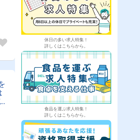
行で
また
。例
し
頂き
す。
、配
休日の多い求人特集！
詳しくはこちらから。
を
は
充
食品を運ぶ求人特集！
詳しくはこちらから。