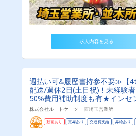
求人内容を見る
週払い可&履歴書持参不要≫【4
配送/週休2日(土日祝)！未経
50%費用補助制度も有★イン
実
株式会社ルートケーツー 西埼玉営業所
動画あり
賞与あり
交通費支給
昇給あり