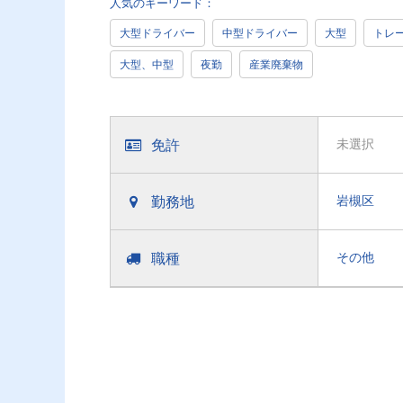
人気のキーワード：
大型ドライバー
中型ドライバー
大型
トレ
大型、中型
夜勤
産業廃棄物
免許
未選択
勤務地
岩槻区
職種
その他