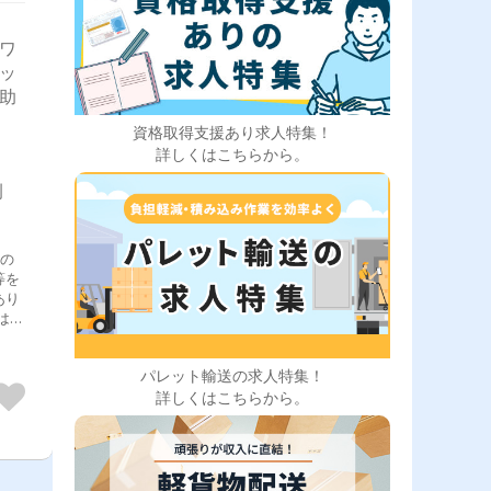
 ワ
ラッ
ー助
資格取得支援あり求人特集！
詳しくはこちらから。
例
しの
等を
あり
パレット輸送の求人特集！
詳しくはこちらから。
ま
修