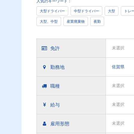
人気のキーワード：
大型ドライバー
中型ドライバー
大型
トレ
大型、中型
産業廃棄物
夜勤
免許
未選択
勤務地
佐賀県
職種
未選択
給与
未選択
雇用形態
未選択