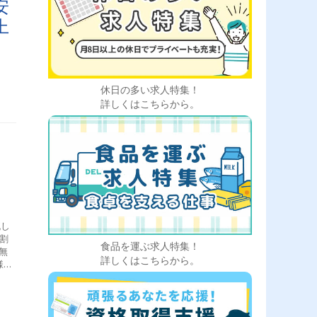
安
事で
上
てい
ー搭
カー
休日の多い求人特集！
詳しくはこちらから。
割
食品を運ぶ求人特集！
詳しくはこちらから。
様か
文を
かり
すぐ