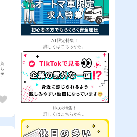
AT限定特集！
詳しくはこちらから。
業界
ンジ
々な
治タ
のス
tiktok特集！
し
詳しくはこちらから。
の操
り指
して