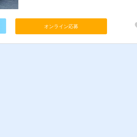
中！】 子育て世代や、業界未経験で50代や60代からでも活躍でき
がタクシードライバーのお仕事です！実際に主婦（夫）・中高年
ニア層の仲間がたくさん在籍してご活躍していますよ！ 【ここがポイ
ント！】 ◆2種免許取得費用会社負担！ ◆賞与支給あり！ ◆女性
オンライン応募
イバー活躍中！ ◆地域トップクラスの売上を誇る！ ◆マイカー通
OK！ ◆福祉タクシーの仕事もあり！ ◆60代も歓迎！ 【受動喫煙対
策】 車内禁煙