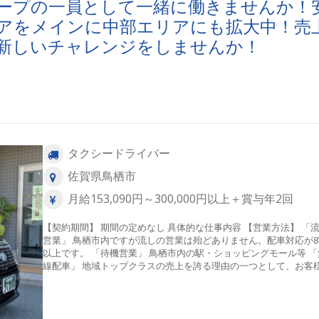
ープの一員として一緒に働きませんか！
で50代や60代からでも活躍できるのがタクシードライバーのお仕
アをメインに中部エリアにも拡大中！売
す！実際に中高年・シニア層の仲間がたくさん在籍してご活躍し
ますよ！ 【ここがポイント！】 ◆未経験者歓迎！2種免許取得費用会
新しいチャレンジをしませんか！
社負担！ ◆月給30万円以上も可能！ ◆全車両でドライブレコーダ
載！ ◆キャッシュレス決済＆事故の際の自己負担金無し！ ◆マイ
通勤OK！ ◆社会保険完備！
タクシードライバー
佐賀県鳥栖市
月給153,090円～300,000円以上＋賞与年2回
【契約期間】 期間の定めなし 具体的な仕事内容 【営業方法】 「流し
営業」 鳥栖市内ですが流しの営業は殆どありません。配車対応が8
以上です。 「待機営業」 鳥栖市内の駅・ショッピングモール等 「無
線配車」 地域トップクラスの売上を誇る理由の一つとして、お客
らの配車依頼が非常に多いです。地域の方々からたくさんのご注
いただけます。その為、流し営業や待機での営業以外でも、しっ
と売上を上げられる仕組みが整っていますので、未経験の方でも
に活躍の場が得られますよ！ 【主婦（夫）・中高年・シニアも活躍