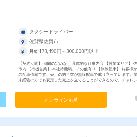
タクシードライバー
佐賀県佐賀市
月給178,490円～300,000円以上
【契約期間】 期間の定めなし 具体的な仕事内容 【営業エリア】 佐賀
市内 【待機営業】 本社待機場、その他有り 【無線配車】 お客様から
の配車依頼です。売上の約半数が無線配車で成り立っています。
未経験の方でも安定した売上を立てることができるので、チャレ
しやすい環境です。 【多種多様な車両！】 ジャンボタクシー、ハイブ
リットカー、患者輸送車、県内初のエコタクシーの導入など、様
お客様のニーズにお応えできるのが明治タクシーの特徴です。明
オンライン応募
クシーのドライバーになればご自身のタクシードライバーとして
キルを高めることもできますよ！ 【未経験者も安心！充実した研
修！】 2種免許に掛かる費用は会社がサポートしていますので安心
てチャレンジできる環境です！また、研修も充実しており無線機
作や道順指導など、管理者が10日間同乗しマンツーマンでしっか
導・サポートを行います。より不安の解消できた状態でデビュー
いただくことができます。 【中高年・シニアも活躍中！】 業界未経験