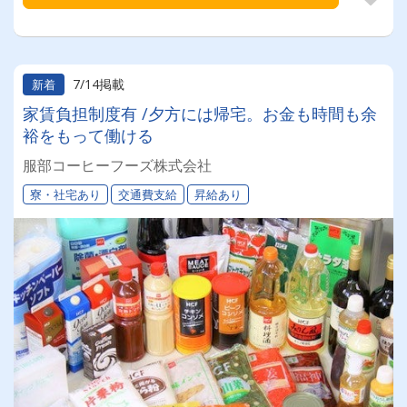
7/14掲載
新着
家賃負担制度有 /夕方には帰宅。お金も時間も余
裕をもって働ける
服部コーヒーフーズ株式会社
寮・社宅あり
交通費支給
昇給あり