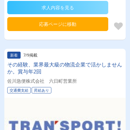
求人内容を見る
応募ページに移動
7/9掲載
新着
その経験、業界最大級の物流企業で活かしません
か。賞与年2回
佐川急便株式会社 六日町営業所
交通費支給
昇給あり