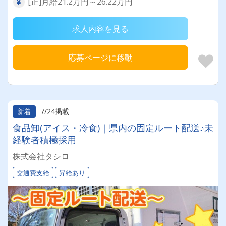
[正]月給21.2万円～26.22万円
求人内容を見る
応募ページに移動
7/24掲載
新着
食品卸(アイス・冷食)｜県内の固定ルート配送♪未
経験者積極採用
株式会社タシロ
交通費支給
昇給あり