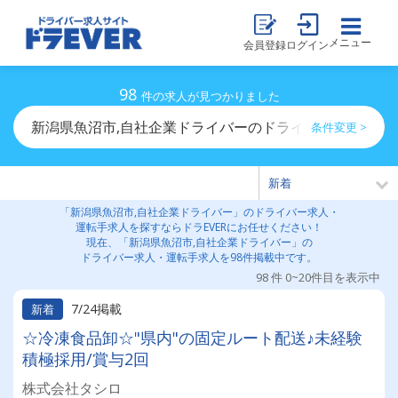
メニュー
会員登録
ログイン
98
件の求人が見つかりました
新潟県魚沼市,自社企業ドライバーのドライバー求人・運
条件変更 >
「新潟県魚沼市,自社企業ドライバー」のドライバー求人・
運転手求人を探すならドラEVERにお任せください！
現在、「新潟県魚沼市,自社企業ドライバー」の
ドライバー求人・運転手求人を98件掲載中です。
98 件 0~20件目を表示中
7/24掲載
新着
☆冷凍食品卸☆"県内"の固定ルート配送♪未経験
積極採用/賞与2回
株式会社タシロ