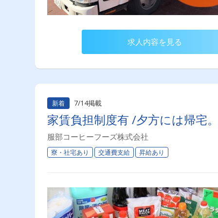
求人内容を見る
7/14掲載
新着
家賃負担制度有 /夕方には帰宅
服部コーヒーフーズ株式会社
寮・社宅あり
交通費支給
昇給あり