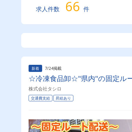
66
求人件数
件
7/24掲載
新着
☆冷凍食品卸☆"県内"の固定ル
株式会社タシロ
交通費支給
昇給あり