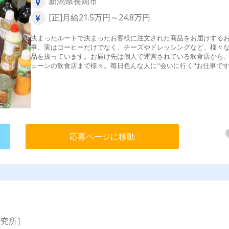
新潟県長岡市
[正]月給21.5万円～24.8万円
決まったルートで決まったお客様に注文された商品をお届けする
事。実はコーヒーだけでなく、チーズやドレッシングなど、様々
品を扱っています。お届け先は個人で運営されている飲食店から
ェーンの飲食店まで様々。毎日色んな人に"会いに行く"お仕事で
今いるスタッフも半分以上が未経験スタート!最初は先輩に同乗し
ートや仕事の流れを覚えられます。仕事のコツや不安なことなど
でも聞いてください！研修もあなたの不安がなくなるまで付き添
す。
応募ページに移動
研究所］