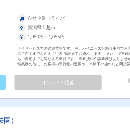
自社企業ドライバー
新潟県上越市
1,050円～1,055円
デイサービスでの送迎業務です。 朝、ハイエース等施設車両でお
のご自宅までお迎えに行き 施設までお連れします。 また、夕方施
らご自宅までお送りする業務です。 ※直接の介護業務はありませ
転業務の他に、お客様の手荷物の運搬や、車椅子の操作など間接
があります。 採用後、業務内容の変更予定なし 試用期間あり 入社か
ら３か月間
オンライン応募
桜園）