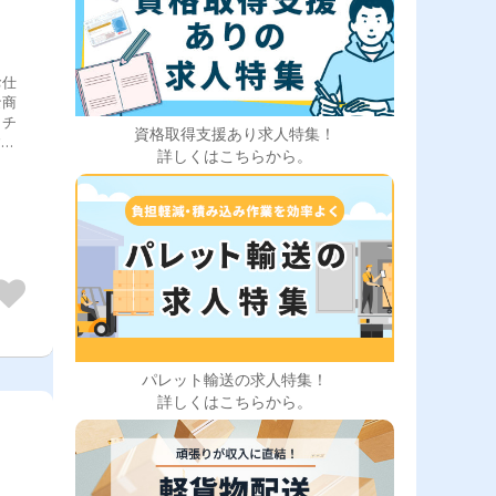
お仕
な商
、チ
資格取得支援あり求人特集！
す。
詳しくはこちらから。
てル
なん
いま
パレット輸送の求人特集！
詳しくはこちらから。