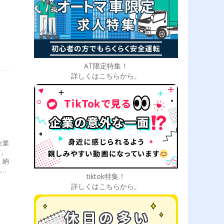
AT限定特集！
詳しくはこちらから。
企業
す。
、納
販売
tiktok特集！
る商
詳しくはこちらから。
ケッ
店
引様