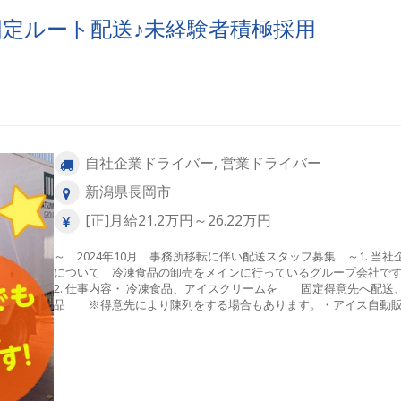
固定ルート配送♪未経験者積極採用
自社企業ドライバー, 営業ドライバー
新潟県長岡市
[正]月給21.2万円～26.22万円
～ 2024年10月 事務所移転に伴い配送スタッフ募集 ～1. 当社
について 冷凍食品の卸売をメインに行っているグループ会社で
2. 仕事内容・ 冷凍食品、アイスクリームを 固定得意先へ配送
品 ※得意先により陳列をする場合もあります。・アイス自動
機の商品補充、 現金回収、メンテナンス など・翌日に配送す
品の積込3. 配送エリア 新潟県内4. 配送先 大手スーパーマー
ト・大手ドラックストアがメイン♪ それ以外には、一部 個人商
や アイスの自動販売機などへの 納品もありますが、固定のお取
へのルート配送♪