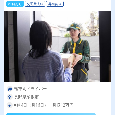
特典あり
交通費支給
昇給あり
割・持ち株制度・健康診断など福利厚生充実★社
員登用制度あり★Wワーク・副業にもピッタリ♪
軽車両ドライバー
長野県須坂市
■週4日（月16日）＝月収12万円