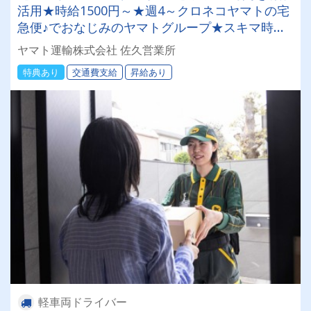
活用★時給1500円～★週4～クロネコヤマトの宅
急便♪でおなじみのヤマトグループ★スキマ時間
で収入を◎ 業界最大手★知識・技術研修充実◎
ヤマト運輸株式会社 佐久営業所
明確な評価制度でやりがい◎アルバイトでも社
特典あり
交通費支給
昇給あり
割・持ち株制度・健康診断など福利厚生充実★社
員登用制度あり★Wワーク・副業にもピッタリ♪
軽車両ドライバー