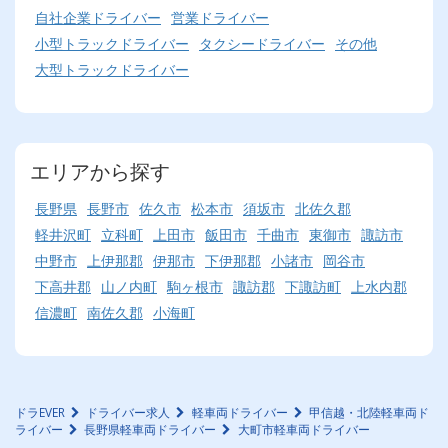
自社企業ドライバー
営業ドライバー
小型トラックドライバー
タクシードライバー
その他
大型トラックドライバー
エリアから探す
長野県
長野市
佐久市
松本市
須坂市
北佐久郡
軽井沢町
立科町
上田市
飯田市
千曲市
東御市
諏訪市
中野市
上伊那郡
伊那市
下伊那郡
小諸市
岡谷市
下高井郡
山ノ内町
駒ヶ根市
諏訪郡
下諏訪町
上水内郡
信濃町
南佐久郡
小海町
ドラEVER
ドライバー求人
軽車両ドライバー
甲信越・北陸軽車両ド
ライバー
長野県軽車両ドライバー
大町市軽車両ドライバー