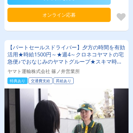
オンライン応募
【パートセールスドライバー】夕方の時間を有効
活用★時給1500円～★週4～クロネコヤマトの宅
急便♪でおなじみのヤマトグループ★スキマ時間
で収入を◎ 業界最大手★知識・技術研修充実◎
ヤマト運輸株式会社 篠ノ井営業所
明確な評価制度でやりがい◎アルバイトでも社
特典あり
交通費支給
昇給あり
割・持ち株制度・健康診断など福利厚生充実★社
員登用制度あり★Wワーク・副業にもピッタリ♪