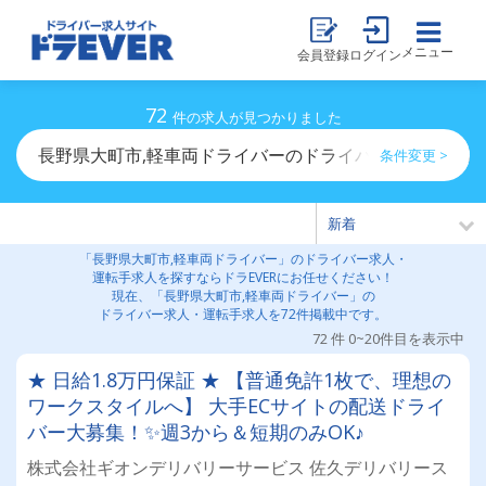
メニュー
会員登録
ログイン
72
件の求人が見つかりました
長野県大町市,軽車両ドライバーのドライバー求人・運転
条件変更 >
「長野県大町市,軽車両ドライバー」のドライバー求人・
運転手求人を探すならドラEVERにお任せください！
現在、「長野県大町市,軽車両ドライバー」の
ドライバー求人・運転手求人を72件掲載中です。
72 件 0~20件目を表示中
★ 日給1.8万円保証 ★ 【普通免許1枚で、理想の
ワークスタイルへ】 大手ECサイトの配送ドライ
バー大募集！✨週3から＆短期のみOK♪
株式会社ギオンデリバリーサービス 佐久デリバリース