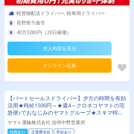
軽貨物配送ドライバー, 軽車両ドライバー
長野県千曲市
40万3280円（20日稼働）
求人内容を見る
オンライン応募
【パートセールスドライバー】夕方の時間を有効
活用★時給1500円～★週4～クロネコヤマトの宅
急便♪でおなじみのヤマトグループ★スキマ時間
で収入を◎ 業界最大手★知識・技術研修充実◎
ヤマト運輸株式会社 信州中野営業所
明確な評価制度でやりがい◎アルバイトでも社
特典あり
交通費支給
昇給あり
割・持ち株制度・健康診断など福利厚生充実★社