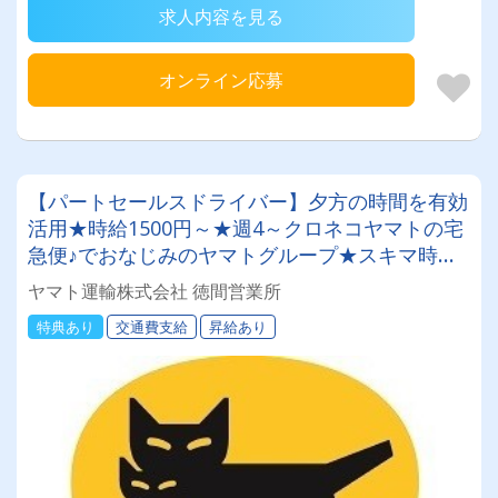
求人内容を見る
オンライン応募
【パートセールスドライバー】夕方の時間を有効
活用★時給1500円～★週4～クロネコヤマトの宅
急便♪でおなじみのヤマトグループ★スキマ時間
で収入を◎ 業界最大手★知識・技術研修充実◎
ヤマト運輸株式会社 徳間営業所
明確な評価制度でやりがい◎アルバイトでも社
特典あり
交通費支給
昇給あり
割・持ち株制度・健康診断など福利厚生充実★社
員登用制度あり★Wワーク・副業にもピッタリ♪