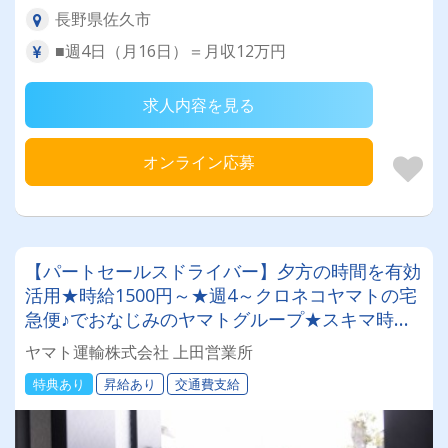
長野県佐久市
■週4日（月16日）＝月収12万円
求人内容を見る
オンライン応募
【パートセールスドライバー】夕方の時間を有効
活用★時給1500円～★週4～クロネコヤマトの宅
急便♪でおなじみのヤマトグループ★スキマ時間
で収入を◎ 業界最大手★知識・技術研修充実◎
ヤマト運輸株式会社 上田営業所
明確な評価制度でやりがい◎アルバイトでも社
特典あり
昇給あり
交通費支給
割・持ち株制度・健康診断など福利厚生充実★社
員登用制度あり★Wワーク・副業にもピッタリ♪