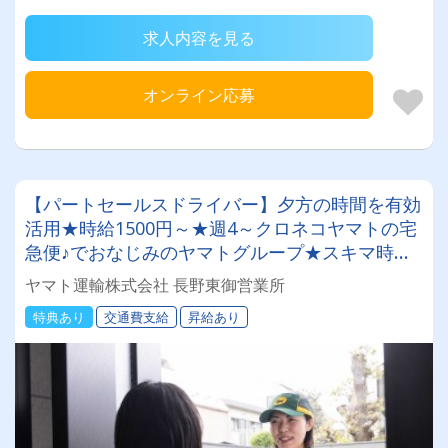
求人内容を見る
オンライン応募
【パートセールスドライバー】夕方の時間を有効
活用★時給1500円～★週4～クロネコヤマトの宅
急便♪でおなじみのヤマトグループ★スキマ時間
で収入を◎ 業界最大手★知識・技術研修充実◎
ヤマト運輸株式会社 長野東御営業所
明確な評価制度でやりがい◎アルバイトでも社
特典あり
交通費支給
昇給あり
割・持ち株制度・健康診断など福利厚生充実★社
員登用制度あり★Wワーク・副業にもピッタリ♪