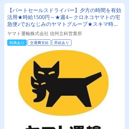
【パートセールスドライバー】夕方の時間を有効
活用★時給1500円～★週4～クロネコヤマトの宅
急便♪でおなじみのヤマトグループ★スキマ時間
で収入を◎ 業界最大手★知識・技術研修充実◎
ヤマト運輸株式会社 信州立科営業所
明確な評価制度でやりがい◎アルバイトでも社
特典あり
交通費支給
昇給あり
割・持ち株制度・健康診断など福利厚生充実★社
員登用制度あり★Wワーク・副業にもピッタリ♪