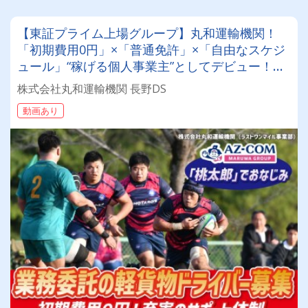
【東証プライム上場グループ】丸和運輸機関！
「初期費用0円」×「普通免許」×「自由なスケジ
ュール」“稼げる個人事業主”としてデビュー！確
定申告など充実のサポート体制も♪
株式会社丸和運輸機関 長野DS
動画あり