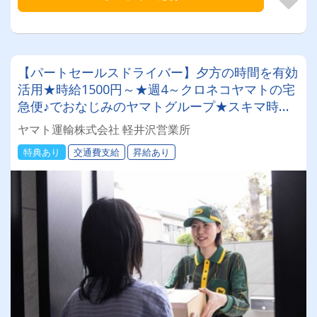
【パートセールスドライバー】夕方の時間を有効
活用★時給1500円～★週4～クロネコヤマトの宅
急便♪でおなじみのヤマトグループ★スキマ時間
で収入を◎ 業界最大手★知識・技術研修充実◎
ヤマト運輸株式会社 軽井沢営業所
明確な評価制度でやりがい◎アルバイトでも社
特典あり
交通費支給
昇給あり
割・持ち株制度・健康診断など福利厚生充実★社
員登用制度あり★Wワーク・副業にもピッタリ♪