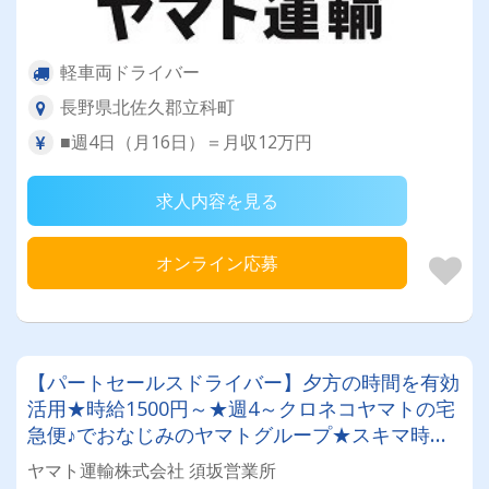
軽車両ドライバー
長野県北佐久郡立科町
■週4日（月16日）＝月収12万円
求人内容を見る
オンライン応募
【パートセールスドライバー】夕方の時間を有効
活用★時給1500円～★週4～クロネコヤマトの宅
急便♪でおなじみのヤマトグループ★スキマ時間
で収入を◎ 業界最大手★知識・技術研修充実◎
ヤマト運輸株式会社 須坂営業所
明確な評価制度でやりがい◎アルバイトでも社