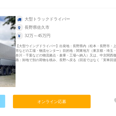
大型トラックドライバー
長野県佐久市
32万～45万円
【大型ウイングドライバー】出発地：長野県内（松本・長野市・
市などの工場・物流センター）目的地：関東地方（東京都・埼玉
奈川・千葉などの物流拠点・倉庫・工場へ納入）又は、中京関西
路：卸地で別の荷物を積み、長野へ戻る（回送ではなく「実車回
（帰り荷）」あり）［配送品目］食品、飲料、材木、工業製品な
［配送距離］地場～中距離地場…長野県内（主に、諏訪市から小諸
市・小諸市から佐久市）中距離…関東方面（東京・横浜・千葉）・
関東・中京方面（名古屋）［件数］1件/日［積み降ろし方法］手
み・パレット・フォーク
オンライン応募