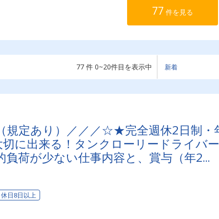
77
件を見る
77 件 0~20件目を表示中
（規定あり）／／／☆★完全週休2日制・
を大切に出来る！タンクローリードライバ
的負荷が少ない仕事内容と、賞与（年2
実の福利厚生で安定して長く続けられます
休日8日以上