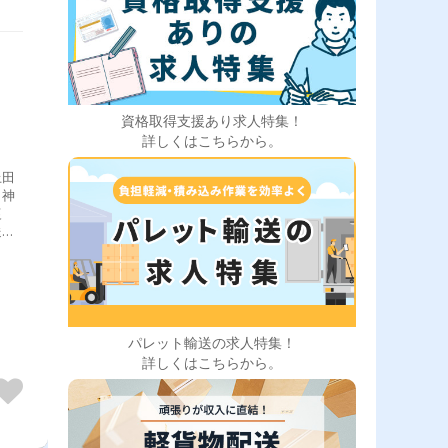
資格取得支援あり求人特集！
詳しくはこちらから。
上田
・神
復
送
ど
北
積
パレット輸送の求人特集！
詳しくはこちらから。