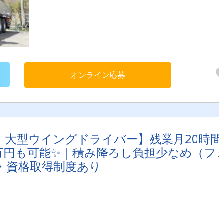
［配送距離］中距離関東方面（東京・横浜・千葉）・北関東・中
面（名古屋）［件数］1件/日［積み降ろし方法］パレット・フォ
ク・クレーン
オンライン応募
・大型ウイングドライバー】残業月20時
5万円も可能✨｜積み降ろし負担少なめ（フ
・資格取得制度あり