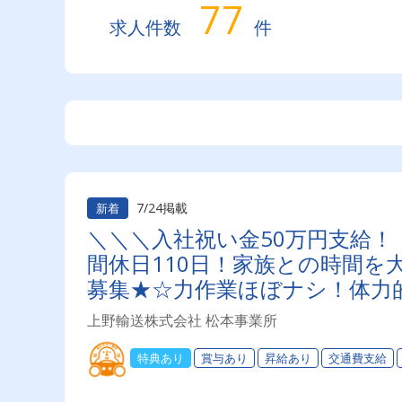
77
求人件数
件
7/24掲載
新着
＼＼＼入社祝い金50万円支給！
間休日110日！家族との時間
募集★☆力作業ほぼナシ！体力
回）・昇給・退職金制度など充
上野輸送株式会社 松本事業所
特典あり
賞与あり
昇給あり
交通費支給