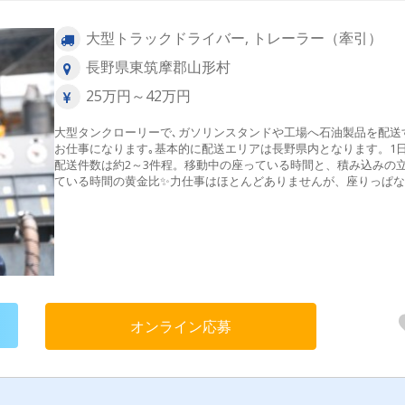
大型トラックドライバー, トレーラー（牽引）
長野県東筑摩郡山形村
25万円～42万円
大型タンクローリーで､ガソリンスタンドや工場へ石油製品を配送
お仕事になります｡基本的に配送エリアは長野県内となります。1
配送件数は約2～3件程。移動中の座っている時間と、積み込みの
ている時間の黄金比✨力仕事はほとんどありませんが、座りっぱな
でもないのがちょうどいいんです♪詳しい一日の仕事の流れは”上
送 YouTube”で検索！＜1日の流れ＞ ※一例です☼5:00 出勤↓6:0
油槽所で積込み↓7:00～ 長野県内で配送↓10:00～ 2件目の配送に向
油槽所で積込み↓12:00 お昼休憩↓13:00～ 2件目の配送に向けて出発
↓17:00帰社
オンライン応募