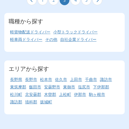
1
2
3
4
5
職種から探す
軽貨物配送ドライバー
小型トラックドライバー
軽車両ドライバー
その他
自社企業ドライバー
エリアから探す
長野県
長野市
松本市
佐久市
上田市
千曲市
諏訪市
東筑摩郡
飯田市
安曇野市
東御市
塩尻市
下伊那郡
松川町
北安曇郡
木曽郡
上松町
伊那市
駒ヶ根市
諏訪郡
埴科郡
坂城町