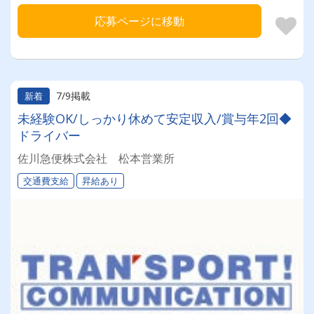
応募ページに移動
7/9掲載
新着
未経験OK/しっかり休めて安定収入/賞与年2回◆
ドライバー
佐川急便株式会社 松本営業所
交通費支給
昇給あり