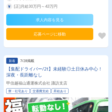
[正]月給30万円～43万円
求人内容を見る
応募ページに移動
7/28掲載
新着
【集配ドライバー/2t】未経験◎土日休み中心！
深夜・長距離なし
甲信越福山通運株式会社 諏訪支店
寮・社宅あり
交通費支給
昇給あり