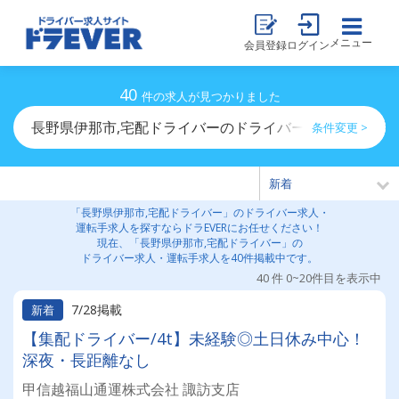
メニュー
会員登録
ログイン
40
件の求人が見つかりました
長野県伊那市,宅配ドライバーのドライバー求人・運転手
条件変更 >
「長野県伊那市,宅配ドライバー」のドライバー求人・
運転手求人を探すならドラEVERにお任せください！
現在、「長野県伊那市,宅配ドライバー」の
ドライバー求人・運転手求人を40件掲載中です。
40 件 0~20件目を表示中
7/28掲載
新着
【集配ドライバー/4t】未経験◎土日休み中心！
深夜・長距離なし
甲信越福山通運株式会社 諏訪支店