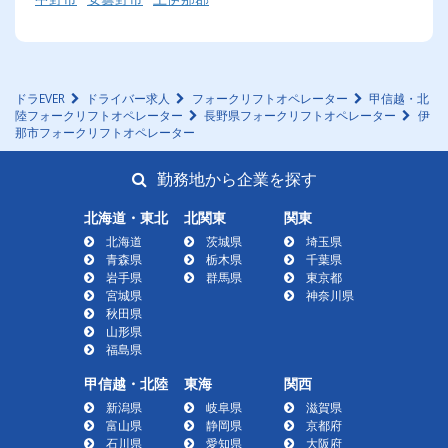
ドラEVER
ドライバー求人
フォークリフトオペレーター
甲信越・北
陸フォークリフトオペレーター
長野県フォークリフトオペレーター
伊
那市フォークリフトオペレーター
勤務地から企業を探す
北海道・東北
北関東
関東
北海道
茨城県
埼玉県
青森県
栃木県
千葉県
岩手県
群馬県
東京都
宮城県
神奈川県
秋田県
山形県
福島県
甲信越・北陸
東海
関西
新潟県
岐阜県
滋賀県
富山県
静岡県
京都府
石川県
愛知県
大阪府