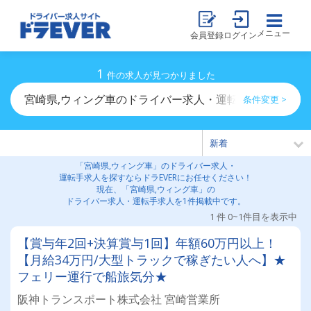
メニュー
会員登録
ログイン
1
件の求人が見つかりました
宮崎県,ウィング車のドライバー求人・運転手求人一覧
条件変更 >
「宮崎県,ウィング車」のドライバー求人・
運転手求人を探すならドラEVERにお任せください！
現在、「宮崎県,ウィング車」の
ドライバー求人・運転手求人を1件掲載中です。
1 件 0~1件目を表示中
【賞与年2回+決算賞与1回】年額60万円以上！
【月給34万円/大型トラックで稼ぎたい人へ】★
フェリー運行で船旅気分★
阪神トランスポート株式会社 宮崎営業所