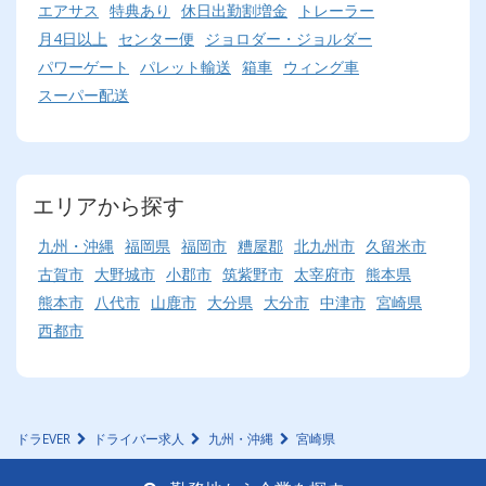
エアサス
特典あり
休日出勤割増金
トレーラー
月4日以上
センター便
ジョロダー・ジョルダー
パワーゲート
パレット輸送
箱車
ウィング車
スーパー配送
エリアから探す
九州・沖縄
福岡県
福岡市
糟屋郡
北九州市
久留米市
古賀市
大野城市
小郡市
筑紫野市
太宰府市
熊本県
熊本市
八代市
山鹿市
大分県
大分市
中津市
宮崎県
西都市
ドラEVER
ドライバー求人
九州・沖縄
宮崎県