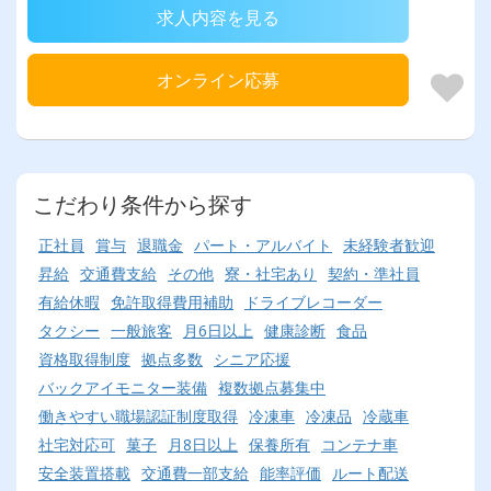
求人内容を見る
オンライン応募
こだわり条件から探す
正社員
賞与
退職金
パート・アルバイト
未経験者歓迎
昇給
交通費支給
その他
寮・社宅あり
契約・準社員
有給休暇
免許取得費用補助
ドライブレコーダー
タクシー
一般旅客
月6日以上
健康診断
食品
資格取得制度
拠点多数
シニア応援
バックアイモニター装備
複数拠点募集中
働きやすい職場認証制度取得
冷凍車
冷凍品
冷蔵車
社宅対応可
菓子
月8日以上
保養所有
コンテナ車
安全装置搭載
交通費一部支給
能率評価
ルート配送