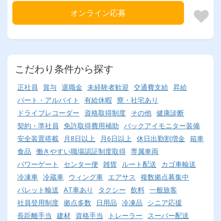
オンライン応募
こだわり条件から探す
正社員
賞与
退職金
未経験者歓迎
交通費支給
昇給
パート・アルバイト
有給休暇
寮・社宅あり
ドライブレコーダー
資格取得制度
その他
健康診断
契約・準社員
免許取得費用補助
バックアイモニター装備
安全装置搭載
月8日以上
月6日以上
休日出勤割増金
箱車
食品
働きやすい職場認証制度取得
専属車両
パワーゲート
センター便
雑貨
ルート配送
カゴ車輸送
冷凍車
冷蔵車
ウィング車
エアサス
複数拠点募集中
パレット輸送
AT車あり
タクシー
飲料
一般旅客
社員登用制度
拠点多数
日用品
冷凍品
シニア応援
長距離手当
建材
資格手当
トレーラー
スーパー配送