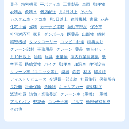
菓子
精密機器
平ボディ車
工業製品
車両
郵便物
衣料品
飲料水
個店配送
月4日以上
その他
カスタム車・デコ車
月5日以上
建設機械
家電
花卉
住宅手当
燃料
カーナビ搭載
自動車部品
保冷車
社宅対応可
家具
ダンボール
医薬品
出版物
鋼材
精密機械
タンクローリー
コンビニ配送
特典あり
クレーン部材
事務用品
クレーン
薬品
舞台セット
月10日以上
油脂
玩具
重量物
庫内作業員募集
紙
空容器
路線貨物
バイク
郵便車
加温車
住宅設備
クレーン車（ユニック等）
楽器
鉄筋
材木
印刷物
ディストリビュータ
交通費一部支給
社員旅行
保養所有
長距離
社会保険
危険物
キャリアカー
表彰制度
派遣社員
請負／業務委託
クレーン車（重機）
重機
アルミバン
懇親会
コンテナ車
ゴルフ
幹部候補育成
その他