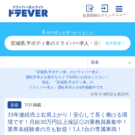
メニュー
会員登録
ログイン
8
件の求人が見つかりました
宮城県,平ボディ車のドライバー求人・運転手求人一覧
条件変更 >
「宮城県,平ボディ車」のドライバー求人・
運転手求人を探すならドラEVERにお任せください！
現在、「宮城県,平ボディ車」の
ドライバー求人・運転手求人を8件掲載中です。
8 件 0~8件目を表示中
7/31掲載
新着
33年連続売上右肩上がり！安心して長く働ける環
境です！月給30万円以上保証◎2t乗務員募集中！
業界未経験者の方も歓迎！1人1台の専属車両！