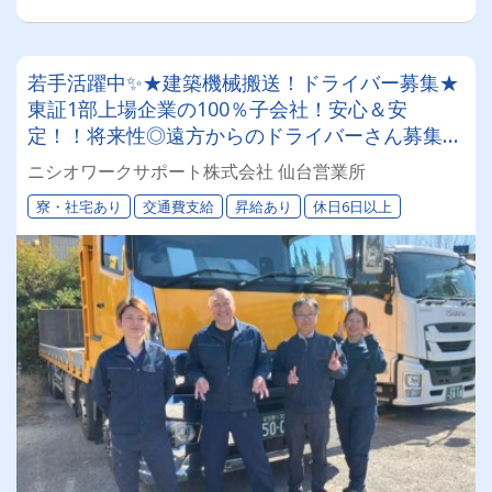
若手活躍中✨★建築機械搬送！ドライバー募集★
東証1部上場企業の100％子会社！安心＆安
定！！将来性◎遠方からのドライバーさん募集！
寮あり♪面接も担当者がお住いの地域に伺います
ニシオワークサポート株式会社 仙台営業所
☆彡
寮・社宅あり
交通費支給
昇給あり
休日6日以上