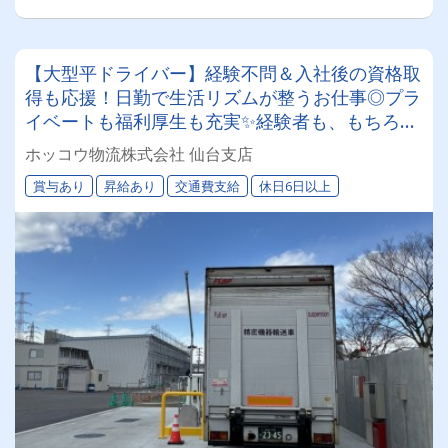
【大型平ドライバー】経験不問＆入社後の資格取
得も応援！日勤で生活リズムが整うお仕事◎プラ
イベートも福利厚生も充実✨経験者も、もちろん
しっかり評価します！
ホッコウ物流株式会社 仙台支店
賞与あり
昇給あり
交通費支給
休日6日以上