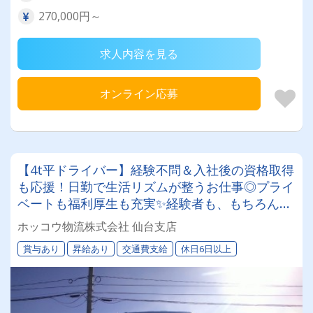
270,000円～
求人内容を見る
オンライン応募
【4t平ドライバー】経験不問＆入社後の資格取得
も応援！日勤で生活リズムが整うお仕事◎プライ
ベートも福利厚生も充実✨経験者も、もちろんし
っかり評価します！
ホッコウ物流株式会社 仙台支店
賞与あり
昇給あり
交通費支給
休日6日以上