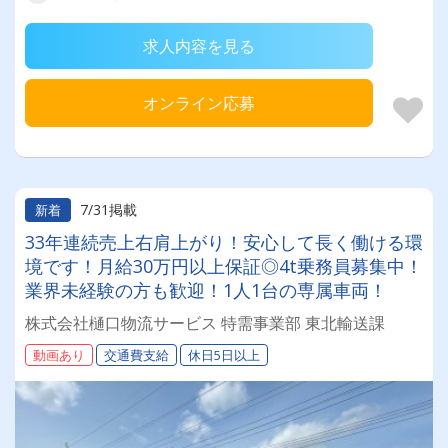
求人内容を見る
オンライン応募
7/31掲載
新着
33年連続売上右肩上がり！安心して長く働ける環
境です！月給30万円以上保証◎4t乗務員募集中！
業界未経験の方も歓迎！1人1台の専属車両！
株式会社樋口物流サービス 特需事業部 東北輸送課
動画あり
交通費支給
休日5日以上