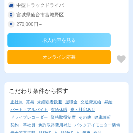
中型トラックドライバー
宮城県仙台市宮城野区
270,000円～
求人内容を見る
オンライン応募
こだわり条件から探す
正社員
賞与
未経験者歓迎
退職金
交通費支給
昇給
パート・アルバイト
有給休暇
寮・社宅あり
ドライブレコーダー
資格取得制度
その他
健康診断
契約・準社員
免許取得費用補助
バックアイモニター装備
安全装置搭載
月8日以上
月6日以上
箱車
食品