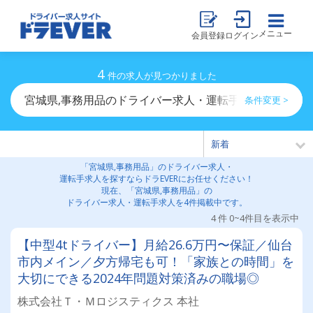
メニュー
会員登録
ログイン
4
件の求人が見つかりました
宮城県,事務用品のドライバー求人・運転手求人一覧
条件変更 >
「宮城県,事務用品」のドライバー求人・
運転手求人を探すならドラEVERにお任せください！
現在、「宮城県,事務用品」の
ドライバー求人・運転手求人を4件掲載中です。
4 件 0~4件目を表示中
【中型4tドライバー】月給26.6万円〜保証／仙台
市内メイン／夕方帰宅も可！「家族との時間」を
大切にできる2024年問題対策済みの職場◎
株式会社Ｔ・Ｍロジスティクス 本社