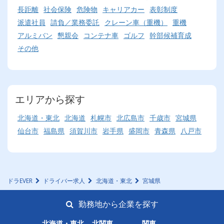
長距離
社会保険
危険物
キャリアカー
表彰制度
派遣社員
請負／業務委託
クレーン車（重機）
重機
アルミバン
懇親会
コンテナ車
ゴルフ
幹部候補育成
その他
エリアから探す
北海道・東北
北海道
札幌市
北広島市
千歳市
宮城県
仙台市
福島県
須賀川市
岩手県
盛岡市
青森県
八戸市
ドラEVER
ドライバー求人
北海道・東北
宮城県
勤務地から企業を探す
北海道・東北
北関東
関東