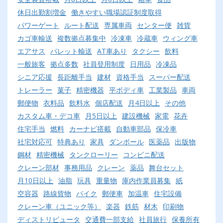
休日出勤割増金
働きやすい職場認証制度取得
パワーゲート
ルート配送
専属車両
センター便
雑貨
カゴ車輸送
複数拠点募集中
冷凍車
冷蔵車
ウィング車
エアサス
パレット輸送
AT車あり
タクシー
飲料
一般旅客
拠点多数
社員登用制度
日用品
冷凍品
シニア応援
長距離手当
建材
資格手当
スーパー配送
トレーラー
菓子
精密機器
平ボディ車
工業製品
車両
郵便物
衣料品
飲料水
個店配送
月4日以上
その他
カスタム車・デコ車
月5日以上
建設機械
家電
花卉
住宅手当
燃料
カーナビ搭載
自動車部品
保冷車
社宅対応可
特典あり
家具
ダンボール
医薬品
出版物
鋼材
精密機械
タンクローリー
コンビニ配送
クレーン部材
事務用品
クレーン
薬品
舞台セット
月10日以上
油脂
玩具
重量物
庫内作業員募集
紙
空容器
路線貨物
バイク
郵便車
加温車
住宅設備
クレーン車（ユニック等）
楽器
鉄筋
材木
印刷物
ディストリビュータ
交通費一部支給
社員旅行
保養所有