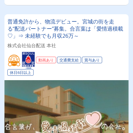
普通免許から、物流デビュー。宮城の街を走
る“配送パートナー”募集。合言葉は「愛情過積載
♡」⇒ 未経験でも月収26万～
株式会社仙台配送 本社
動画あり
交通費支給
賞与あり
休日6日以上