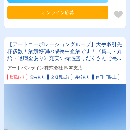
オンライン応募
【アートコーポレーショングループ】大手取引先
様多数！業績好調の成長中企業です！《賞与・昇
給・退職金あり》充実の待遇盛りだくさんで長く
働けます！《中型4tドライバー》★未経験ＯＫ★
アートバンライン株式会社 熊本支店
仕事とプライベートの両立が叶う環境です♪
動画あり
賞与あり
交通費支給
昇給あり
休日8日以上