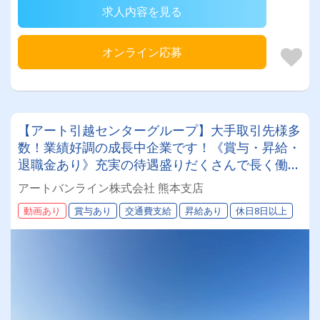
求人内容を見る
オンライン応募
【アート引越センターグループ】大手取引先様多
数！業績好調の成長中企業です！《賞与・昇給・
退職金あり》充実の待遇盛りだくさんで長く働け
ます！《2tドライバー》★未経験ＯＫ★仕事とプ
アートバンライン株式会社 熊本支店
ライベートの両立が叶う環境です♪【紹介者制度
動画あり
賞与あり
交通費支給
昇給あり
休日8日以上
あり！】