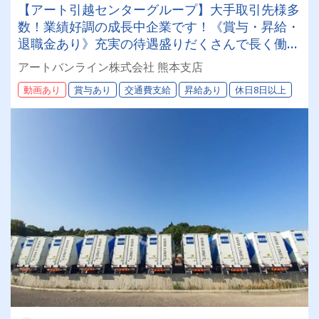
【アート引越センターグループ】大手取引先様多
数！業績好調の成長中企業です！《賞与・昇給・
退職金あり》充実の待遇盛りだくさんで長く働け
ます！《大型ドライバー》★未経験ＯＫ★仕事と
アートバンライン株式会社 熊本支店
プライベートの両立が叶う環境です♪【紹介者制
動画あり
賞与あり
交通費支給
昇給あり
休日8日以上
度あり！】