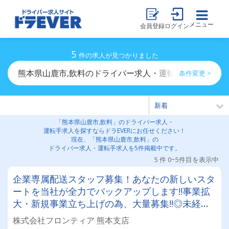
メニュー
会員登録
ログイン
5
件の求人が見つかりました
熊本県山鹿市,飲料のドライバー求人・運転手求人一覧
条件変更 >
「熊本県山鹿市,飲料」のドライバー求人・
運転手求人を探すならドラEVERにお任せください！
現在、「熊本県山鹿市,飲料」の
ドライバー求人・運転手求人を5件掲載中です。
5 件 0~5件目を表示中
企業専属配送スタッフ募集！あなたの新しいスタ
ートを当社が全力でバックアップします!!事業拡
大・新規事業立ち上げの為、大量募集‼◎未経験
歓迎◎
株式会社フロンティア 熊本支店