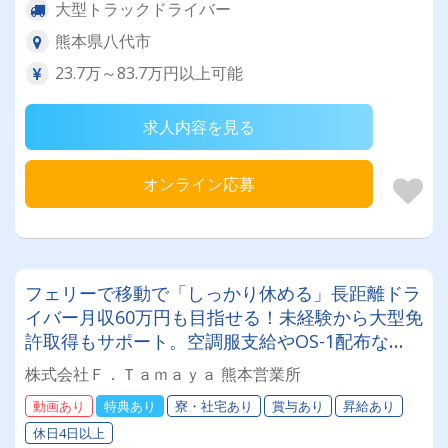
大型トラックドライバー
熊本県八代市
23.7万～83.7万円以上可能
求人内容を見る
オンライン応募
フェリーで移動で「しっかり休める」長距離ドラ
イバー月収60万円も目指せる！未経験から大型免
許取得もサポート。空調服支給やOS-1配布な
ど、現場第一の優しい環境です！
株式会社Ｆ．Ｔａｍａｙａ 熊本営業所
動画あり
特典あり
寮・社宅あり
賞与あり
昇給あり
休日4日以上