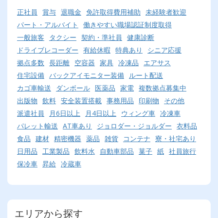
正社員
賞与
退職金
免許取得費用補助
未経験者歓迎
パート・アルバイト
働きやすい職場認証制度取得
一般旅客
タクシー
契約・準社員
健康診断
ドライブレコーダー
有給休暇
特典あり
シニア応援
拠点多数
長距離
空容器
家具
冷凍品
エアサス
住宅設備
バックアイモニター装備
ルート配送
カゴ車輸送
ダンボール
医薬品
家電
複数拠点募集中
出版物
飲料
安全装置搭載
事務用品
印刷物
その他
派遣社員
月6日以上
月4日以上
ウィング車
冷凍車
パレット輸送
AT車あり
ジョロダー・ジョルダー
衣料品
食品
建材
精密機器
薬品
雑貨
コンテナ
寮・社宅あり
日用品
工業製品
飲料水
自動車部品
菓子
紙
社員旅行
保冷車
昇給
冷蔵車
エリアから探す