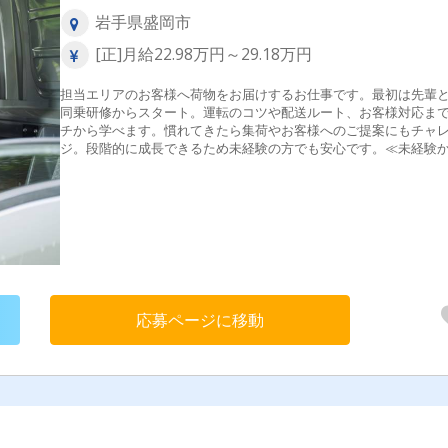
岩手県盛岡市
[正]月給22.98万円～29.18万円
担当エリアのお客様へ荷物をお届けするお仕事です。最初は先輩
同乗研修からスタート。運転のコツや配送ルート、お客様対応ま
チから学べます。慣れてきたら集荷やお客様へのご提案にもチャ
ジ。段階的に成長できるため未経験の方でも安心です。≪未経験
管理職も目指せます≫新人研修・安全運転研修・同乗研修など教
度が充実。未経験からスタートした先輩も多数活躍しています。
や実績に応じて、主任・係長・課長へのキャリアアップを目指せ
境です。長く働きながら着実にキャリアアップを目指せます。
応募ページに移動