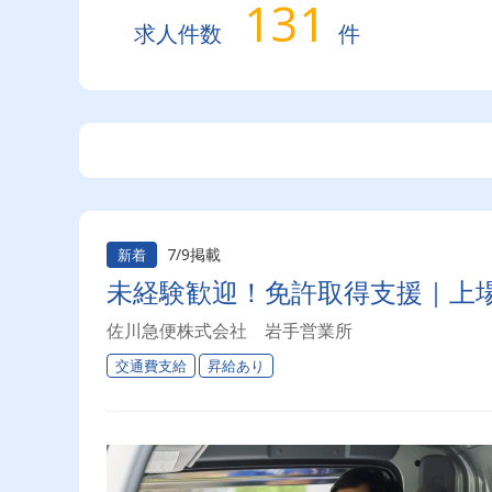
131
求人件数
件
7/9掲載
新着
未経験歓迎！免許取得支援｜上
佐川急便株式会社 岩手営業所
交通費支給
昇給あり