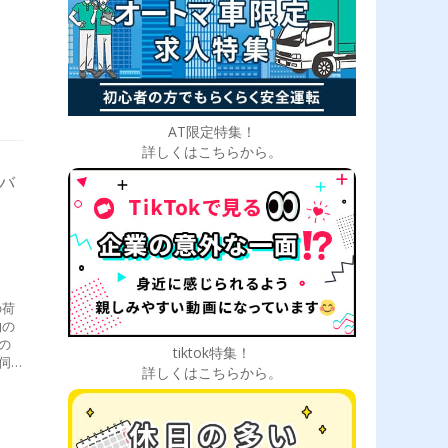
AT限定特集！
詳しくはこちらから。
イバ
の荷
物の
の
tiktok特集！
伺
詳しくはこちらから。
後の
ど基
トラ
、少