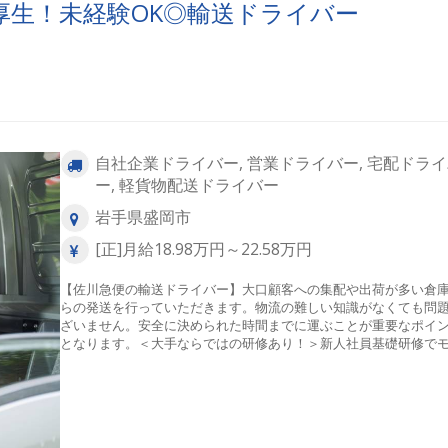
厚生！未経験OK◎輸送ドライバー
自社企業ドライバー, 営業ドライバー, 宅配ドラ
ー, 軽貨物配送ドライバー
岩手県盛岡市
[正]月給18.98万円～22.58万円
【佐川急便の輸送ドライバー】大口顧客への集配や出荷が多い倉
らの発送を行っていただきます。物流の難しい知識がなくても問
ざいません。安全に決められた時間までに運ぶことが重要なポイ
となります。＜大手ならではの研修あり！＞新人社員基礎研修で
トーを学んだあと安全運転基礎研修を受けていただきます！配属
指導員が同乗してくれる実習があるので未経験の方も一人前の輸
ライバーになれますよ◎安全運転のコツ・トラックの点検の仕方
すべてイチから教えます！