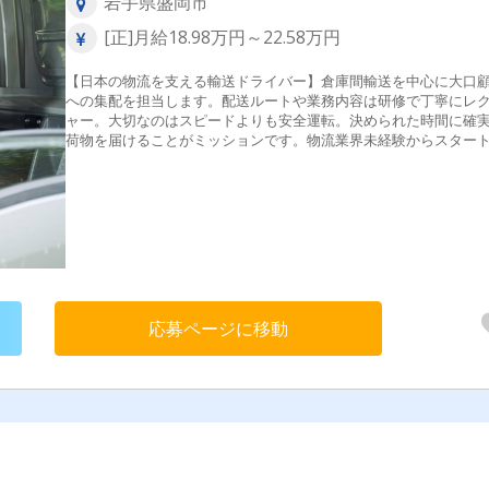
岩手県盛岡市
[正]月給18.98万円～22.58万円
【日本の物流を支える輸送ドライバー】倉庫間輸送を中心に大口
への集配を担当します。配送ルートや業務内容は研修で丁寧にレ
ャー。大切なのはスピードよりも安全運転。決められた時間に確
荷物を届けることがミッションです。物流業界未経験からスター
た先輩も多数活躍しています。
応募ページに移動