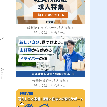
軽貨物ドライバーの求人特集！
詳しくはこちらから。
イバ
庫か
題ご
ント
未経験歓迎の求人特集！
モッ
詳しくはこちらから。
後も
送ド
など