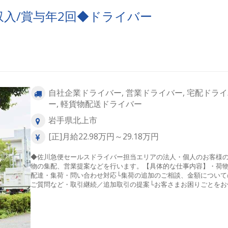
収入/賞与年2回◆ドライバー
自社企業ドライバー, 営業ドライバー, 宅配ドラ
ー, 軽貨物配送ドライバー
岩手県北上市
[正]月給22.98万円～29.18万円
◆佐川急便セールスドライバー担当エリアの法人・個人のお客様
物の集配、営業提案などを行います。【具体的な仕事内容】・荷
配達・集荷・問い合わせ対応└集荷の追加のご相談、金額について
ご質問など・取引継続／追加取引の提案└お客さまお困りごとをお
いし、継続取引／追加取引をご提案【充実の研修制度あり】入社
新人社員基礎研修では、仕事の心構えや商品について接客方法な
本的なことを学びます。営業所への配属後は、育成担当の社員が
ックに同乗してOJTを実施。セールスドライバーが未経験の方でも