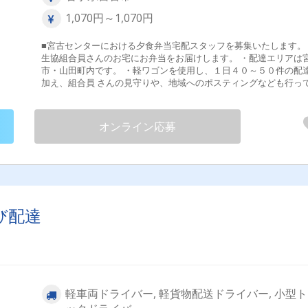
1,070円～1,070円
■宮古センターにおける夕食弁当宅配スタッフを募集いたします。
生協組合員さんのお宅にお弁当をお届けします。 ・配達エリアは
市・山田町内です。 ・軽ワゴンを使用し、１日４０～５０件の配
加え、組合員 さんの見守りや、地域へのポスティングなども行っ
ただき ます。 【変更範囲：変更なし】 ※雇用は毎年度の更新制とな
ります。 「働き方改革関連認定企業」※くるみん認定 試用期間あり
３ヶ月
オンライン応募
び配達
軽車両ドライバー, 軽貨物配送ドライバー, 小型