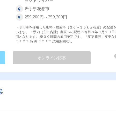
ックドライバー
岩手県花巻市
259,200円～259,200円
・３ｔ車を使用した肥料・農薬等（２０～３０ｋｇ程度）の配達を
います。 ・県内（主に内陸）農家への配達 ※令和８年９月１０日～雇
用となります。 ※３０日間の雇用予定です。 「変更範囲：変更なし」
＊＊＊＊ 急 募 ＊＊＊＊ 試用期間なし
オンライン応募
業