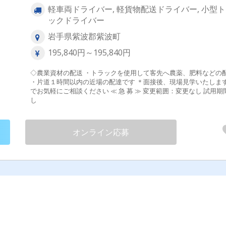
軽車両ドライバー, 軽貨物配送ドライバー, 小型
ックドライバー
岩手県紫波郡紫波町
195,840円～195,840円
◇農業資材の配送 ・トラックを使用して客先へ農薬、肥料などの
・片道１時間以内の近場の配達です ＊面接後、現場見学いたしますの
でお気軽にご相談ください ≪ 急 募 ≫ 変更範囲：変更なし 試用期間な
し
オンライン応募
）