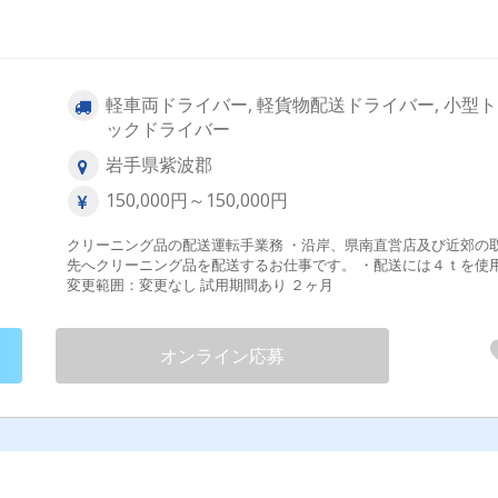
軽車両ドライバー, 軽貨物配送ドライバー, 小型
ックドライバー
岩手県紫波郡
150,000円～150,000円
クリーニング品の配送運転手業務 ・沿岸、県南直営店及び近郊の
先へクリーニング品を配送するお仕事です。 ・配送には４ｔを使用。
変更範囲：変更なし 試用期間あり ２ヶ月
オンライン応募