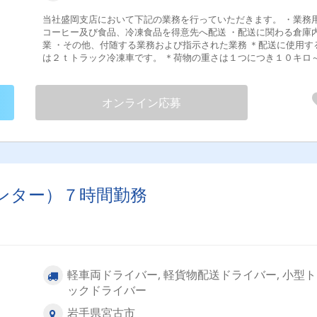
当社盛岡支店において下記の業務を行っていただきます。 ・業務
コーヒー及び食品、冷凍食品を得意先へ配送 ・配送に関わる倉庫
業 ・その他、付随する業務および指示された業務 ＊配送に使用する車
は２ｔトラック冷凍車です。 ＊荷物の重さは１つにつき１０キロ
０キロぐらいです。 ＊配達エリアは岩手県内です。 【業務の変更範
囲：変更なし】 試用期間なし
オンライン応募
ンター）７時間勤務
軽車両ドライバー, 軽貨物配送ドライバー, 小型
ックドライバー
岩手県宮古市