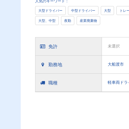
人気のキーワード：
大型ドライバー
中型ドライバー
大型
トレ
大型、中型
夜勤
産業廃棄物
免許
未選択
勤務地
大船渡市
職種
軽車両ドラ