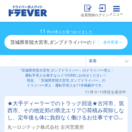
メニュー
会員登録
ログイン
11
件の求人が見つかりました
茨城県常陸大宮市,ダンプドライバーのドライバー求人・
条件変更 >
「茨城県常陸大宮市,ダンプドライバー」のドライバー求人・
運転手求人を探すならドラEVERにお任せください！
現在、「茨城県常陸大宮市,ダンプドライバー」の
ドライバー求人・運転手求人を11件掲載中です。
11 件 0~11件目を表示中
★大手ディーラーでのトラック回送★古河市、筑
西市、その他近郊の県北エリア◎荷積み荷卸しな
し、定年後も体に負担なく働けるお仕事です◎日
勤業務で残業はほとんどありません！プライベー
丸一ロジテック株式会社 古河営業所
ト充実♪