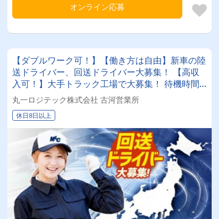
オンライン応募
【ダブルワーク可！】【働き方は自由】新車の陸
送ドライバー、回送ドライバー大募集！ 【高収
入可！】大手トラック工場で大募集！ 待機時間
もなく身体の負担が少ないお仕事♬★休みと収入
丸一ロジテック株式会社 古河営業所
のバランスは好きなように選べます★
休日8日以上