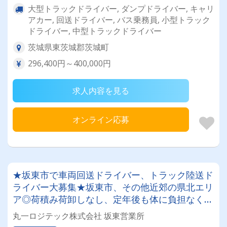
大型トラックドライバー, ダンプドライバー, キャリ
アカー, 回送ドライバー, バス乗務員, 小型トラック
ドライバー, 中型トラックドライバー
茨城県東茨城郡茨城町
296,400円～400,000円
求人内容を見る
オンライン応募
★坂東市で車両回送ドライバー、トラック陸送ド
ライバー大募集★坂東市、その他近郊の県北エリ
ア◎荷積み荷卸しなし、定年後も体に負担なく働
けるお仕事です◎日勤業務のみで土日祝日休みの
丸一ロジテック株式会社 坂東営業所
年間１２０日以上！プライベート充実♪