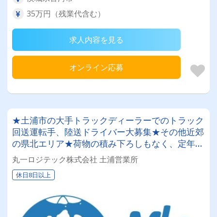
35万円（残業代含む）
求人内容を見る
オンライン応募
★土浦市の大手トラックディーラーでのトラック
回送運転手、陸送ドライバー大募集★その他近郊
の県北エリア★荷物の積み下ろしもなく、定年後
も体に負担なく働けます★日勤業務のみで土日祝
丸一ロジテック株式会社 土浦営業所
日休みの年間１２０日以上！プライベート充実♪
休日8日以上