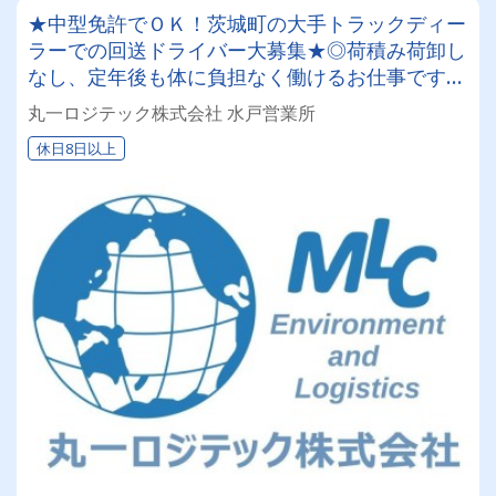
★中型免許でＯＫ！茨城町の大手トラックディー
ラーでの回送ドライバー大募集★◎荷積み荷卸し
なし、定年後も体に負担なく働けるお仕事です◎
日勤業務のみで土日祝日休みの年間１２０日以
丸一ロジテック株式会社 水戸営業所
上！プライベート充実♪
休日8日以上