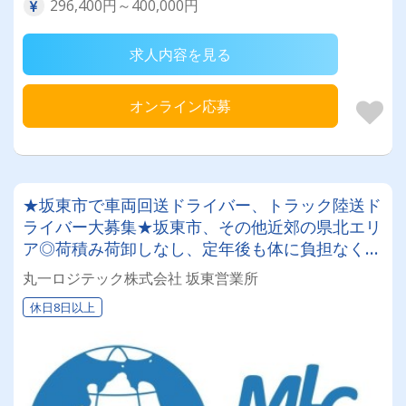
296,400円～400,000円
求人内容を見る
オンライン応募
★坂東市で車両回送ドライバー、トラック陸送ド
ライバー大募集★坂東市、その他近郊の県北エリ
ア◎荷積み荷卸しなし、定年後も体に負担なく働
けるお仕事です◎日勤業務のみで土日祝日休みの
丸一ロジテック株式会社 坂東営業所
年間１２０日以上！プライベート充実♪
休日8日以上