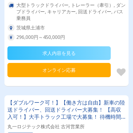
大型トラックドライバー, トレーラー（牽引）, ダン
プドライバー, キャリアカー, 回送ドライバー, バス
乗務員
茨城県土浦市
296,000円～450,000円
求人内容を見る
オンライン応募
【ダブルワーク可！】【働き方は自由】新車の陸
送ドライバー、回送ドライバー大募集！ 【高収
入可！】大手トラック工場で大募集！ 待機時間
もなく身体の負担が少ないお仕事♬★休みと収入
丸一ロジテック株式会社 古河営業所
のバランスは好きなように選べます★