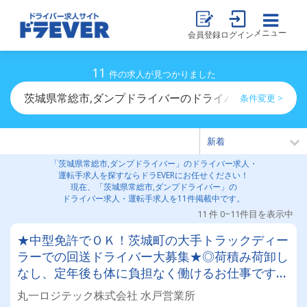
メニュー
会員登録
ログイン
11
件の求人が見つかりました
茨城県常総市,ダンプドライバーのドライバー求人・運転
条件変更 >
「茨城県常総市,ダンプドライバー」のドライバー求人・
運転手求人を探すならドラEVERにお任せください！
現在、「茨城県常総市,ダンプドライバー」の
ドライバー求人・運転手求人を11件掲載中です。
11 件 0~11件目を表示中
★中型免許でＯＫ！茨城町の大手トラックディー
ラーでの回送ドライバー大募集★◎荷積み荷卸し
なし、定年後も体に負担なく働けるお仕事です◎
日勤業務のみで土日祝日休みの年間１２０日以
丸一ロジテック株式会社 水戸営業所
上！プライベート充実♪