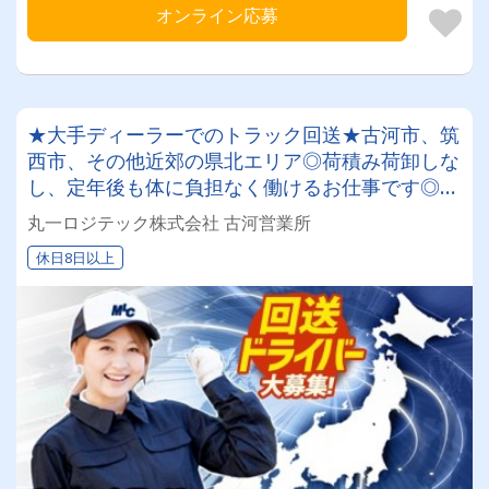
オンライン応募
★大手ディーラーでのトラック回送★古河市、筑
西市、その他近郊の県北エリア◎荷積み荷卸しな
し、定年後も体に負担なく働けるお仕事です◎日
勤業務で残業はほとんどありません！プライベー
丸一ロジテック株式会社 古河営業所
ト充実♪
休日8日以上