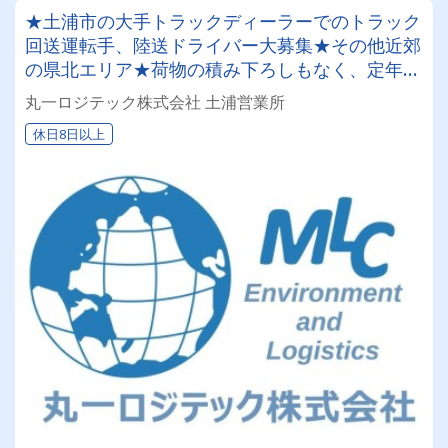
★土浦市の大手トラックディーラーでのトラック
回送運転手、陸送ドライバー大募集★その他近郊
の県北エリア★荷物の積み下ろしもなく、定年後
も体に負担なく働けます★日勤業務のみで土日祝
丸一ロジテック株式会社 土浦営業所
日休みの年間１２０日以上！プライベート充実♪
休日8日以上