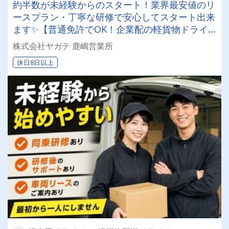
約半数が未経験からのスタート！業界最安値のリ
ースプラン・丁寧な研修で安心してスタート出来
ます✨【普通免許でOK！企業配の軽貨物ドライ
バー！！】日払い・週払いOK♪しっかり稼いで生
株式会社ヤガテ 鹿嶋営業所
活安定♪＼社員登用実績あり◎キャリアアップも
休日8日以上
狙えます！／