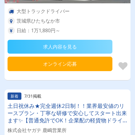
大型トラックドライバー
茨城県ひたちなか市
日給：1万1,880円～
求人内容を見る
オンライン応募
7/31掲載
新着
土日祝休み★完全週休2日制！！業界最安値のリ
ースプラン・丁寧な研修で安心してスタート出来
ます✨【普通免許でOK！企業配の軽貨物ドライ
バー！！】日払い・週払いOK♪しっかり稼いで生
株式会社ヤガテ 鹿嶋営業所
活安定♪＼社員登用実績あり◎キャリアアップも