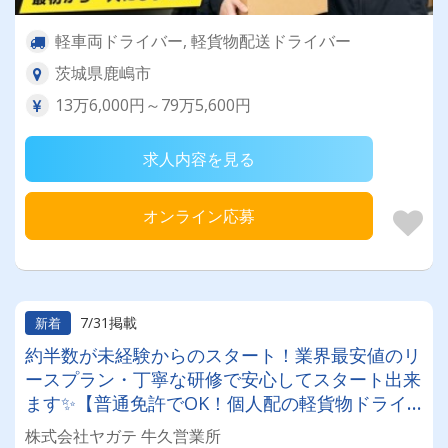
軽車両ドライバー, 軽貨物配送ドライバー
茨城県鹿嶋市
13万6,000円～79万5,600円
求人内容を見る
オンライン応募
7/31掲載
新着
約半数が未経験からのスタート！業界最安値のリ
ースプラン・丁寧な研修で安心してスタート出来
ます✨【普通免許でOK！個人配の軽貨物ドライ
バー！！】日払い・週払いOK♪しっかり稼いで生
株式会社ヤガテ 牛久営業所