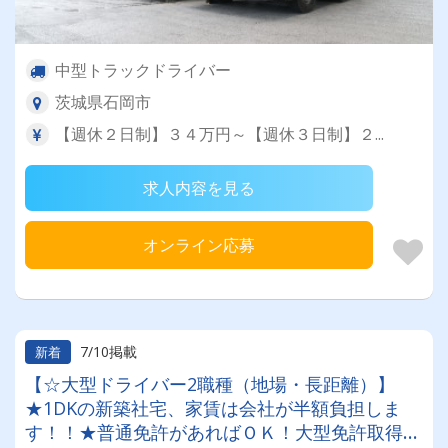
中型トラックドライバー
茨城県石岡市
【週休２日制】３４万円～【週休３日制】２...
求人内容を見る
オンライン応募
7/10掲載
新着
【☆大型ドライバー2職種（地場・長距離）】
★1DKの新築社宅、家賃は会社が半額負担しま
す！！★普通免許があればＯＫ！大型免許取得制