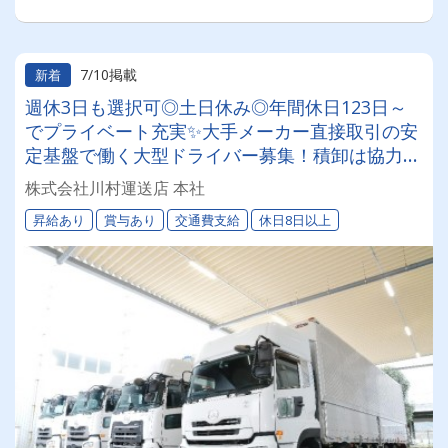
7/10掲載
新着
週休3日も選択可◎土日休み◎年間休日123日～
でプライベート充実✨大手メーカー直接取引の安
定基盤で働く大型ドライバー募集！積卸は協力し
て行うので体力的な負担少なめ☆将来的にキャリ
株式会社川村運送店 本社
アアップも可能★
昇給あり
賞与あり
交通費支給
休日8日以上