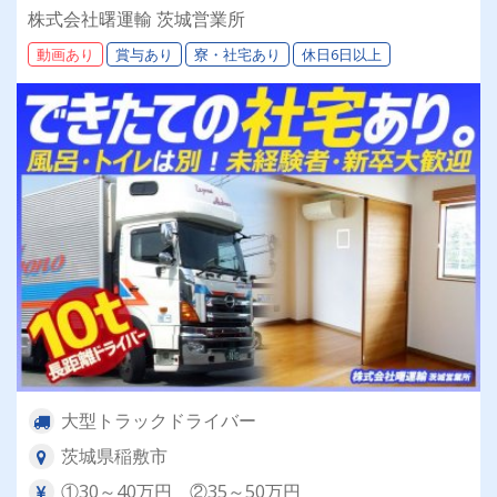
度あり♪◆学歴・年齢・業界経験不問◆新卒・未
株式会社曙運輸 茨城営業所
経験スタートからベテランまで歓迎いたします公
動画あり
賞与あり
寮・社宅あり
休日6日以上
式サイトをリニューアルいたしました！是非、チ
ェックしてみてください♪
大型トラックドライバー
茨城県稲敷市
①30～40万円 ②35～50万円