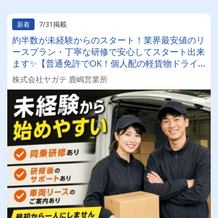
7/31掲載
新着
約半数が未経験からのスタート！業界最安値のリ
ースプラン・丁寧な研修で安心してスタート出来
ます✨【普通免許でOK！個人配の軽貨物ドライ
バー！！】日払い・週払いOK♪しっかり稼いで生
株式会社ヤガテ 鹿嶋営業所
活安定♪＼社員登用実績あり◎キャリアアップも
狙えます！／