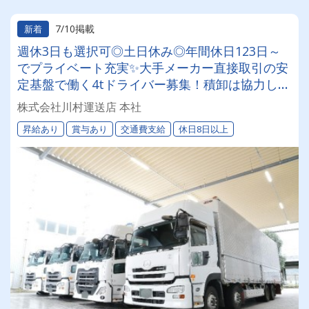
7/10掲載
新着
週休3日も選択可◎土日休み◎年間休日123日～
でプライベート充実✨大手メーカー直接取引の安
定基盤で働く4tドライバー募集！積卸は協力して
行うので体力的な負担少なめ☆将来的にキャリア
株式会社川村運送店 本社
アップも可能★
昇給あり
賞与あり
交通費支給
休日8日以上