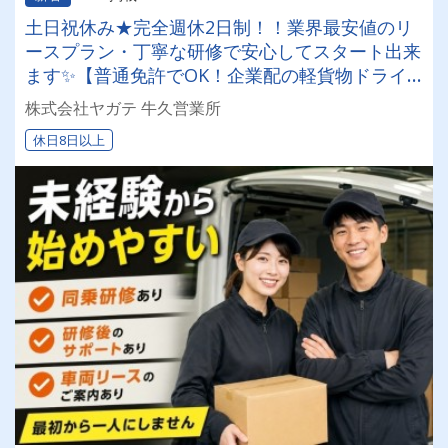
土日祝休み★完全週休2日制！！業界最安値のリ
ースプラン・丁寧な研修で安心してスタート出来
ます✨【普通免許でOK！企業配の軽貨物ドライ
バー！！】日払い・週払いOK♪しっかり稼いで生
株式会社ヤガテ 牛久営業所
活安定♪＼社員登用実績あり◎キャリアアップも
休日8日以上
狙えます！／