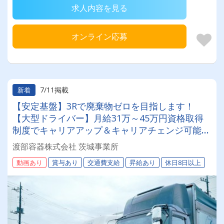
求人内容を見る
オンライン応募
7/11掲載
新着
【安定基盤】3Rで廃棄物ゼロを目指します！
【大型ドライバー】月給31万～45万円資格取得
制度でキャリアアップ＆キャリアチェンジ可能
◎★土日休み★年間休日114日★大型連休あり★
渡部容器株式会社 茨城事業所
＃賞与あり＃未経験者歓迎＃1日体験OK
動画あり
賞与あり
交通費支給
昇給あり
休日8日以上