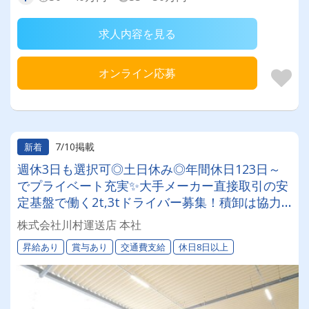
求人内容を見る
オンライン応募
7/10掲載
新着
週休3日も選択可◎土日休み◎年間休日123日～
でプライベート充実✨大手メーカー直接取引の安
定基盤で働く2t,3tドライバー募集！積卸は協力
して行うので体力的な負担少なめ☆将来的にキャ
株式会社川村運送店 本社
リアアップも可能★
昇給あり
賞与あり
交通費支給
休日8日以上