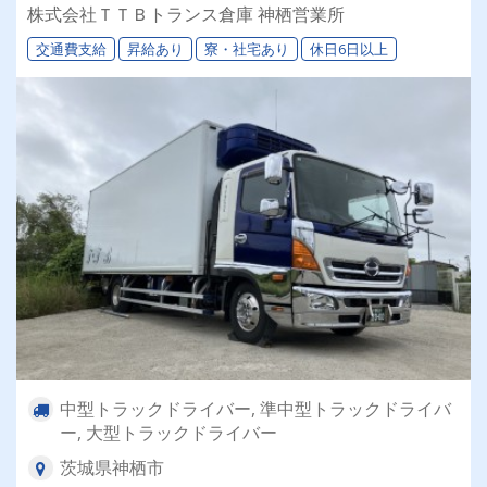
大型トラックなど様々な配送案件あり！ ⏩【選
株式会社ＴＴＢトランス倉庫 神栖営業所
べる働き方】理想の働き方が実現できる！ ⏩物
交通費支給
昇給あり
寮・社宅あり
休日6日以上
流業界初めての方も大歓迎です！
中型トラックドライバー, 準中型トラックドライバ
ー, 大型トラックドライバー
茨城県神栖市