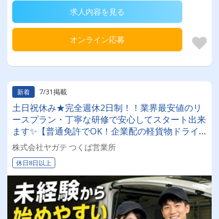
求人内容を見る
オンライン応募
7/31掲載
新着
土日祝休み★完全週休2日制！！業界最安値のリ
ースプラン・丁寧な研修で安心してスタート出来
ます✨【普通免許でOK！企業配の軽貨物ドライ
バー！！】日払い・週払いOK♪しっかり稼いで生
株式会社ヤガテ つくば営業所
活安定♪＼社員登用実績あり◎キャリアアップも
休日8日以上
狙えます！／