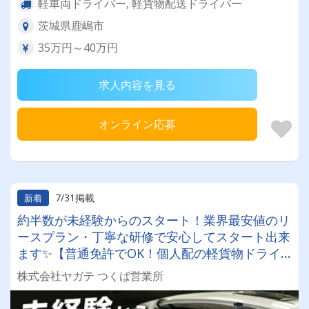
軽車両ドライバー, 軽貨物配送ドライバー
茨城県鹿嶋市
35万円～40万円
求人内容を見る
オンライン応募
7/31掲載
新着
約半数が未経験からのスタート！業界最安値のリ
ースプラン・丁寧な研修で安心してスタート出来
ます✨【普通免許でOK！個人配の軽貨物ドライ
バー！！】日払い・週払いOK♪しっかり稼いで生
株式会社ヤガテ つくば営業所
活安定♪＼社員登用実績あり◎キャリアアップも
狙えます！／