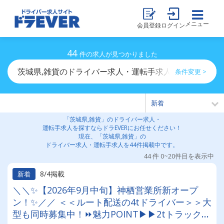
メニュー
会員登録
ログイン
44
件の求人が見つかりました
茨城県,雑貨のドライバー求人・運転手求人一覧
条件変更 >
「茨城県,雑貨」のドライバー求人・
運転手求人を探すならドラEVERにお任せください！
現在、「茨城県,雑貨」の
ドライバー求人・運転手求人を44件掲載中です。
44 件 0~20件目を表示中
8/4掲載
新着
＼＼✨【2026年9月中旬】神栖営業所新オープ
ン！✨／／ ＜＜ルート配送の4tドライバー＞＞大
型も同時募集中！⏩魅力POINT▶▶2tトラックや