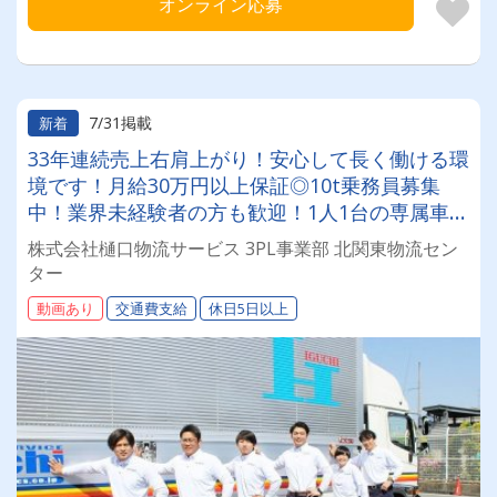
オンライン応募
7/31掲載
新着
33年連続売上右肩上がり！安心して長く働ける環
境です！月給30万円以上保証◎10t乗務員募集
中！業界未経験者の方も歓迎！1人1台の専属車
両！
株式会社樋口物流サービス 3PL事業部 北関東物流セン
ター
動画あり
交通費支給
休日5日以上