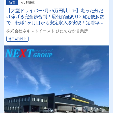
7/31掲載
新着
【大型ドライバー/月36万円以上✨】走った分だ
け稼げる完全歩合制！最低保証あり×固定便多数
で、転職1ヶ月目から安定収入を実現！定着率抜
群の安定企業で働きませんか？✨
株式会社ネキストイースト ひたちなか営業所
休日4日以上