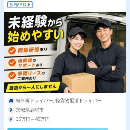
休日8日以上
狙えます！／
軽車両ドライバー, 軽貨物配送ドライバー
茨城県鹿嶋市
35万円～40万円