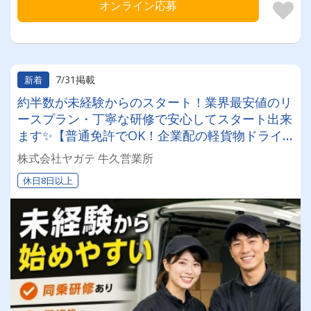
オンライン応募
7/31掲載
新着
約半数が未経験からのスタート！業界最安値のリ
ースプラン・丁寧な研修で安心してスタート出来
ます✨【普通免許でOK！企業配の軽貨物ドライ
バー！！】日払い・週払いOK♪しっかり稼いで生
株式会社ヤガテ 牛久営業所
活安定♪＼社員登用実績あり◎キャリアアップも
休日8日以上
狙えます！／