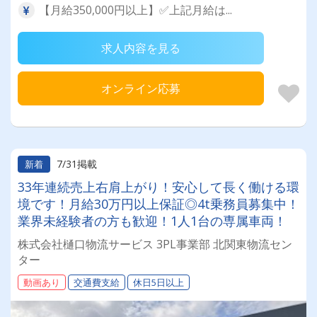
【月給350,000円以上】✅上記月給は...
求人内容を見る
オンライン応募
7/31掲載
新着
33年連続売上右肩上がり！安心して長く働ける環
境です！月給30万円以上保証◎4t乗務員募集中！
業界未経験者の方も歓迎！1人1台の専属車両！
株式会社樋口物流サービス 3PL事業部 北関東物流セン
ター
動画あり
交通費支給
休日5日以上