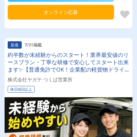
オンライン応募
7/31掲載
新着
約半数が未経験からのスタート！業界最安値のリ
ースプラン・丁寧な研修で安心してスタート出来
ます✨【普通免許でOK！企業配の軽貨物ドライ
バー！！】日払い・週払いOK♪しっかり稼いで生
株式会社ヤガテ つくば営業所
活安定♪＼社員登用実績あり◎キャリアアップも
休日8日以上
狙えます！／